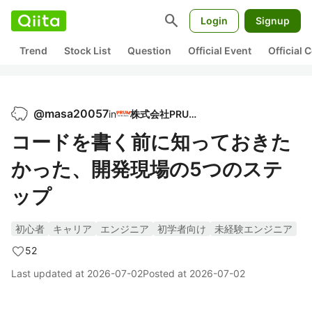
search
Login
Signup
Trend
Stock List
Question
Official Event
Official
@
masa20057
in
株式会社PRUM
コードを書く前に知っておきた
かった、開発現場の5つのステ
ップ
初心者
キャリア
エンジニア
初学者向け
未経験エンジニア
52
Last updated at
2026-07-02
Posted at
2026-07-02