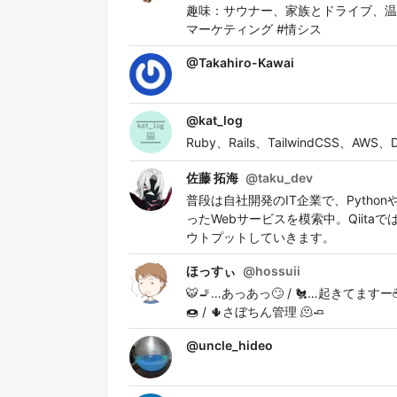
趣味：サウナー、家族とドライブ、温泉
マーケティング #情シス
@
Takahiro-Kawai
@
kat_log
Ruby、Rails、TailwindCSS、AW
佐藤 拓海
@
taku_dev
普段は自社開発のIT企業で、Pytho
ったWebサービスを模索中。Qiit
ウトプットしていきます。
ほっすぃ
@
hossuii
🐯🚬…あっあっ🙄 / 🐔…起きてますー☕️
🍩 / 🌵さぼちん管理 🫠🧈
@
uncle_hideo