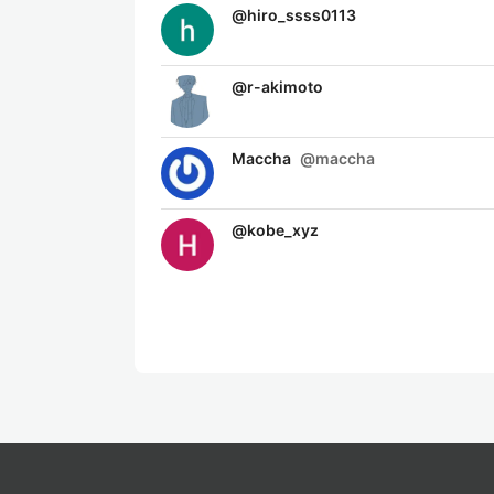
@
hiro_ssss0113
@
r-akimoto
Maccha
@
maccha
@
kobe_xyz