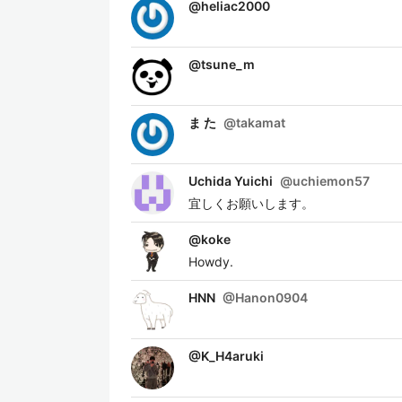
@
heliac2000
@
tsune_m
ま た
@
takamat
Uchida Yuichi
@
uchiemon57
宜しくお願いします。
@
koke
Howdy.
HNN
@
Hanon0904
@
K_H4aruki