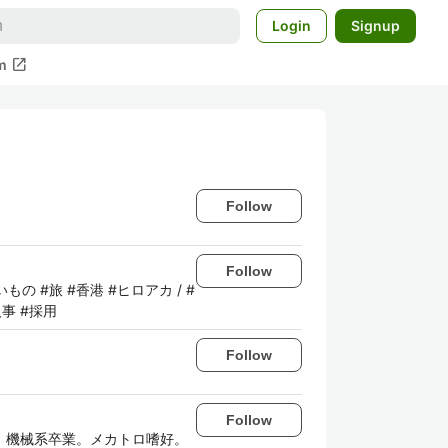
Login
Signup
open_in_new
m
Follow
Follow
いもの #旅 #香港 #ヒロアカ / #
人事 #採用
Follow
Follow
部、機械系卒業。メカトロ嗜好。