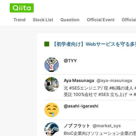
Trend
Stock List
Question
Official Event
Offici
【初学者向け】Webサービスを守る
@
TYY
Aya Masunaga
@
aya-masunaga
元 #SESエンジニア/ 現 #転職の達人 #
受託 100%会社で #SES 立ち上げ 
@
asahi-igarashi
ノブ フラット
@
market_sys
BtoC企業向けソリューション企業