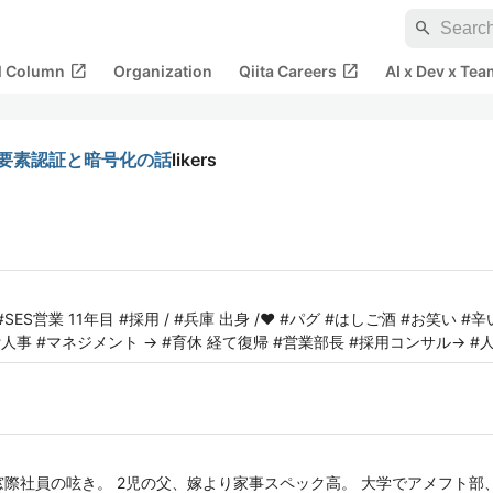
search
open_in_new
open_in_new
al Column
Organization
Qiita Careers
AI x Dev x Tea
多要素認証と暗号化の話
likers
SES営業 11年目 #採用 / #兵庫 出身 /❤️ #パグ #はしご酒 #お笑い #辛
→ #人事 #マネジメント → #育休 経て復帰 #営業部長 #採用コンサル→ #
の窓際社員の呟き。 2児の父、嫁より家事スペック高。 大学でアメフト