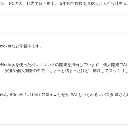
。 PCの人、社内で日々炎上。 5年10年度後を見据えた人生設計中 #メ
S、Dockerなど学習中です。
nやNode.jsを使ったバックエンドの開発を担当しています。個人開発でAI
aでは、実务や個人開発の中で「ちょっと詰まったけど、解決してスッキリした
 / #GenAI / #LLM / 🧑‍💻👨‍🍳なぜか #AI もつくれる #パスタ 