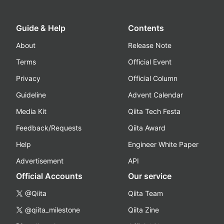
Guide & Help
Contents
About
Release Note
Terms
Official Event
Privacy
Official Column
Guideline
Advent Calendar
Media Kit
Qiita Tech Festa
Feedback/Requests
Qiita Award
Help
Engineer White Paper
Advertisement
API
Official Accounts
Our service
@Qiita
Qiita Team
@qiita_milestone
Qiita Zine