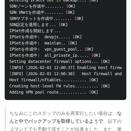
SDNゾーンを作成中........ 
[
OK]

SDN VNetを作成中........ 
[
OK]

SDNサブネットを作成中........ 
[
OK]

SDN設定を適用します... 
[
OK]

IPSet作成を開始します...

IPSetを作成中:  devpjs..... 
[
OK]

IPSetを作成中:  mainlan.. 
[
OK]

IPSetを作成中:  vpn_guest_pool.. 
[
OK]

IPSetを作成中:  all_private_ip..... 
[
OK]

Setting datacenter firewall options... 
[
[
INFO] 
[
[
INFO] 
[
2026-02-01 12:00:38]   Host firewall and nft
Host firewall/nftables........... 
[
OK]

Creating host-level FW rules.......... 
[
OK]

Adding VPN pool route............ 
[
ちなみにこのステップのみを再実行したい場合は、
な
んと中でバックアップを取得しているようで
、以下の
コマンドでも手動で戻すことが出来ました。また、単