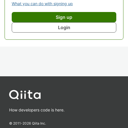
What you can do with signing up
Sign up
Login
How developers code is here.
© 2011-
2026
Qiita Inc.