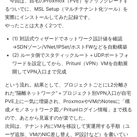
今回は、自宅のProxmox（PVE）をアップグレードす
るついでに、MSL Setup（マルチテナント化ツール）を
実際にインストールしてみた記録です。
やったことは大きく2つで、
(1) 対話式ウィザードでネットワーク設計値を確認
→SDNゾーン/VNet/IPSet/ホストFWなどを自動構築
(2) ルータ側でスタティックルート＋UDPポートフォ
ワードを設定してから、Pritunl（VPN）VMを自動展
開してVPN入口まで完成
という流れ。結果として、プロジェクトごとにL2分離さ
れた“隔離ネットワーク”＋プロジェクト別VPN入口が自宅
PVE上に一気に増築され、ProxmoxやVMのNotesに「構
成メモ／ネットワーク図／Pritunlログイン情報」まで残る
ので、あとから見返すのが楽でした。
次回は、テナント内にVMを移設して実運用する手順（ユ
ーザ追加、VMのNIC差し替え、IP設計など）を書いてい