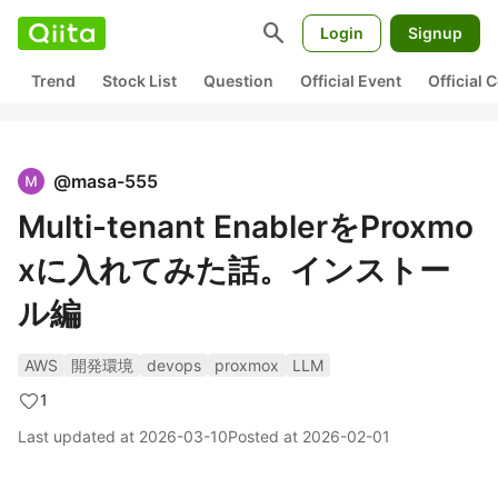
search
Login
Signup
Trend
Stock List
Question
Official Event
Official
@
masa-555
Multi-tenant EnablerをProxmo
xに入れてみた話。インストー
ル編
AWS
開発環境
devops
proxmox
LLM
1
Last updated at
2026-03-10
Posted at
2026-02-01