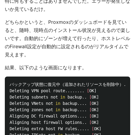
特に何もすることはありませんでした。エラーが発生しな
いか見ているだけ。
どちらかというと、Proxmoxのダッシュボードを見てい
ると、随時、現時点のインストール状況が見えるので楽し
いです。自動的にゾーンが増えて行ったり、ホストレベル
のFirewall設定が自動的に設定されるのがリアルタイムで
見えます。
結果、以下のような画面になります。
バックアップ状態に復元中（追加されたリソースを削除中）...

Deleting VPN pool route........ 
[
OK]

Deleting subnets not 
in 
backup.. 
[
OK]

Deleting VNets not 
in 
backup.... 
[
OK]

Deleting zones not 
in 
backup.... 
[
OK]

Aligning DC firewall options.... 
[
OK]

Aligning host firewall options.. 
[
OK]

Deleting extra host FW rules..... 
[
OK]

Deleting IPSets not 
in 
backup.... 
[
OK]
