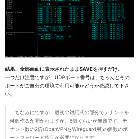
結果、全部画面に表示されたままSAVEを押すだけ。
一つだけ注意ですが、UDPポート番号は、ちゃんとその
ポートがご自分の環境で利用可能かどうか確認して下さ
い。
ちなみにですが、最初の対話式の部分でテナントを
何個作るか聞かれますが、8個くらいが無難です。テ
ナント数の2倍(OpenVPNをWireguard用)の個数のポ
ートフォワード指定が必要になります。