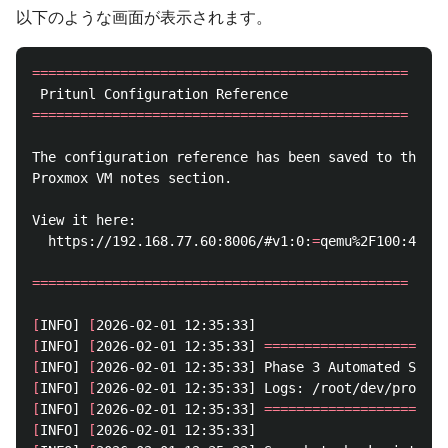
以下のような画面が表示されます。
===============================================
===============================================
The configuration reference has been saved to the

Proxmox VM notes section.

View it here:

  https://192.168.77.60:8006/#v1:0:
=
qemu%2F100:4:
=
no
===============================================
[
INFO] 
[
[
INFO] 
[
2026-02-01 12:35:33] 
=======================
[
INFO] 
[
[
INFO] 
[
[
INFO] 
[
2026-02-01 12:35:33] 
=======================
[
INFO] 
[