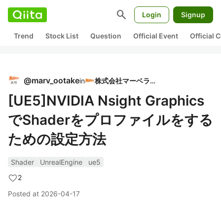
search
Login
Signup
Trend
Stock List
Question
Official Event
Official
@
marv_ootake
in
株式会社マーベラス
​[UE5]NVIDI​A Nsight Graphics
でShaderをプロファイルをする
ための設定方法
Shader
UnrealEngine
ue5
2
Posted at
2026-04-17