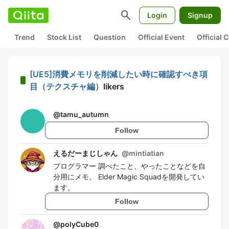
search
Login
Signup
Trend
Stock List
Question
Official Event
Official
[UE5]消費メモリを削減したい時に確認すべき項
目（テクスチャ編）
likers
@
tamu_autumn
Follow
えるだーまじしゃん
@
mintiatian
プログラマー 調べたこと、やったことなどを自
分用にメモ。 Elder Magic Squadを開発してい
ます。
Follow
@
polyCube0