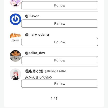
Follow
@
Flavon
Follow
@
marv_odaira
Follow
@
seiko_dev
Follow
理緒 月ヶ瀬
@
tukigaselio
みかん食って寝ろ
Follow
1
/
1