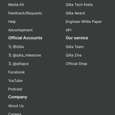
Media Kit
Qiita Tech Festa
Feedback/Requests
Qiita Award
Help
Engineer White Paper
Advertisement
API
Official Accounts
Our service
@Qiita
Qiita Team
@qiita_milestone
Qiita Zine
@qiitapoi
Official Shop
Facebook
YouTube
Podcast
Company
About Us
Careers