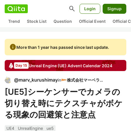
search
Login
Signup
Trend
Stock List
Question
Official Event
Official
info
More than 1 year has passed since last update.
Unreal Engine (UE)
Advent Calendar
2024
Day 15
@
marv_kurushimay
in
株式会社マーベラス
[UE5]シーケンサーでカメラの
切り替え時にテクスチャがボケ
る現象の回避策と注意点
UE4
UnrealEngine
ue5