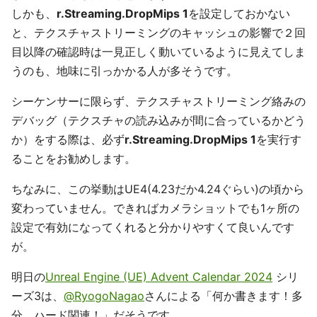
しかも、
r.Streaming.DropMips 1
を設定しておかない
と、テクスチャストリーミングのキャッシュの影響で２回
目以降の確認時は一見正しく動いているように見えてしま
うのも、地味に引っかかる人が多そうです。
シーケンサーに限らず、テクスチャストリーミング絡みの
デバッグ（テクスチャの読み込みが間に合っているかどう
か）をする際は、必ず
r.Streaming.DropMips 1
を実行す
ることをお勧めします。
ちなみに、この挙動はUE4(4.23だか4.24ぐらい)の頃から
変わっていません。できればカメラショットでも1ヶ所の
設定で有効になってくれると分かりやすくて良いんです
が。
明日の
Unreal Engine (UE) Advent Calendar 2024
シリ
ーズ3は、
@RyogoNagao
さんによる「何か書きます！多
分、ハード関連！」だそうです。