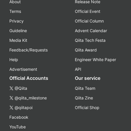
About
Release Note
Terms
Official Event
Privacy
Official Column
Guideline
Advent Calendar
Media Kit
Qiita Tech Festa
Feedback/Requests
Qiita Award
Help
Engineer White Paper
Advertisement
API
Official Accounts
Our service
@Qiita
Qiita Team
@qiita_milestone
Qiita Zine
@qiitapoi
Official Shop
Facebook
YouTube