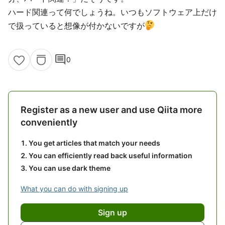
ハード関連って何でしょうね。いつもソフトウェア上だけ
で扱っていると想像が付かないですが
comment
0
Register as a new user and use Qiita more
conveniently
You get articles that match your needs
You can efficiently read back useful information
You can use dark theme
What you can do with signing up
Sign up