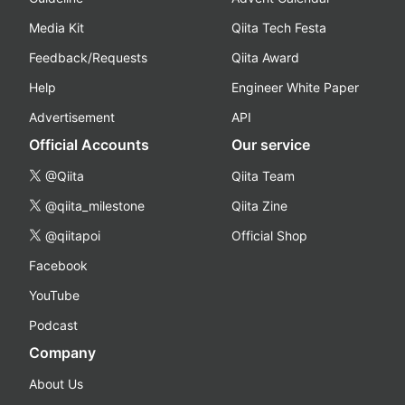
Media Kit
Qiita Tech Festa
Feedback/Requests
Qiita Award
Help
Engineer White Paper
Advertisement
API
Official Accounts
Our service
@Qiita
Qiita Team
@qiita_milestone
Qiita Zine
@qiitapoi
Official Shop
Facebook
YouTube
Podcast
Company
About Us