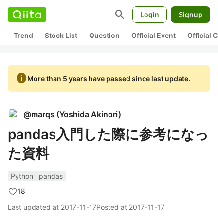
search
Login
Signup
Trend
Stock List
Question
Official Event
Official
info
More than 5 years have passed since last update.
@
marqs
(
Yoshida Akinori
)
pandas入門した際に参考になっ
た資料
Python
pandas
18
Last updated at
2017-11-17
Posted at
2017-11-17