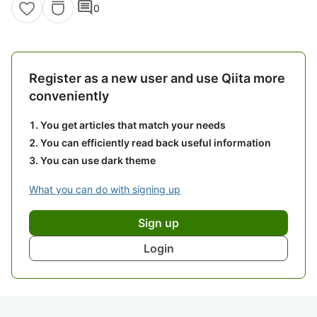
comment
0
Register as a new user and use Qiita more
conveniently
You get articles that match your needs
You can efficiently read back useful information
You can use dark theme
What you can do with signing up
Sign up
Login