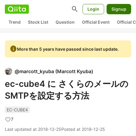
search
Login
Signup
Trend
Stock List
Question
Official Event
Official
info
More than 5 years have passed since last update.
@
marcott_kyuba
(
Marcott Kyuba
)
ec-cube4 に さくらのメールの
SMTPを設定する方法
EC-CUBE4
7
Last updated at
2018-12-25
Posted at
2018-12-25