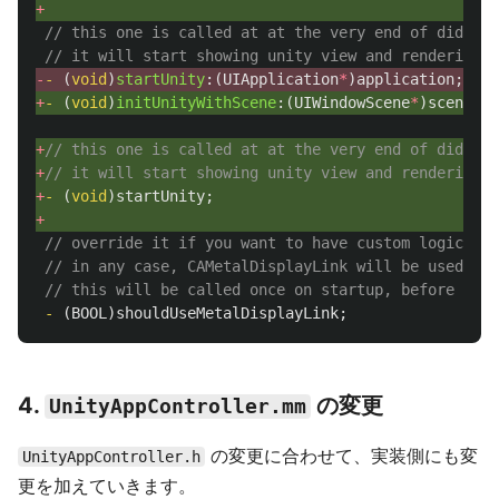
+
// this one is called at at the very end of didFini
// it will start showing unity view and rendering u
-
-
(
void
)
startUnity
:(
UIApplication
*
)
application
;
+
-
(
void
)
initUnityWithScene
:(
UIWindowScene
*
)
scene
;
+
// this one is called at at the very end of didFini
+
// it will start showing unity view and rendering u
+
-
(
void
)
startUnity
;
+
// override it if you want to have custom logic for
// in any case, CAMetalDisplayLink will be used onl
// this will be called once on startup, before any
-
(
BOOL
)
shouldUseMetalDisplayLink
;
4.
の変更
UnityAppController.mm
の変更に合わせて、実装側にも変
UnityAppController.h
更を加えていきます。