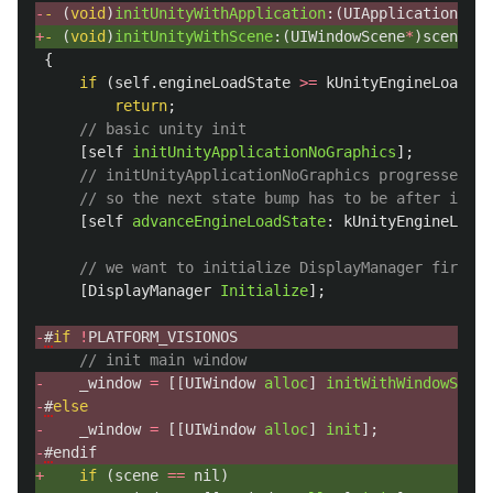
-
-
(
void
)
initUnityWithApplication
:(
UIApplication
*
)
ap
+
-
(
void
)
initUnityWithScene
:(
UIWindowScene
*
)
scene
{
if
(
self
.
engineLoadState
>=
kUnityEngineLoadSta
return
;
// basic unity init
[
self
initUnityApplicationNoGraphics
];
// initUnityApplicationNoGraphics progresses t
// so the next state bump has to be after it t
[
self
advanceEngineLoadState
:
kUnityEngineLoadS
// we want to initialize DisplayManager first,
[
DisplayManager
Initialize
];
-
#
if
!
PLATFORM_VISIONOS
// init main window
-
_window
=
[[
UIWindow
alloc
]
initWithWindowScene
-
#
else
-
_window
=
[[
UIWindow
alloc
]
init
];
-
#
endif
+
if
(
scene
==
nil
)