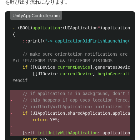
を呼び出す流れになります。
UnityAppController.mm
-
(
BOOL
)
application
:(
UIApplication
*
)
application
did
{
::
printf
(
"-> applicationDidFinishLaunching()
\n
"
// make sure orientation notifications are sent
#if !PLATFORM_TVOS && !PLATFORM_VISIONOS
if
([
UIDevice
currentDevice
].
generatesDeviceOri
[[
UIDevice
currentDevice
]
beginGeneratingDe
#endif
-
// if application is in background, don't initi
-
// this happens if app uses location fence, not
-
// initUnityWithApplication: initializes render
-
if
(
UIApplication
.
sharedApplication
.
application
-
return
YES
;
-
-
[
self
initUnityWithApplication
:
application
];
return
YES
;