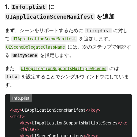
1.
に
Info.plist
を追加
UIApplicationSceneManifest
まず、シーンをサポートするために
に対し
Info.plist
て
を追加します。
UIApplicationSceneManifest
には、次のステップで解説す
UISceneDelegateClassName
る
を指定します。
UnityScene
また、
には
UIApplicationSupportsMultipleScenes
を設定することでシングルウィンドウにしていま
false
す。
Info.plist
<key>
UIApplicationSceneManifest
</key>
<dict>
<key>
UIApplicationSupportsMultipleScenes
</key>
<false/>
<key>
UISceneConfigurations
</key>