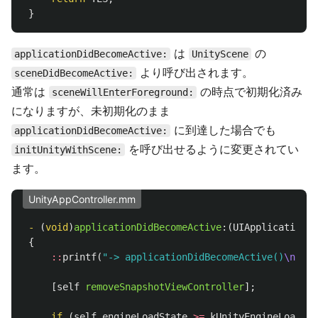
}
は
の
applicationDidBecomeActive:
UnityScene
より呼び出されます。
sceneDidBecomeActive:
通常は
の時点で初期化済み
sceneWillEnterForeground:
になりますが、未初期化のまま
に到達した場合でも
applicationDidBecomeActive:
を呼び出せるように変更されてい
initUnityWithScene:
ます。
UnityAppController.mm
-
(
void
)
applicationDidBecomeActive
:(
UIApplication
*
)
{
::
printf
(
"-> applicationDidBecomeActive()
\n
"
);
[
self
removeSnapshotViewController
];
if
(
self
.
engineLoadState
>=
kUnityEngineLoadSta