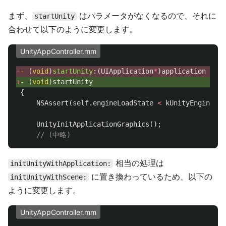
まず、
はパラメータがなくなるので、それに
startUnity
合わせて以下のように変更します。
UnityAppController.mm
-
-
(
void
)
startUnity
:(
UIApplication
*
)
application
+
-
(
void
)
startUnity
{
NSAssert
(
self
.
engineLoadState
<
kUnityEngineLoa
UnityInitApplicationGraphics
();
// (中略)
相当の処理は
initUnityWithApplication:
に置き換わっているため、以下の
initUnityWithScene:
ように変更します。
UnityAppController.mm