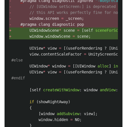
-
#
pragma
clang
diagnostic
ignored
"-Wdeprecated-
-
// [UIWindow setScreen:] is deprecated in f
-
// this API works perfectly fine for now, s
-
window
.
screen
=
_screen
;
-
#
pragma
clang
diagnostic
pop
+
UIWindowScene
*
scene
=
[
self
sceneForScreen
+
window
.
windowScene
=
scene
;
UIView
*
view
=
[(
useForRendering
?
[
UnityRe
view
.
contentScaleFactor
=
UnityScreenScaleF
#else
UIWindow
*
window
=
[[
UIWindow
alloc
]
init
];
UIView
*
view
=
[(
useForRendering
?
[
UnityRe
#endif
[
self
createWithWindow
:
window
andView
:
vie
if
(
showRightAway
)
{
[
window
addSubview
:
view
];
window
.
hidden
=
NO
;
}