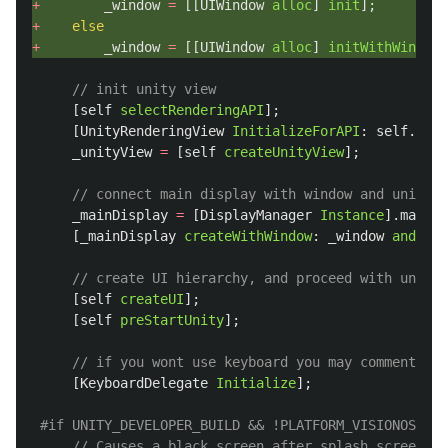
+
_window
=
[[
UIWindow
alloc
]
init
];
+
else
+
_window
=
[[
UIWindow
alloc
]
initWithWindowS
// init unity view
[
self
selectRenderingAPI
];
[
UnityRenderingView
InitializeForAPI
:
self
.
rend
_unityView
=
[
self
createUnityView
];
// connect main display with window and unity v
_mainDisplay
=
[
DisplayManager
Instance
].
mainDi
[
_mainDisplay
createWithWindow
:
_window
andView
// create UI hierarchy, and proceed with unity 
[
self
createUI
];
[
self
preStartUnity
];
// if you wont use keyboard you may comment it
[
KeyboardDelegate
Initialize
];
#if UNITY_DEVELOPER_BUILD && !PLATFORM_VISIONOS
// Causes a black screen after splash screen, b