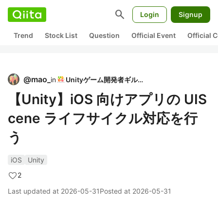
search
Login
Signup
Trend
Stock List
Question
Official Event
Official
@
mao_
in
Unityゲーム開発者ギルド
【Unity】iOS 向けアプリの UIS
cene ライフサイクル対応を行
う
iOS
Unity
2
Last updated at
2026-05-31
Posted at
2026-05-31