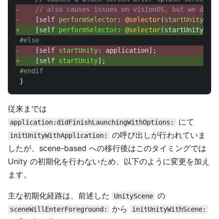
-
// also causes issues on visionOS, but we don't
-
[
self
performSelector
:
@selector
(
startUnity
:)
w
+
[
self
performSelector
:
@selector
(
startUnity
)
wi
#else
-
[
self
startUnity
:
application
];
+
[
self
startUnity
];
#endif
}
従来までは
にて
application:didFinishLaunchingWithOptions:
の呼び出しが行われていま
initUnityWithApplication:
したが、scene-based への移行後はこのタイミングでは
Unity の初期化を行わないため、以下のように変更を加え
ます。
主な初期化経路は、前述した
の
UnityScene
から
sceneWillEnterForeground:
initUnityWithScene: