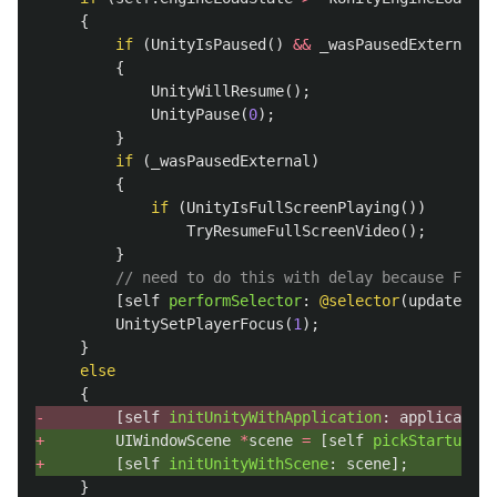
{
if
(
UnityIsPaused
()
&&
_wasPausedExternal
=
{
UnityWillResume
();
UnityPause
(
0
);
}
if
(
_wasPausedExternal
)
{
if
(
UnityIsFullScreenPlaying
())
TryResumeFullScreenVideo
();
}
// need to do this with delay because FMOD 
[
self
performSelector
:
@selector
(
updateUnit
UnitySetPlayerFocus
(
1
);
}
else
{
-
[
self
initUnityWithApplication
:
application
+
UIWindowScene
*
scene
=
[
self
pickStartupWin
+
[
self
initUnityWithScene
:
scene
];
}