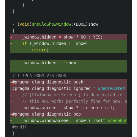
}
}
-
(
void
)
shouldShowWindow
:(
BOOL
)
show
{
-
_window
.
hidden
=
show
?
NO
:
YES
;
+
if
(
_window
.
hidden
!=
show
)
+
return
;
+
_window
.
hidden
=
!
show
;
+
#if !PLATFORM_VISIONOS
-
#
pragma
clang
diagnostic
push
-
#
pragma
clang
diagnostic
ignored
"-Wdeprecated-decl
-
// [UIWindow setScreen:] is deprecated in favor
-
// this API works perfectly fine for now, so we
-
_window
.
screen
=
show
?
_screen
:
nil
;
-
#
pragma
clang
diagnostic
pop
+
_window
.
windowScene
=
show
?
[
self
sceneForScre
#endif
}