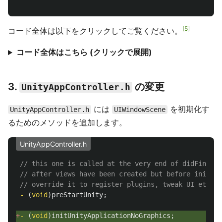
5
コード全体は以下をクリックしてご覧ください。
コード全体はこちら (クリックで展開)
3.
の変更
UnityAppController.h
には
を初期化す
UnityAppController.h
UIWindowScene
るためのメソッドを追加します。
UnityAppController.h
// this one is called at the very end of didFinishL
// after views have been created but before initing
// override it to register plugins, tweak UI etc
-
(
void
)
preStartUnity
;
+
-
(
void
)
initUnityApplicationNoGraphics
;