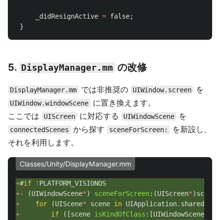
_didResignActive
=
false
;
}
5.
の改修
DisplayManager.mm
では非推奨の
を
DisplayManager.mm
UIWindow.screen
に置き換えます。
UIWindow.windowScene
ここでは
に対応する
を
UIScreen
UIWindowScene
から探す
を新設し、
connectedScenes
sceneForScreen:
それを利用します。
Classes/Unity/DisplayManager.mm
+
#
if
!
PLATFORM_VISIONOS
+
-
(
UIWindowScene
*
)
sceneForScreen
:(
UIScreen
*
)
screen
+
for
(
UIScene
*
scene
in
UIApplication
.
sharedAppl
+
if
([
scene
isKindOfClass
:[
UIWindowScene
cla