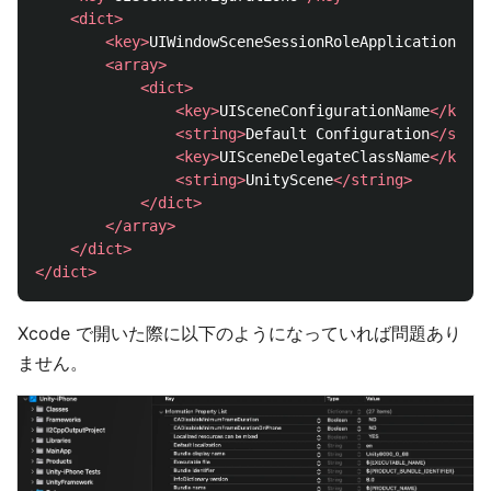
<dict>
<key>
UIWindowSceneSessionRoleApplication
</ke
<array>
<dict>
<key>
UISceneConfigurationName
</key>
<string>
Default Configuration
</strin
<key>
UISceneDelegateClassName
</key>
<string>
UnityScene
</string>
</dict>
</array>
</dict>
</dict>
Xcode で開いた際に以下のようになっていれば問題あり
ません。