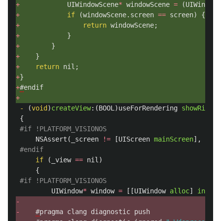
+
UIWindowScene
*
windowScene
=
(
UIWindowS
+
if
(
windowScene
.
screen
==
screen
)
{
+
return
windowScene
;
+
}
+ 
}
+ 
}
+ 
return
nil
;
+
}
+
#
endif
+
-
(
void
)
createView
:(
BOOL
)
useForRendering
showRightA
{
#if !PLATFORM_VISIONOS
NSAssert
(
_screen
!=
[
UIScreen
mainScreen
],
@"Di
#endif
if
(
_view
==
nil
)
{
#if !PLATFORM_VISIONOS
UIWindow
*
window
=
[[
UIWindow
alloc
]
initWi
-
-
#
pragma
clang
diagnostic
push