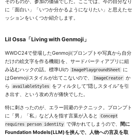
そのものが、参加の価値でした。ここでは、今の自分なり
に「面白い」「いつか分かるようになりたい」と思えたセ
ッションをいくつか紹介します。
Lil Ossa「Living with Genmoji」
WWDC24で登場したGenmoji(プロンプトや写真から自分
だけの絵文字を作る機能)を、サードパーティアプリに組
み込むハックの話。標準UIの
に
ImagePlaygroundSheet
はGenmojiスタイルが出てこないので、
か
ImageCreator
ら
をフィルタして“隠しスタイル”を引
availableStyles
き出す、という攻め方が痛快でした。
特に刺さったのが、エラー回避のテクニック。プロンプト
に「男」「私」など人を指す言葉が入ると
Concept
で弾かれてしまうので、
間に
requires person identity
Foundation Models(LLM)を挟んで、人物への言及を取