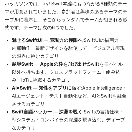
ハッカソンでは、try! Swift本編にもつながる6種類のテー
マが用意されていました。参加者は興味のあるテーマのテ
ーブルに着席し、そこからランダムでチームが組まれる形
式です。テーマは次の6つでした。
魅せるSwiftUI — 表現力の極限へ
:SwiftUIの描画力・
内部動作・最新デザインを駆使して、ビジュアル表現
の限界に挑むカテゴリ
越境Swift — Appleの枠を飛び出せ
:Swiftをモバイル
以外へ持ち出す。クロスプラットフォーム・組み込
み・IoTに挑戦するカテゴリ
AI×Swift — 知性をアプリに宿す
:Apple Intelligence・
AIエージェント・テスト自動化など、AIとSwiftを融合
させるカテゴリ
Swift言語ハッカー — 深淵を覗く
:Swiftの言語仕様・
型システム・コンパイラの深淵を覗き込む、ディープ
なカテゴリ