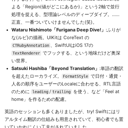
よる「Region(値がどこにあるか)」という2軸で並行
処理を捉える、型理論レベルのディープダイブ。……
正直、一番ついていけませんでした(笑)。
Wataru Nishimoto「Furigana Deep Dive!」
:ふりが
な(ルビ)の描画。UIKitは CoreText の
、SwiftUIはiOS 17の
CTRubyAnnotation
でフックする、という地味だけど奥深
TextRenderer
い世界。
Satsuki Hashiba「Beyond Translation」
:単語の翻訳
を超えたローカライズ。
で日付・通貨・
FormatStyle
人名の順序をユーザーのLocaleに合わせる、RTL言語
のために
/
を使う、など「Feel at
leading
trailing
home」を作るための配慮。
英語のセッションも多くありましたが、try! Swiftにはリ
アルタイム翻訳の仕組みも用意されていて、初心者でも置
いていかれにくい工夫がされていました。