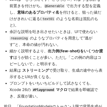
前置きを付けがち。
で出力する型を定義
@Generable
し、
意味のあるプロパティ名
を付けると、狙った値だ
けがきれいに返る(
のような名前は混乱のも
text01
と)。
余計な説明を吐き出させたいときは、UIで使わない
のようなプロパティを用意して“逃が
reasoning
す”と、本命の値が汚れない。
細かく説明するより、
出力例(few-shot)をいくつか渡
す
ほうが効くことが多い。ただし「この例の内容はコ
ピーしないで」と明示する。
結果は
ストリーミング
で受け取り、生成の途中から表
示するとUXが良くなる。
プロンプトをいちいちビルドして試さなくても、
Xcode 26の
マクロ
で結果を即確認で
#Playground
き、反復が速い。
前日、「FoundationModelsのトークン上限で背景生成が