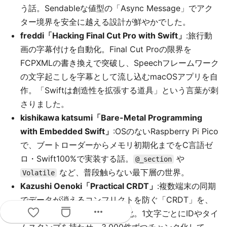
う話。Sendableな値型の「Async Message」でアク
ター境界を安全に越える設計が鮮やかでした。
freddi「Hacking Final Cut Pro with Swift」
:旅行動
画の字幕付けを自動化。Final Cut Proの限界を
FCPXMLの書き換えで突破し、Speechフレームワーク
の文字起こしを字幕として流し込むmacOSアプリを自
作。「Swiftは創造性を拡張する道具」という言葉が刺
さりました。
kishikawa katsumi「Bare-Metal Programming
with Embedded Swift」
:OSのないRaspberry Pi Pico
で、ブートローダーからメモリ初期化までをC言語ゼ
ロ・Swift100%で実装する話。
や
@_section
など、普段触らない最下層の世界。
Volatile
Kazushi Oenoki「Practical CRDT」
:複数端末の同期
でデータが消えるコンフリクトを防ぐ「CRDT」を、
more_horiz
Core DataとCloudKitで実用化。1文字ごとにIDやタイ