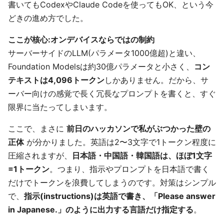
書いてもCodexやClaude Codeを使ってもOK、という今
どきの進め方でした。
ここが核心:オンデバイスならではの制約
サーバーサイドのLLM(パラメータ1000億超)と違い、
Foundation Modelsは約30億パラメータと小さく、
コン
テキストは4,096トークン
しかありません。だから、サ
ーバー向けの感覚で長く冗長なプロンプトを書くと、すぐ
限界に当たってしまいます。
ここで、まさに
前日のハッカソンで私がぶつかった壁の
正体
が分かりました。英語は2〜3文字で1トークン程度に
圧縮されますが、
日本語・中国語・韓国語は、ほぼ1文字
=1トークン
。つまり、指示やプロンプトを日本語で書く
だけでトークンを浪費してしまうのです。対策はシンプル
で、
指示(instructions)は英語で書き、「Please answer
in Japanese.」のように出力する言語だけ指定する
。