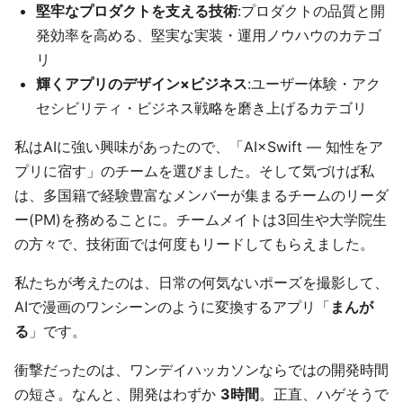
堅牢なプロダクトを支える技術
:プロダクトの品質と開
発効率を高める、堅実な実装・運用ノウハウのカテゴ
リ
輝くアプリのデザイン×ビジネス
:ユーザー体験・アク
セシビリティ・ビジネス戦略を磨き上げるカテゴリ
私はAIに強い興味があったので、「AI×Swift — 知性をア
プリに宿す」のチームを選びました。そして気づけば私
は、多国籍で経験豊富なメンバーが集まるチームのリーダ
ー(PM)を務めることに。チームメイトは3回生や大学院生
の方々で、技術面では何度もリードしてもらえました。
私たちが考えたのは、日常の何気ないポーズを撮影して、
AIで漫画のワンシーンのように変換するアプリ「
まんが
る
」です。
衝撃だったのは、ワンデイハッカソンならではの開発時間
の短さ。なんと、開発はわずか
3時間
。正直、ハゲそうで