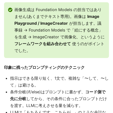
画像生成は Foundation Models の担当ではあり
ません(あくまでテキスト専用)。画像は
Image
Playground / ImageCreator
が担当します。議
事録 → Foundation Models で「絵にする概念」
を生成 → ImageCreator で画像化、というように
フレームワークを組み合わせて
使うのがポイント
でした。
印象に残ったプロンプティングのテクニック
指示はできる限り短く、1文で。複雑な「〜して、〜し
て」は避ける。
条件分岐(if/else)はプロンプトに書かず、
コード側で
先に分岐
してから、その条件に合ったプロンプトだけ
を渡す。LLMに考えさせる量を減らす。
LLMは「もちろんです、こちらが…」のような余計な