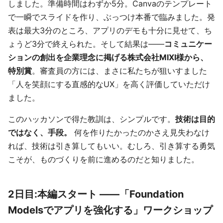
しました。準備時間はわずか5分。Canvaのテンプレート
で一瞬でスライドを作り、ぶっつけ本番で臨みました。発
表は最大3分のところ、アプリのデモも十分に見せて、ち
ょうど3分で終えられた。そして結果は——
コミュニケー
ションの創出を企業理念に掲げる株式会社MIXI様から、
特別賞
。審査員の方には、まさに私たちが狙いすました
「人を笑顔にする直感的なUX」を高く評価していただけ
ました。
このハッカソンで得た教訓は、シンプルです。
技術は目的
ではなく、手段。
何を作りたかったのかさえ見失わなけ
れば、技術は引き算してもいい。むしろ、引き算する勇気
こそが、ものづくりを前に進めるのだと知りました。
2日目:本編スタート ——「Foundation
Modelsでアプリを強化する」ワークショップ