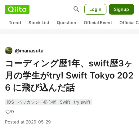
search
Login
Signup
Trend
Stock List
Question
Official Event
Official
@
manasuta
コーディング歴1年、swift歴3ヶ
月の学生がtry! Swift Tokyo 202
6 に飛び込んだ話
iOS
ハッカソン
初心者
Swift
try!swift
9
Posted at
2026-05-29