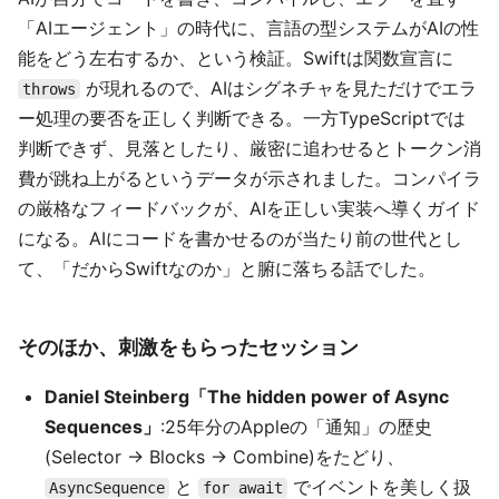
「AIエージェント」の時代に、言語の型システムがAIの性
能をどう左右するか、という検証。Swiftは関数宣言に
が現れるので、AIはシグネチャを見ただけでエラ
throws
ー処理の要否を正しく判断できる。一方TypeScriptでは
判断できず、見落としたり、厳密に追わせるとトークン消
費が跳ね上がるというデータが示されました。コンパイラ
の厳格なフィードバックが、AIを正しい実装へ導くガイド
になる。AIにコードを書かせるのが当たり前の世代とし
て、「だからSwiftなのか」と腑に落ちる話でした。
そのほか、刺激をもらったセッション
Daniel Steinberg「The hidden power of Async
Sequences」
:25年分のAppleの「通知」の歴史
(Selector → Blocks → Combine)をたどり、
と
でイベントを美しく扱
AsyncSequence
for await