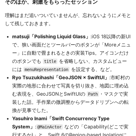
そのほか、刺激をもらったセッション
理解はまだ追いついていませんが、忘れないようにメモと
して残しておきます。
matsuji「Polishing Liquid Glass」
:iOS 18以降の新UI
で、狭い画面だとツールバーのボタンが「Moreメニュ
ー」に自動で畳まれるときの実装Tips。アイコンだけ
のボタンでも
を省略しない、カスタムビュー
title
には
を設定する、など。
menuRepresentation
Ryo Tsuzukihashi「GeoJSON × SwiftUI」
:市町村の
実際の地形に合わせて写真を切り抜き、地図に埋め込
む表現を、GeoJSONとSwiftUIの
・マスクで実
Path
装した話。手作業の微調整からデータドリブンへの転
換が見事でした。
Yasuhiro Inami「Swift Concurrency Type
System」
:
などの「Capability(どこで実
@MainActor
行するか)」と、Swift 6のRegion-based Isolationに