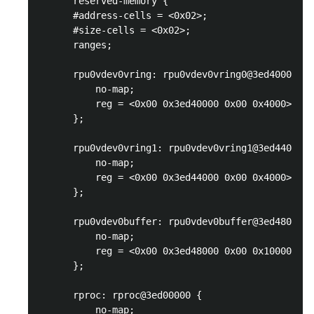
      reserved-memory {

      #address-cells = <0x02>;

      #size-cells = <0x02>;

      ranges;

      rpu0vdev0vring: rpu0vdev0vring0@3ed40000 {

          no-map;

          reg = <0x00 0x3ed40000 0x00 0x4000>;

      };

      rpu0vdev0vring1: rpu0vdev0vring1@3ed44000 {

          no-map;

          reg = <0x00 0x3ed44000 0x00 0x4000>;

      };

      rpu0vdev0buffer: rpu0vdev0buffer@3ed48000 {

          no-map;

          reg = <0x00 0x3ed48000 0x00 0x100000>;

      };

      rproc: rproc@3ed00000 {

          no-map;
