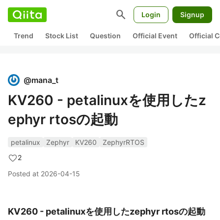
search
Login
Signup
Trend
Stock List
Question
Official Event
Official
@
mana_t
KV260 - petalinuxを使用したz
ephyr rtosの起動
petalinux
Zephyr
KV260
ZephyrRTOS
2
Posted at
2026-04-15
KV260 - petalinuxを使用したzephyr rtosの起動