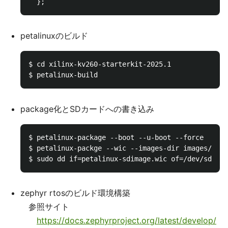
petalinuxのビルド
$ cd xilinx-kv260-starterkit-2025.1

package化とSDカードへの書き込み
$ petalinux-package --boot --u-boot --force 

$ petalinux-packge --wic --images-dir images/linu
zephyr rtosのビルド環境構築
参照サイト
https://docs.zephyrproject.org/latest/develop/