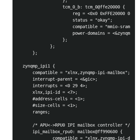
                  };

                  tcm_0_b: tcm_0@ffe20000 {

                      reg = <0x0 0xFFE20000 0x0 0
                      status = "okay";

                      compatible = "mmio-sram";

                      power-domains = <&zynqmp_fi
                  };

             };

      };

  zynqmp_ipi1 {

      compatible = "xlnx,zynqmp-ipi-mailbox";

      interrupt-parent = <&gic>;

      interrupts = <0 29 4>;

      xlnx,ipi-id = <7>;

      #address-cells = <1>;

      #size-cells = <1>;

      ranges;

      /* APU<->RPU0 IPI mailbox controller */

      ipi_mailbox_rpu0: mailbox@ff990600 {

              compatible = "xlnx,zynqmp-ipi-dest-