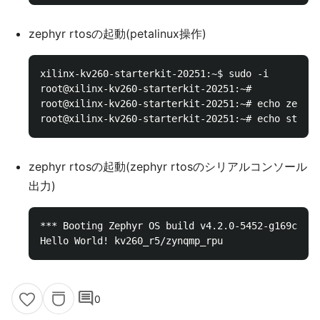
zephyr rtosの起動(petalinux操作)
xilinx-kv260-starterkit-20251:~$ sudo -i

root@xilinx-kv260-starterkit-20251:~# 

root@xilinx-kv260-starterkit-20251:~# echo zephyr
zephyr rtosの起動(zephyr rtosのシリアルコンソール
出力)
*** Booting Zephyr OS build v4.2.0-5452-g169cf869
comment
0