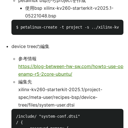
petalinux bspからprojectを作成
使用bsp xilinx-kv260-starterkit-v2025.1-
05221048.bsp
device treeの編集
参考情報
https://blog-between-hw-sw.com/howto-use-op
enamp-r5-2core-ubuntu/
編集先
xilinx-kv260-starterkit-2025.1/project-
spec/meta-user/recipes-bsp/device-
tree/files/system-user.dtsi
/include/ "system-conf.dtsi" 

/ {
