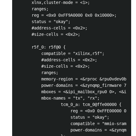
      xlnx,cluster-mode = <1>;

      ranges;

      reg = <0x0 0xFF9A0000 0x0 0x10000>;

      status = "okay"; 

      #address-cells = <0x2>;

      #size-cells = <0x2>;

      r5f_0: r5f@0 {

          compatible = "xilinx,r5f";

          #address-cells = <0x2>;

          #size-cells = <0x2>;

          ranges;

          memory-region = <&rproc &rpu0vdev0buffe
          power-domains = <&zynqmp_firmware 7>;

          mboxes = <&ipi_mailbox_rpu0 0>, <&ipi_m
          mbox-names = "tx", "rx";

                  tcm_0_a: tcm_0@ffe00000 {

                      reg = <0x0 0xFFE00000 0x0 0
                      status = "okay";

                      compatible = "mmio-sram";

                      power-domains = <&zynqmp_fi