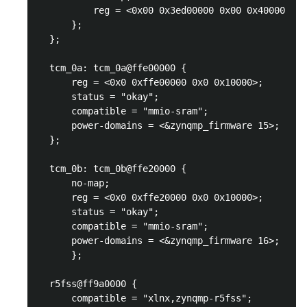
          reg = <0x00 0x3ed00000 0x00 0x40000>;

      };

  };

  tcm_0a: tcm_0a@ffe00000 {

      reg = <0x0 0xffe00000 0x0 0x10000>;

      status = "okay";

      compatible = "mmio-sram";

      power-domains = <&zynqmp_firmware 15>;

  };

  tcm_0b: tcm_0b@ffe20000 {

      no-map;

      reg = <0x0 0xffe20000 0x0 0x10000>;

      status = "okay";

      compatible = "mmio-sram";

      power-domains = <&zynqmp_firmware 16>;

      };

  r5fss@ff9a0000 {

      compatible = "xlnx,zynqmp-r5fss";
