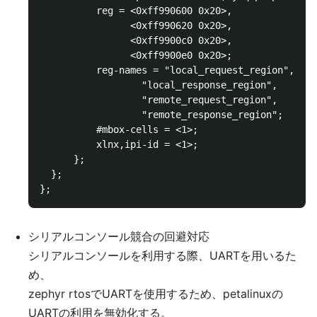
          reg = <0xff990600 0x20>,

                <0xff990620 0x20>,

                <0xff9900c0 0x20>,

                <0xff9900e0 0x20>;

          reg-names = "local_request_region",

                  "local_response_region",

                  "remote_request_region",

                  "remote_response_region";

          #mbox-cells = <1>;

          xlnx,ipi-id = <1>;

      };

  };

シリアルコンソール競合の回避対応
シリアルコンソールを利用する際、UARTを用いるた
め、
zephyr rtosでUARTを使用するため、petalinuxの
UARTの利用を無効化する。