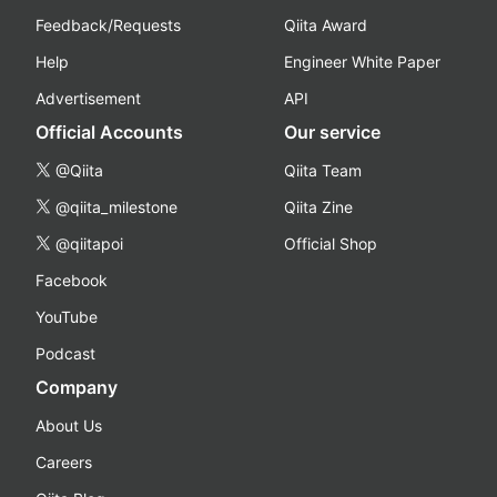
Feedback/Requests
Qiita Award
Help
Engineer White Paper
Advertisement
API
Official Accounts
Our service
@Qiita
Qiita Team
@qiita_milestone
Qiita Zine
@qiitapoi
Official Shop
Facebook
YouTube
Podcast
Company
About Us
Careers