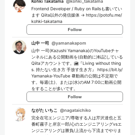
Kohki Takatama
@
kohki_takatama
Frontend Developer / Ruby on Railsも書いてい
ます Qiita以外の発信媒体 → https://potofu.me/
kohki-takatama
Follow
山中 一司
@
yamanakapom
山中 一司(Kazushi Yamanaka)のYouTubeチャ
ンネルにある公開動画を(自動的に)転記している
Qiitaアカウントです。🎦『Living without thing
s. 持たない生き方 手放す生き方』 https://bit.ly/
Yamanaka-YouTube 📆動画の公開は不定期で
す。毎週(土)、または(水)のAM 7:00に動画公開
をすることが多いです。
Follow
ながた いちこ
@
nagataichiko
完全在宅エンジニア/尊敬する人は芹沢達也と五
番町霧子と岸京一郎/心のエンジニアリングvsエ
ンジニアリングは勝負/上流から下流までやりま