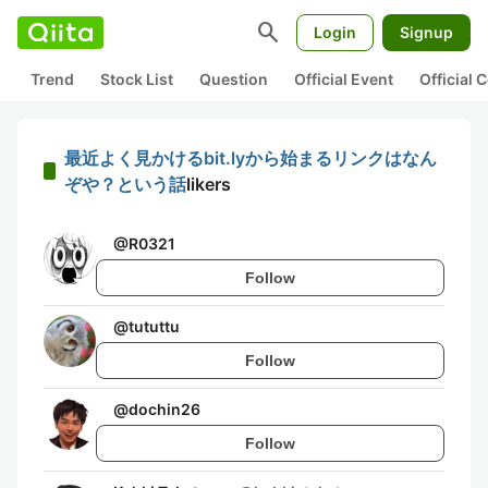
search
Login
Signup
Trend
Stock List
Question
Official Event
Official
最近よく見かけるbit.lyから始まるリンクはなん
ぞや？という話
likers
@
R0321
Follow
@
tututtu
Follow
@
dochin26
Follow