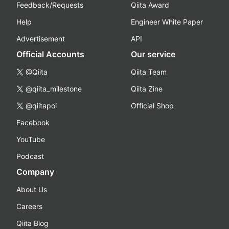
Feedback/Requests
Qiita Award
Help
Engineer White Paper
Advertisement
API
Official Accounts
Our service
@Qiita
Qiita Team
@qiita_milestone
Qiita Zine
@qiitapoi
Official Shop
Facebook
YouTube
Podcast
Company
About Us
Careers
Qiita Blog