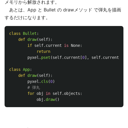
メモリから解放されます。
あとは、App と Bullet の drawメソッド で弾丸を描画
するだけになります。
class
Bullet
:
def
draw
(
self
):
if
self
.
current
is
None
:
return
pyxel
.
pset
(
self
.
current
[
0
],
self
.
current
[
1
],
class
App
:
def
draw
(
self
):
pyxel
.
cls
(
0
)
for
obj
in
self
.
objects
:
obj
.
draw
()