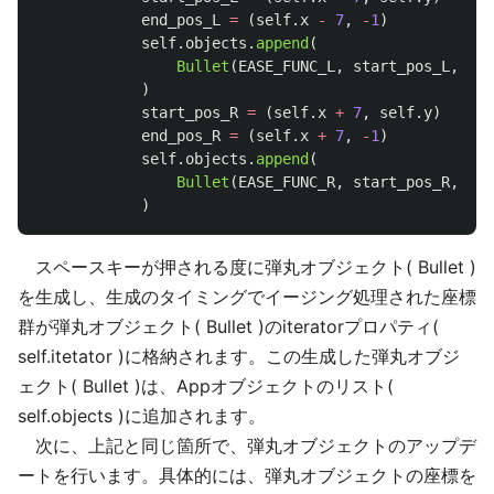
end_pos_L
=
(
self
.
x
-
7
,
-
1
)
self
.
objects
.
append
(
Bullet
(
EASE_FUNC_L
,
start_pos_L
,
end
)
start_pos_R
=
(
self
.
x
+
7
,
self
.
y
)
end_pos_R
=
(
self
.
x
+
7
,
-
1
)
self
.
objects
.
append
(
Bullet
(
EASE_FUNC_R
,
start_pos_R
,
end
)
スペースキーが押される度に弾丸オブジェクト( Bullet )
を生成し、生成のタイミングでイージング処理された座標
群が弾丸オブジェクト( Bullet )のiteratorプロパティ(
self.itetator )に格納されます。この生成した弾丸オブジ
ェクト( Bullet )は、Appオブジェクトのリスト(
self.objects )に追加されます。
次に、上記と同じ箇所で、弾丸オブジェクトのアップデ
ートを行います。具体的には、弾丸オブジェクトの座標を