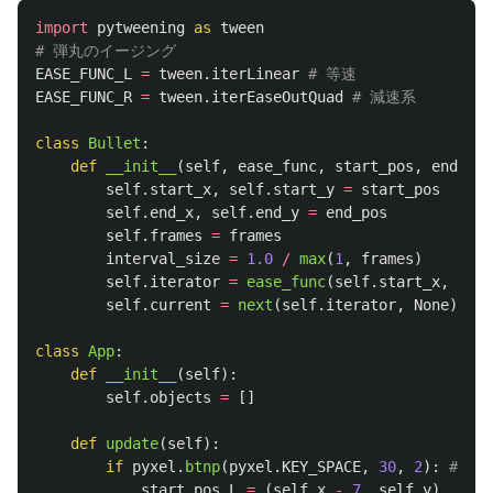
import
pytweening
as
tween
EASE_FUNC_L
=
tween
.
iterLinear
EASE_FUNC_R
=
tween
.
iterEaseOutQuad
class
Bullet
:
def
__init__
(
self
,
ease_func
,
start_pos
,
end_pos
self
.
start_x
,
self
.
start_y
=
start_pos
self
.
end_x
,
self
.
end_y
=
end_pos
self
.
frames
=
frames
interval_size
=
1.0
/
max
(
1
,
frames
)
self
.
iterator
=
ease_func
(
self
.
start_x
,
self
self
.
current
=
next
(
self
.
iterator
,
None
)
class
App
:
def
__init__
(
self
):
self
.
objects
=
[]
def
update
(
self
):
if
pyxel
.
btnp
(
pyxel
.
KEY_SPACE
,
30
,
2
):
start_pos_L
=
(
self
.
x
-
7
,
self
.
y
)