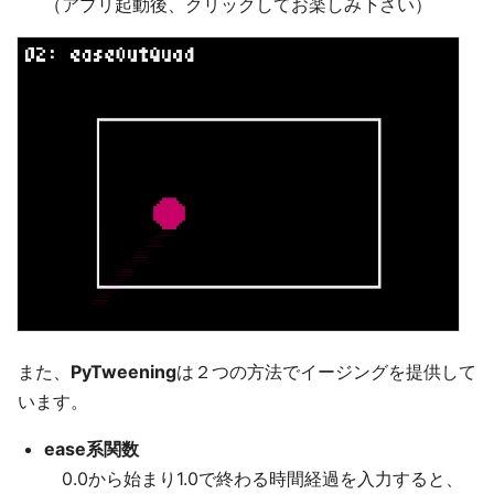
（アプリ起動後、クリックしてお楽しみ下さい）
また、
PyTweening
は２つの方法でイージングを提供して
います。
ease系関数
0.0から始まり1.0で終わる時間経過を入力すると、