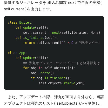
提供するジェネレータを 組込み関数 next で至近の座標(
self.current )を出力します。
class
Bullet
:
def
update
(
self
):
self
.
current
=
next
(
self
.
iterator
,
None
)
def
is_finished
(
self
):
return
self
.
current
[
1
]
<
0
class
App
:
def
update
(
self
):
for
obj
in
self
.
objects
[:]:
obj
.
update
()
if
obj
.
is_finished
():
self
.
objects
.
remove
(
obj
)
また、アップデートの際、弾丸が画面より外なら、当該
オブジェクトは弾丸のリスト( self.objects )から削除し、