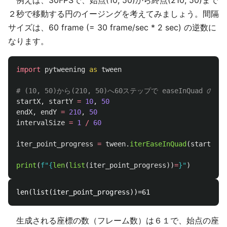
例えば、30FPSで、始点(10, 50)から終点(210, 50)まで
２秒で移動する円のイージングを考えてみましょう。間隔
サイズは、60 frame (= 30 frame/sec * 2 sec) の逆数に
なります。
import
pytweening
as
tween
startX
,
startY
=
10
,
50
endX
,
endY
=
210
,
50
intervalSize
=
1
/
60
iter_point_progress
=
tween
.
iterEaseInQuad
(
startX
,
s
print
(
f
"
{
len
(
list
(
iter_point_progress
))
=
}
"
)
生成される座標の数（フレーム数）は６１で、始点の座