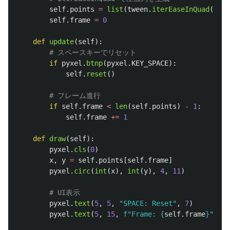
self
.
points
=
list
(
tween
.
iterEaseInQuad
(
star
self
.
frame
=
0
def
update
(
self
):
if
pyxel
.
btnp
(
pyxel
.
KEY_SPACE
):
self
.
reset
()
if
self
.
frame
<
len
(
self
.
points
)
-
1
:
self
.
frame
+=
1
def
draw
(
self
):
pyxel
.
cls
(
0
)
x
,
y
=
self
.
points
[
self
.
frame
]
pyxel
.
circ
(
int
(
x
),
int
(
y
),
4
,
11
)
pyxel
.
text
(
5
,
5
,
"
SPACE: Reset
"
,
7
)
pyxel
.
text
(
5
,
15
,
f
"
Frame: 
{
self
.
frame
}
"
,
7
)