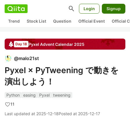
search
Login
Signup
Trend
Stock List
Question
Official Event
Official
Pyxel
Advent Calendar
2025
Day 18
@
malo21st
Pyxel × PyTweening で動きを
演出しよう！
Python
easing
Pyxel
tweening
11
Last updated at
2025-12-18
Posted at
2025-12-17