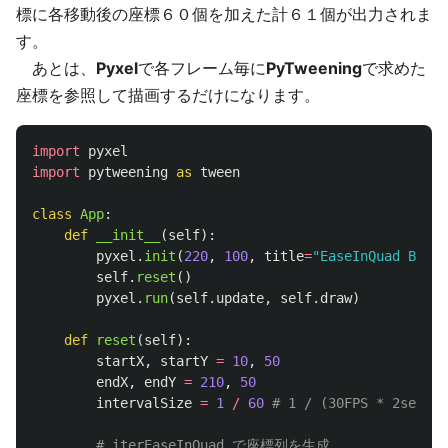
標に各移動後の座標６０個を加えた計６１個が出力されま
す。
あとは、
Pyxel
で各フレーム毎に
PyTweening
で求めた
座標を参照して描画するだけになります。
import
pyxel
import
pytweening
as
tween
class
App
:
def
__init__
(
self
):
pyxel
.
init
(
220
,
100
,
title
=
"
EaseInQuad Bulle
self
.
reset
()
pyxel
.
run
(
self
.
update
,
self
.
draw
)
def
reset
(
self
):
startX
,
startY
=
10
,
50
endX
,
endY
=
210
,
50
intervalSize
=
1
/
60