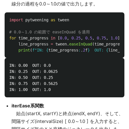
線分の過程を0.0～1.0の値で出力します。
import
pytweening
as
tween
for
time_progress
in
[
0.0
,
0.25
,
0.5
,
0.75
,
1.0
]:
line_progress
=
tween
.
easeInQuad
(
time_progress
)
print
(
f
"
IN: 
{
time_progress
:
.
2
f
}
  OUT: 
{
line_prog
IN: 0.00  OUT: 0.0

IN: 0.25  OUT: 0.0625

IN: 0.50  OUT: 0.25

IN: 0.75  OUT: 0.5625

iterEase系関数
始点(startX, startY)と終点(endX, endY)、そして、
間隔サイズ(intervalSize) [ 0.0～1.0 ] を入力すると、