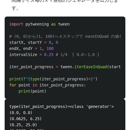
間隔サイズ毎のＸＹ座標のジェネレータを出力しま
す。
import
pytweening
as
tween
startX
,
startY
=
0
,
0
endX
,
endY
=
1
,
100
intervalSize
=
0.25
iter_point_progress
=
tween
.
iterEaseInQuad
(
startX
,
s
print
(
f
"
{
type
(
iter_point_progress
)
=
}
"
)
for
point
in
iter_point_progress
:
print
(
point
)
type(iter_point_progress)=<class 'generator'>

(0.0, 0.0)

(0.0625, 6.25)

(0.25, 25.0)
