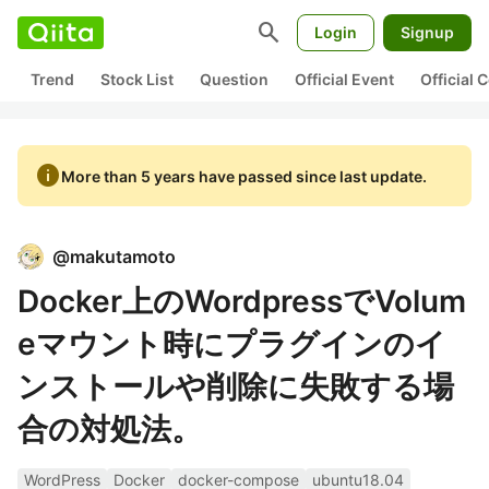
search
Login
Signup
Trend
Stock List
Question
Official Event
Official
info
More than 5 years have passed since last update.
@
makutamoto
Docker上のWordpressでVolum
eマウント時にプラグインのイ
ンストールや削除に失敗する場
合の対処法。
WordPress
Docker
docker-compose
ubuntu18.04