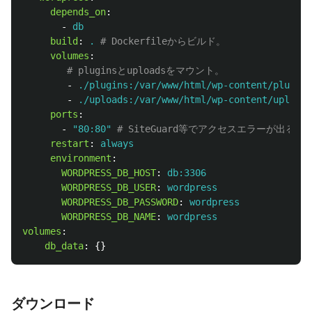
depends_on
:
-
db
build
:
.
# Dockerfileからビルド。
volumes
:
# pluginsとuploadsをマウント。
-
./plugins:/var/www/html/wp-content/plugins
-
./uploads:/var/www/html/wp-content/uploads
ports
:
-
"
80:80"
# SiteGuard等でアクセスエラーが出
restart
:
always
environment
:
WORDPRESS_DB_HOST
:
db:3306
WORDPRESS_DB_USER
:
wordpress
WORDPRESS_DB_PASSWORD
:
wordpress
WORDPRESS_DB_NAME
:
wordpress
volumes
:
db_data
:
{}
ダウンロード