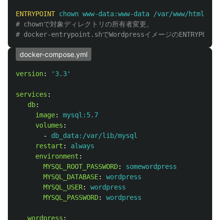
ENTRYPOINT
 chown www-data:www-data /var/www/html/wp
# chownで対象ディレクトリの所有者変更。
# docker-entrypoint.shでWordpressイメージのENTRYPO
docker-compose.yml
version
:
'
3.3'
services
:
db
:
image
:
mysql:5.7
volumes
:
-
db_data:/var/lib/mysql
restart
:
always
environment
:
MYSQL_ROOT_PASSWORD
:
somewordpress
MYSQL_DATABASE
:
wordpress
MYSQL_USER
:
wordpress
MYSQL_PASSWORD
:
wordpress
wordpress
: