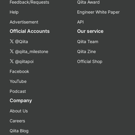
Feedback/Requests
Qiita Award
Help
Engineer White Paper
Advertisement
API
Official Accounts
Our service
@Qiita
Qiita Team
@qiita_milestone
Qiita Zine
@qiitapoi
Official Shop
Facebook
YouTube
Podcast
Company
About Us
Careers
Qiita Blog