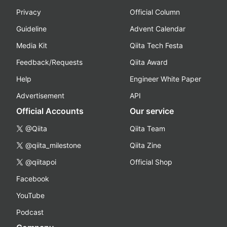
Privacy
Official Column
Guideline
Advent Calendar
Media Kit
Qiita Tech Festa
Feedback/Requests
Qiita Award
Help
Engineer White Paper
Advertisement
API
Official Accounts
Our service
@Qiita
Qiita Team
@qiita_milestone
Qiita Zine
@qiitapoi
Official Shop
Facebook
YouTube
Podcast