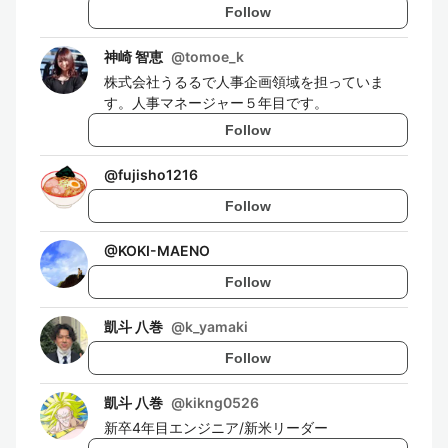
Follow
神崎 智恵
@
tomoe_k
株式会社うるるで人事企画領域を担っていま
す。人事マネージャー５年目です。
Follow
@
fujisho1216
Follow
@
KOKI-MAENO
Follow
凱斗 八巻
@
k_yamaki
Follow
凱斗 八巻
@
kikng0526
新卒4年目エンジニア/新米リーダー