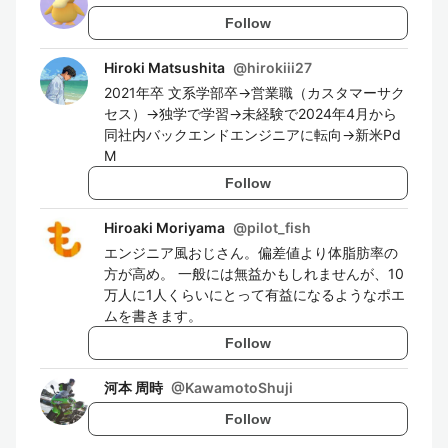
Follow
Hiroki Matsushita
@
hirokiii27
2021年卒 文系学部卒→営業職（カスタマーサク
セス）→独学で学習→未経験で2024年4月から
同社内バックエンドエンジニアに転向→新米Pd
M
Follow
Hiroaki Moriyama
@
pilot_fish
エンジニア風おじさん。偏差値より体脂肪率の
方が高め。 一般には無益かもしれませんが、10
万人に1人くらいにとって有益になるようなポエ
ムを書きます。
Follow
河本 周時
@
KawamotoShuji
Follow