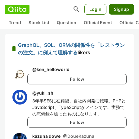
search
Login
Signup
Trend
Stock List
Question
Official Event
Official
GraphQL、SQL、ORMの関係性を「レストラン
の注文」に例えて理解する
likers
@
ken_helloworld
Follow
@
yuki_sh
3年半SESに在籍後、自社内開発に転職。PHPと
JavaScript、TypeScriptがメインです。実務で
の忘備録を綴ったものになります。
Follow
kazuna dowe
@
DoueKazuna