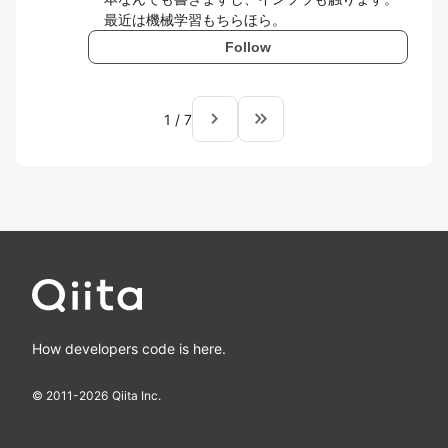
最近は機械学習もちらほら。
Follow
navigate_next
keyboard_double_arrow_right
1
/
7
How developers code is here.
© 2011-
2026
Qiita Inc.