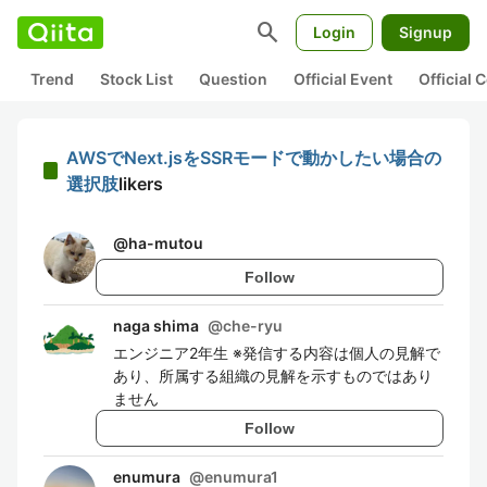
search
Login
Signup
Trend
Stock List
Question
Official Event
Official
AWSでNext.jsをSSRモードで動かしたい場合の
選択肢
likers
@
ha-mutou
Follow
naga shima
@
che-ryu
エンジニア2年生 ※発信する内容は個人の見解で
あり、所属する組織の見解を示すものではあり
ません
Follow
enumura
@
enumura1