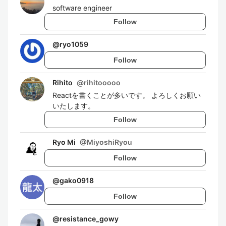
software engineer
Follow
@
ryo1059
Follow
Rihito
@
rihitooooo
Reactを書くことが多いです。 よろしくお願い
いたします。
Follow
Ryo Mi
@
MiyoshiRyou
Follow
@
gako0918
Follow
@
resistance_gowy