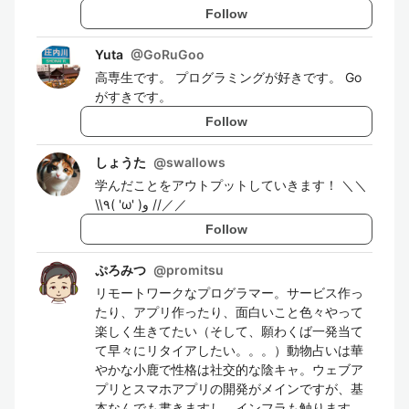
Follow
Yuta
@
GoRuGoo
高専生です。 プログラミングが好きです。 Go
がすきです。
Follow
しょうた
@
swallows
学んだことをアウトプットしていきます！ ＼＼
\\٩( 'ω' )و //／／
Follow
ぷろみつ
@
promitsu
リモートワークなプログラマー。サービス作っ
たり、アプリ作ったり、面白いこと色々やって
楽しく生きてたい（そして、願わくば一発当て
て早々にリタイアしたい。。。）動物占いは華
やかな小鹿で性格は社交的な陰キャ。ウェブア
プリとスマホアプリの開発がメインですが、基
本なんでも書きますし、インフラも触ります。