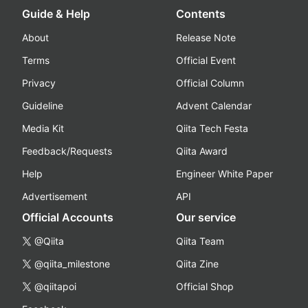
Guide & Help
Contents
About
Release Note
Terms
Official Event
Privacy
Official Column
Guideline
Advent Calendar
Media Kit
Qiita Tech Festa
Feedback/Requests
Qiita Award
Help
Engineer White Paper
Advertisement
API
Official Accounts
Our service
@Qiita
Qiita Team
@qiita_milestone
Qiita Zine
@qiitapoi
Official Shop