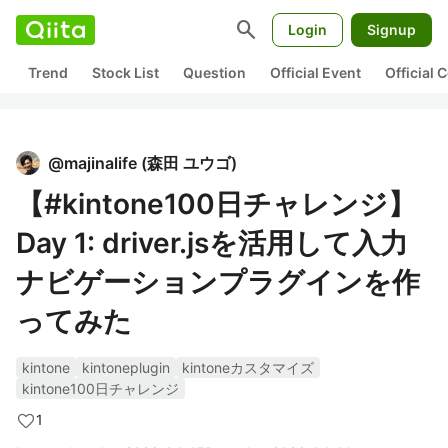
search
Login
Signup
Trend
Stock List
Question
Official Event
Official
@
majinalife
(
森田 ユウゴ
)
【#kintone100日チャレンジ】
Day 1: driver.jsを活用して入力
ナビゲーションプラグインを作
ってみた
kintone
kintoneplugin
kintoneカスタマイズ
kintone100日チャレンジ
1