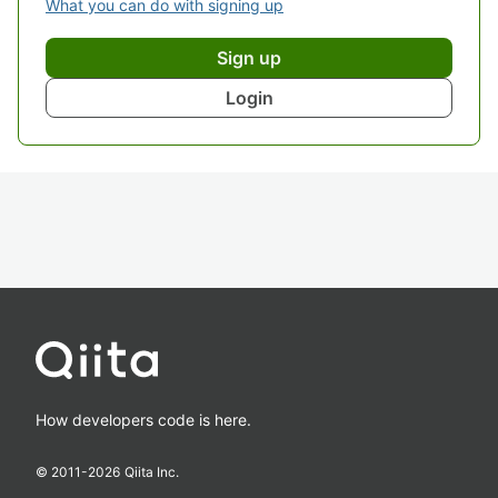
What you can do with signing up
Sign up
Login
How developers code is here.
© 2011-
2026
Qiita Inc.