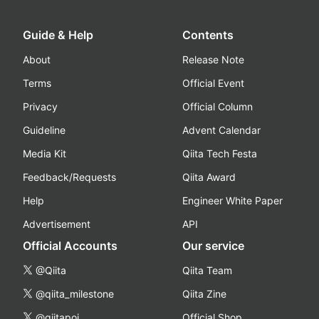
Guide & Help
Contents
About
Release Note
Terms
Official Event
Privacy
Official Column
Guideline
Advent Calendar
Media Kit
Qiita Tech Festa
Feedback/Requests
Qiita Award
Help
Engineer White Paper
Advertisement
API
Official Accounts
Our service
@Qiita
Qiita Team
@qiita_milestone
Qiita Zine
@qiitapoi
Official Shop