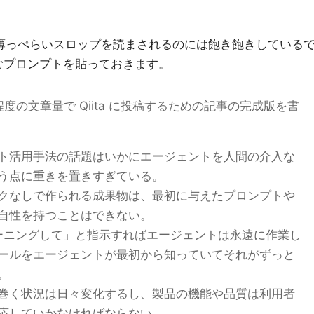
た薄っぺらいスロップを読まされるのには飽き飽きしている
を含むプロンプトを貼っておきます。
度の文章量で Qiita に投稿するための記事の完成版を書
ト活用手法の話題はいかにエージェントを人間の介入な
う点に重きを置きすぎている。
クなしで作られる成果物は、最初に与えたプロンプトや
自性を持つことはできない。
レーニングして」と指示すればエージェントは永遠に作業し
ールをエージェントが最初から知っていてそれがずっと
。
巻く状況は日々変化するし、製品の機能や品質は利用者
応していかなければならない。