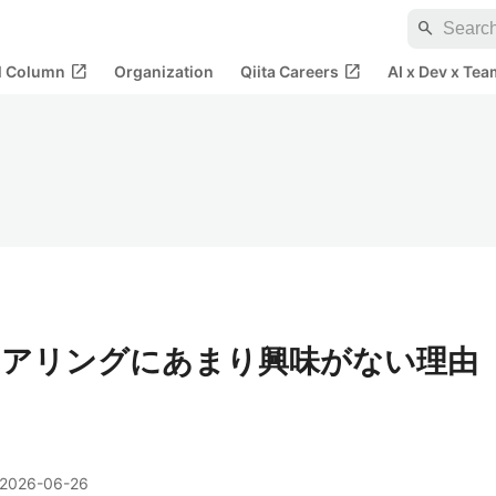
search
open_in_new
open_in_new
al Column
Organization
Qiita Careers
AI x Dev x Tea
ニアリングにあまり興味がない理由
2026-06-26