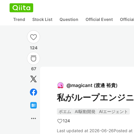
Trend
Stock List
Question
Official Event
Offici
124
67
@
magicant
(
渡邊 裕貴
)
私がループエンジ
ポエム
AI駆動開発
AIエージェント
more_horiz
124
Last updated at
2026-06-26
Posted at