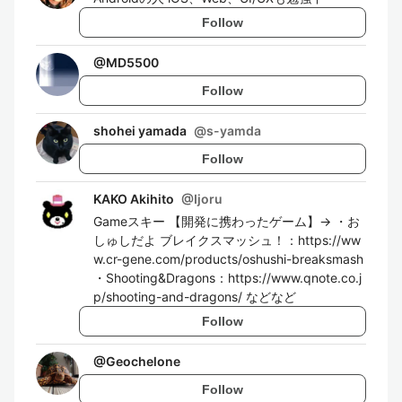
Follow
@
MD5500
Follow
shohei yamada
@
s-yamda
Follow
KAKO Akihito
@
Ijoru
Gameスキー 【開発に携わったゲーム】→ ・お
しゅしだよ ブレイクスマッシュ！：https://ww
w.cr-gene.com/products/oshushi-breaksmash
・Shooting&Dragons：https://www.qnote.co.j
p/shooting-and-dragons/ などなど
Follow
@
Geochelone
Follow