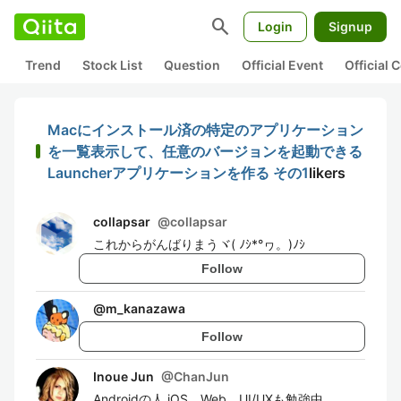
search
Login
Signup
Trend
Stock List
Question
Official Event
Official
Macにインストール済の特定のアプリケーション
を一覧表示して、任意のバージョンを起動できる
Launcherアプリケーションを作る その1
likers
collapsar
@
collapsar
これからがんばりまうヾ( ﾉｼ*°ヮ。)ﾉｼ
Follow
@
m_kanazawa
Follow
Inoue Jun
@
ChanJun
Androidの人 iOS、Web、UI/UXも勉強中