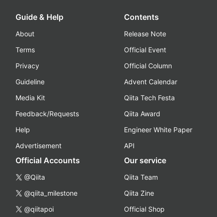
Guide & Help
Contents
About
Release Note
Terms
Official Event
Privacy
Official Column
Guideline
Advent Calendar
Media Kit
Qiita Tech Festa
Feedback/Requests
Qiita Award
Help
Engineer White Paper
Advertisement
API
Official Accounts
Our service
@Qiita
Qiita Team
@qiita_milestone
Qiita Zine
@qiitapoi
Official Shop