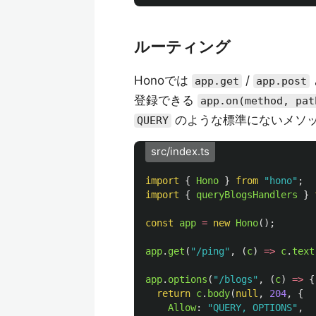
ルーティング
Honoでは
/
app.get
app.post
登録できる
app.on(method, pat
のような標準にないメソ
QUERY
src/index.ts
import
{
Hono
}
from
"
hono
"
;
import
{
queryBlogsHandlers
}
const
app
=
new
Hono
();
app
.
get
(
"
/ping
"
,
(
c
)
=>
c
.
text
app
.
options
(
"
/blogs
"
,
(
c
)
=>
{
return
c
.
body
(
null
,
204
,
{
Allow
:
"
QUERY, OPTIONS
"
,