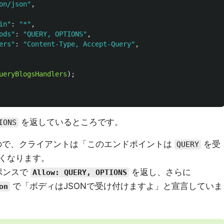
on/json
"
,
in
"
:
"
*
"
,
ods
"
:
"
QUERY, OPTIONS
"
,
ers
"
:
"
Content-Type, Accept-Query
"
,
ueryBlogsHandlers
);
を返しているところです。
IONS
ので、クライアントは「このエンドポイントは
を受
QUERY
くなります。
ポンスで
を返し、さらに
Allow: QUERY, OPTIONS
で「ボディはJSONで受け付けますよ」と宣言していま
on