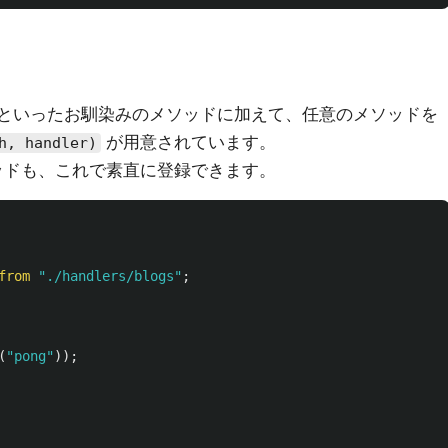
といったお馴染みのメソッドに加えて、任意のメソッドを
が用意されています。
h, handler)
ッドも、これで素直に登録できます。
from
"
./handlers/blogs
"
;
(
"
pong
"
));