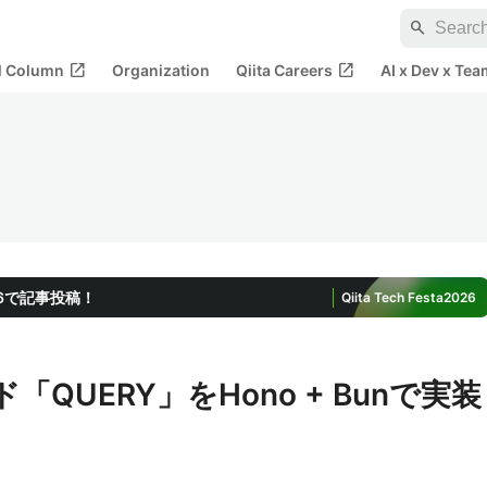
search
open_in_new
open_in_new
al Column
Organization
Qiita Careers
AI x Dev x Tea
2026で記事投稿！
Qiita Tech Festa
2026
「QUERY」をHono + Bunで実装