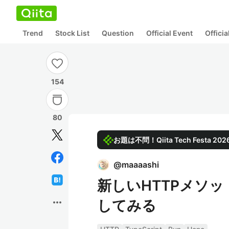
Trend
Stock List
Question
Official Event
Offici
154
80
お題は不問！Qiita Tech Festa 
@
maaaashi
新しいHTTPメソッド
more_horiz
してみる