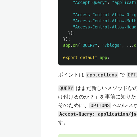
"
Accept-Query
"
:
"
applicati
"
Access-Control-Allow-Orig
"
Access-Control-Allow-Meth
"
Access-Control-Allow-Head
});
});
app
.
on
(
"
QUERY
"
,
"
/blogs
"
,
...
q
export
default
app
;
ポイントは
で
app.options
OPT
はまだ新しいメソッドな
QUERY
け付けるのか？」を事前に知りた
そのために、
へのレス
OPTIONS
Accept-Query: application/js
す。