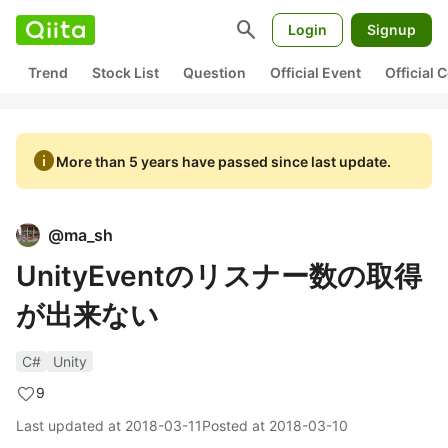
search
Login
Signup
Trend
Stock List
Question
Official Event
Official
info
More than 5 years have passed since last update.
@
ma_sh
UnityEventのリスナー数の取得
が出来ない
C#
Unity
9
Last updated at
2018-03-11
Posted at
2018-03-10