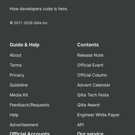
How developers code is here.
© 2011-
2026
Qiita Inc.
Guide & Help
Contents
About
Release Note
Terms
Official Event
Privacy
Official Column
Guideline
Advent Calendar
Media Kit
Qiita Tech Festa
Feedback/Requests
Qiita Award
Help
Engineer White Paper
Advertisement
API
Official Accounts
Our service