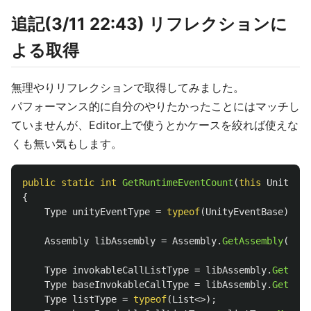
追記(3/11 22:43) リフレクションに
よる取得
無理やりリフレクションで取得してみました。
パフォーマンス的に自分のやりたかったことにはマッチし
ていませんが、Editor上で使うとかケースを絞れば使えな
くも無い気もします。
public
static
int
GetRuntimeEventCount
(
this
UnityEve
{
Type
unityEventType
=
typeof
(
UnityEventBase
);
Assembly
libAssembly
=
Assembly
.
GetAssembly
(
unit
Type
invokableCallListType
=
libAssembly
.
GetType
Type
baseInvokableCallType
=
libAssembly
.
GetType
Type
listType
=
typeof
(
List
<>);