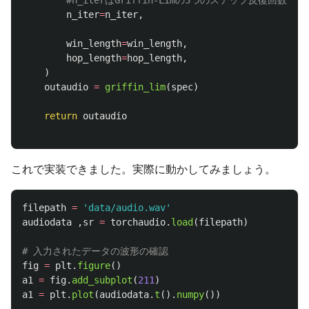
n_iter
=
n_iter
,
win_length
=
win_length
,
hop_length
=
hop_length
,
)
outaudio
=
griffin_lim
(
spec
)
return
outaudio
これで実装できました。実際に動かしてみましょう。
filepath
=
'
data/audio.wav
'
audiodata
,
sr
=
torchaudio
.
load
(
filepath
)
fig
=
plt
.
figure
()
a1
=
fig
.
add_subplot
(
211
)
a1
=
plt
.
plot
(
audiodata
.
t
().
numpy
())