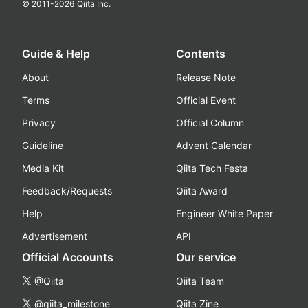
© 2011-
2026
Qiita Inc.
Guide & Help
Contents
About
Release Note
Terms
Official Event
Privacy
Official Column
Guideline
Advent Calendar
Media Kit
Qiita Tech Festa
Feedback/Requests
Qiita Award
Help
Engineer White Paper
Advertisement
API
Official Accounts
Our service
@Qiita
Qiita Team
@qiita_milestone
Qiita Zine