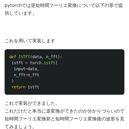
pytorchでは逆短時間フーリエ変換について以下の形で提
供しています。
これを用いて実装します
def
ISTFT
(
data
,
n_fft
):
istft
=
torch
.
istft
(
input
=
data
,
n_fft
=
n_fft
)
return
istft
これで実装ができました。
これだけだと本当に逆変換ができたのか分かりづらいので
短時間フーリエ変換前と短時間フーリエ変換後の波形を見
てみましょう。