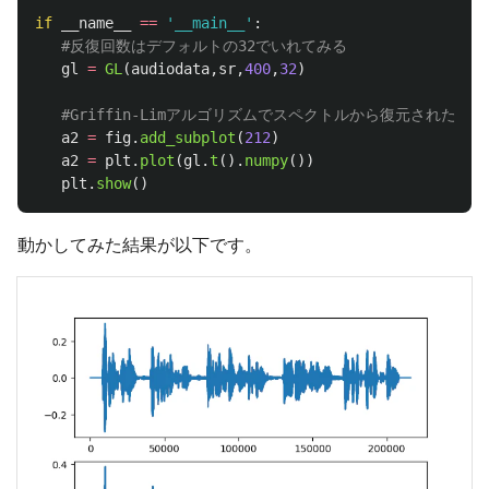
if
__name__
==
'
__main__
'
:
gl
=
GL
(
audiodata
,
sr
,
400
,
32
)
a2
=
fig
.
add_subplot
(
212
)
a2
=
plt
.
plot
(
gl
.
t
().
numpy
())
plt
.
show
()
動かしてみた結果が以下です。