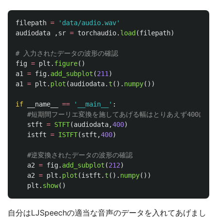
filepath
=
'
data/audio.wav
'
audiodata
,
sr
=
torchaudio
.
load
(
filepath
)
fig
=
plt
.
figure
()
a1
=
fig
.
add_subplot
(
211
)
a1
=
plt
.
plot
(
audiodata
.
t
().
numpy
())
if
__name__
==
'
__main__
'
:
stft
=
STFT
(
audiodata
,
400
)
istft
=
ISTFT
(
stft
,
400
)
a2
=
fig
.
add_subplot
(
212
)
a2
=
plt
.
plot
(
istft
.
t
().
numpy
())
plt
.
show
()
自分はLJSpeechの適当な音声のデータを入れてあげまし