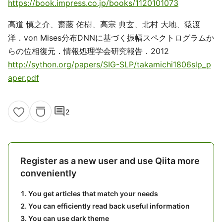
https://book.impress.co.jp/books/1120101073
高道 慎之介、齋藤 佑樹、高宗 典玄、北村 大地、猿渡
洋．von Mises分布DNNに基づく振幅スペクトログラムか
らの位相復元．情報処理学会研究報告．2012
http://sython.org/papers/SIG-SLP/takamichi1806slp_p
aper.pdf
comment
2
Register as a new user and use Qiita more
conveniently
You get articles that match your needs
You can efficiently read back useful information
You can use dark theme