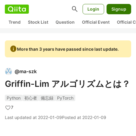
search
Login
Signup
Trend
Stock List
Question
Official Event
Official
info
More than 3 years have passed since last update.
@
ma-szk
Griffin-Lim アルゴリズムとは？
Python
初心者
備忘録
PyTorch
7
Last updated at
2022-01-09
Posted at
2022-01-09