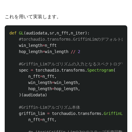
これを用いて実装します。
def
GL
(
audiodata
,
sr
,
n_fft
,
n_iter
):
win_length
=
n_fft
hop_length
=
win_length
//
2
spec
=
torchaudio
.
transforms
.
Spectrogram
(
n_fft
=
n_fft
,
win_length
=
win_length
,
hop_length
=
hop_length
,
)(
audiodata
)
griffin_lim
=
torchaudio
.
transforms
.
GriffinLim
(
n_fft
=
n_fft
,