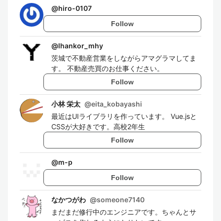
@
hiro-0107
Follow
@
lhankor_mhy
茨城で不動産営業をしながらアマグラマしてま
す。 不動産売買のお仕事ください。
Follow
小林 栄太
@
eita_kobayashi
最近はUIライブラリを作っています。 Vue.jsと
CSSが大好きです。高校2年生
Follow
@
m-p
Follow
なかつがわ
@
someone7140
まだまだ修行中のエンジニアです。ちゃんとサ