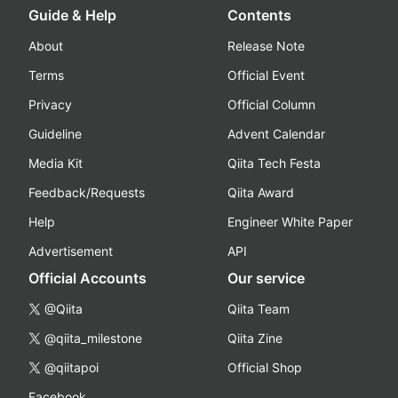
Guide & Help
Contents
About
Release Note
Terms
Official Event
Privacy
Official Column
Guideline
Advent Calendar
Media Kit
Qiita Tech Festa
Feedback/Requests
Qiita Award
Help
Engineer White Paper
Advertisement
API
Official Accounts
Our service
@Qiita
Qiita Team
@qiita_milestone
Qiita Zine
@qiitapoi
Official Shop
Facebook