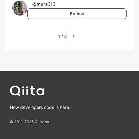
@
murs313
Follow
navigate_next
1
/
2
How developers code is here.
© 2011-
2026
Qiita Inc.