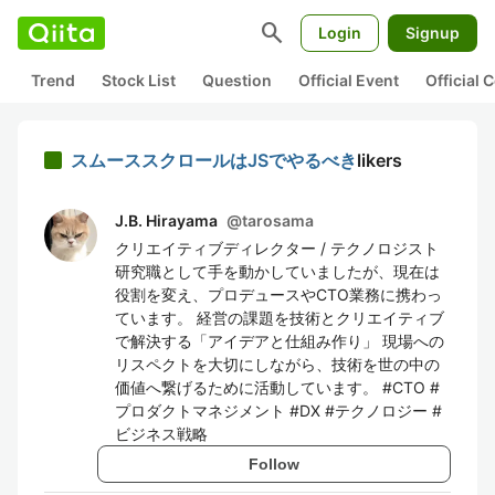
search
Login
Signup
Trend
Stock List
Question
Official Event
Official
スムーススクロールはJSでやるべき
likers
J.B. Hirayama
@
tarosama
クリエイティブディレクター / テクノロジスト
研究職として手を動かしていましたが、現在は
役割を変え、プロデュースやCTO業務に携わっ
ています。 経営の課題を技術とクリエイティブ
で解決する「アイデアと仕組み作り」 現場への
リスペクトを大切にしながら、技術を世の中の
価値へ繋げるために活動しています。 #CTO #
プロダクトマネジメント #DX #テクノロジー #
ビジネス戦略
Follow