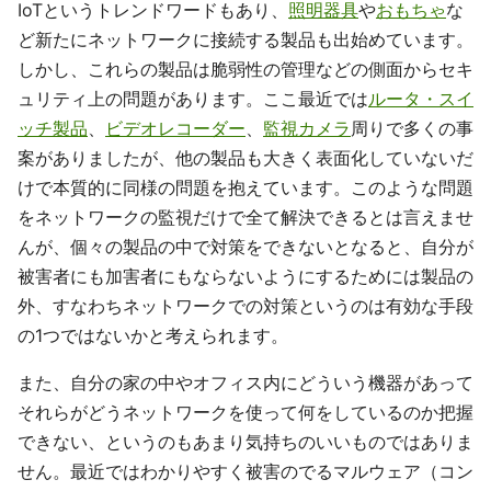
IoTというトレンドワードもあり、
照明器具
や
おもちゃ
な
ど新たにネットワークに接続する製品も出始めています。
しかし、これらの製品は脆弱性の管理などの側面からセキ
ュリティ上の問題があります。ここ最近では
ルータ・スイ
ッチ製品
、
ビデオレコーダー
、
監視カメラ
周りで多くの事
案がありましたが、他の製品も大きく表面化していないだ
けで本質的に同様の問題を抱えています。このような問題
をネットワークの監視だけで全て解決できるとは言えませ
んが、個々の製品の中で対策をできないとなると、自分が
被害者にも加害者にもならないようにするためには製品の
外、すなわちネットワークでの対策というのは有効な手段
の1つではないかと考えられます。
また、自分の家の中やオフィス内にどういう機器があって
それらがどうネットワークを使って何をしているのか把握
できない、というのもあまり気持ちのいいものではありま
せん。最近ではわかりやすく被害のでるマルウェア（コン