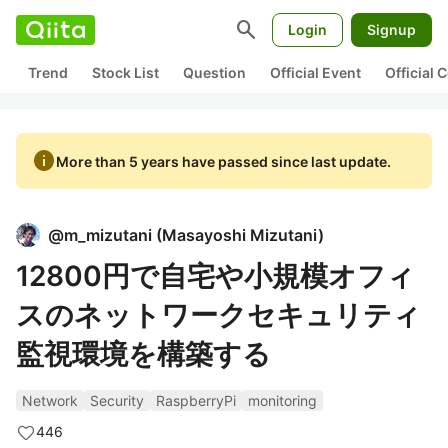
search
Login
Signup
Trend
Stock List
Question
Official Event
Official
info
More than 5 years have passed since last update.
@
m_mizutani
(
Masayoshi Mizutani
)
12800円で自宅や小規模オフィ
スのネットワークセキュリティ
監視環境を構築する
Network
Security
RaspberryPi
monitoring
446