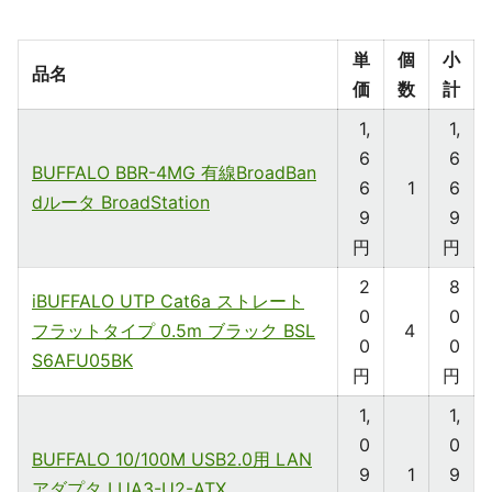
単
個
小
品名
価
数
計
1,
1,
6
6
BUFFALO BBR-4MG 有線BroadBan
6
1
6
dルータ BroadStation
9
9
円
円
2
8
iBUFFALO UTP Cat6a ストレート
0
0
フラットタイプ 0.5m ブラック BSL
4
0
0
S6AFU05BK
円
円
1,
1,
0
0
BUFFALO 10/100M USB2.0用 LAN
9
1
9
アダプタ LUA3-U2-ATX