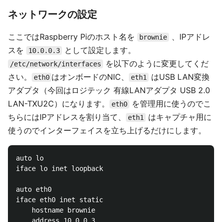
ネットワークの設定
ここではRaspberry Piのホスト名を
、IPアドレ
brownie
スを
として設定します。
10.0.0.3
を以下のように変更してくだ
/etc/network/interfaces
さい。
はオンボードのNIC、
はUSB LAN変換
eth0
eth1
アダプタ（今回はロジテック 有線LANアダプタ USB 2.0
LAN-TXU2C）になります。
を管理用に使うのでこ
eth0
ちらにはIPアドレスを割り当て、
はキャプチャ用に
eth1
使うのでインターフェイスを立ち上げるだけにします。
auto lo

iface lo inet loopback

auto eth0

iface eth0 inet static

	hostname brownie

	address 10.0.0.3
