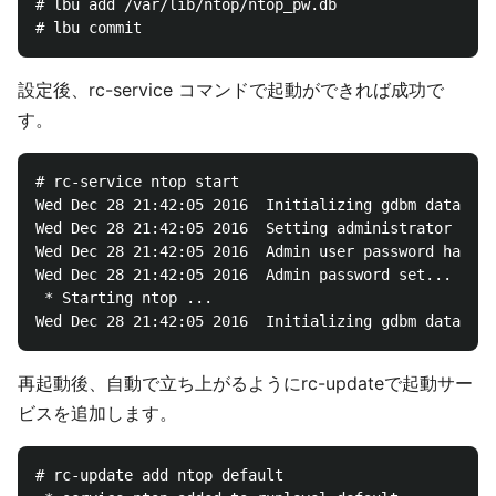
# lbu add /var/lib/ntop/ntop_pw.db

設定後、rc-service コマンドで起動ができれば成功で
す。
# rc-service ntop start

Wed Dec 28 21:42:05 2016  Initializing gdbm database
Wed Dec 28 21:42:05 2016  Setting administrator pass
Wed Dec 28 21:42:05 2016  Admin user password has be
Wed Dec 28 21:42:05 2016  Admin password set...

 * Starting ntop ...

再起動後、自動で立ち上がるようにrc-updateで起動サー
ビスを追加します。
# rc-update add ntop default
