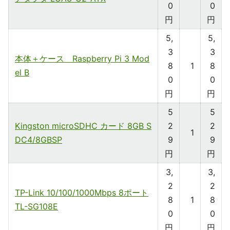
0
0
円
円
5,
5,
3
3
本体＋ケース Raspberry Pi 3 Mod
8
1
8
el B
0
0
円
円
5
5
Kingston microSDHC カード 8GB S
2
2
1
DC4/8GBSP
9
9
円
円
3,
3,
2
2
TP-Link 10/100/1000Mbps 8ポート
8
1
8
TL-SG108E
0
0
円
円