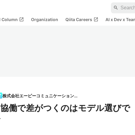
search
open_in_new
open_in_new
al Column
Organization
Qiita Careers
AI x Dev x Tea
株式会社エーピーコミュニケーションズ
の協働で差がつくのはモデル選びで
計