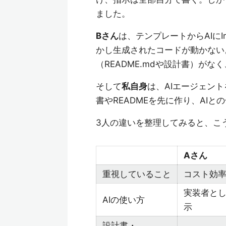
ました。
Bさん
は、テンプレートからAIにInfr
かし生成されたコードが動かない
（README.mdや設計書）が
そして
私自身
は、AIエージェン
書やREADMEを先に作り、AI
3人の違いを整理してみると、こ
Aさん
重視していること
コスト効
実装者と
AIの使い方
示
設計書・