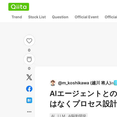
Trend
Stock List
Question
Official Event
Offici
0
0
@
m_koshikawa
(
越川 将人
)
in
AIエージェントと
はなくプロセス設
more_horiz
AI
LLM
AI駆動開発