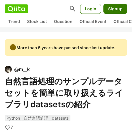
search
Login
Signup
Trend
Stock List
Question
Official Event
Official
info
More than 5 years have passed since last update.
@
m__k
自然言語処理のサンプルデータ
セットを簡単に取り扱えるライ
ブラリdatasetsの紹介
Python
自然言語処理
datasets
7