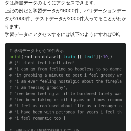
タは辞書データのようにアクセスできます。
上記の例だと学習データが16000件、バリデーションデー
タが2000件、テストデータが2000件入ってることがわか
ります。
学習データにアクセスするには以下のようにすればOK。
print
(
emotion_dataset
[
'
train
'
][
'
text
'
][:
10
])
# ['i didnt feel humiliated',

# 'i can go from feeling so hopeless to so damned ho
# 'im grabbing a minute to post i feel greedy wrong'
# 'i am ever feeling nostalgic about the fireplace i
# 'i am feeling grouchy',

# 'ive been feeling a little burdened lately wasnt s
# 'ive been taking or milligrams or times recommende
# 'i feel as confused about life as a teenager or as
# 'i have been with petronas for years i feel that p