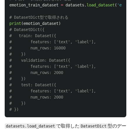
emotion_train_dataset
=
datasets
.
load_dataset
(
'
emoti
print
(
emotion_dataset
)
# DatasetDict({

#   train: Dataset({

#        features: ['text', 'label'],

#        num_rows: 16000

#    })

#    validation: Dataset({

#        features: ['text', 'label'],

#        num_rows: 2000

#    })

#    test: Dataset({

#        features: ['text', 'label'],

#        num_rows: 2000

#    })

で取得した
型のデー
datasets.load_dataset
DatasetDict