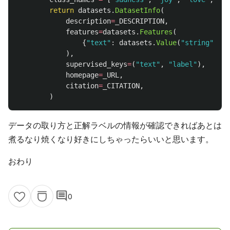
return
datasets
.
DatasetInfo
(
description
=
_DESCRIPTION
,
features
=
datasets
.
Features
(
{
"
text
"
:
datasets
.
Value
(
"
string
"
),
"
),
supervised_keys
=
(
"
text
"
,
"
label
"
),
homepage
=
_URL
,
citation
=
_CITATION
,
)
データの取り方と正解ラベルの情報が確認できればあとは
煮るなり焼くなり好きにしちゃったらいいと思います。
おわり
comment
0