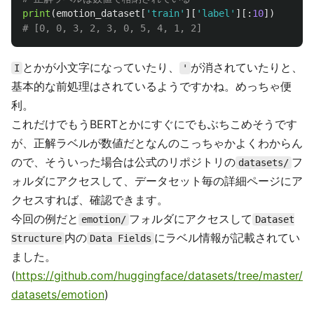
print
(
emotion_dataset
[
'
train
'
][
'
label
'
][:
10
])
とかが小文字になっていたり、
が消されていたりと、
I
'
基本的な前処理はされているようですかね。めっちゃ便
利。
これだけでもうBERTとかにすぐにでもぶちこめそうです
が、正解ラベルが数値だとなんのこっちゃかよくわからん
ので、そういった場合は公式のリポジトリの
フ
datasets/
ォルダにアクセスして、データセット毎の詳細ページにア
クセスすれば、確認できます。
今回の例だと
フォルダにアクセスして
emotion/
Dataset
内の
にラベル情報が記載されてい
Structure
Data Fields
ました。
(
https://github.com/huggingface/datasets/tree/master/
datasets/emotion
)