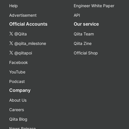
Help
Engineer White Paper
Advertisement
API
Official Accounts
Our service
@Qiita
Qiita Team
@qiita_milestone
Qiita Zine
@qiitapoi
Official Shop
Facebook
YouTube
Podcast
Company
About Us
Careers
Qiita Blog
News Release