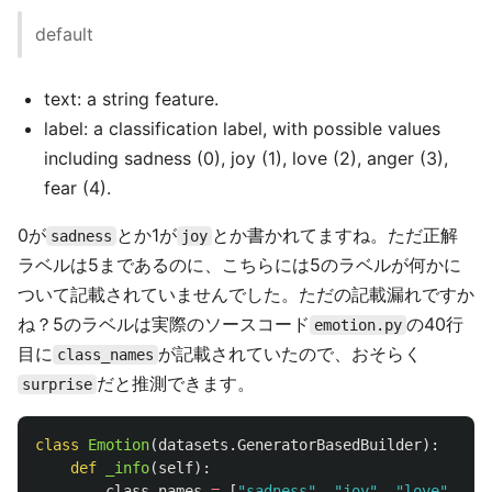
default
text: a string feature.
label: a classification label, with possible values
including sadness (0), joy (1), love (2), anger (3),
fear (4).
0が
とか1が
とか書かれてますね。ただ正解
sadness
joy
ラベルは5まであるのに、こちらには5のラベルが何かに
ついて記載されていませんでした。ただの記載漏れですか
ね？5のラベルは実際のソースコード
の40行
emotion.py
目に
が記載されていたので、おそらく
class_names
だと推測できます。
surprise
class
Emotion
(
datasets
.
GeneratorBasedBuilder
):
def
_info
(
self
):
class_names
=
[
"
sadness
"
,
"
joy
"
,
"
love
"
,
"
an