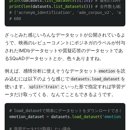
print
(
datasets
.
list_datasets
()[:
10
])
print
(
len
(
datasets
.
list_datasets
()))
# 全件数も確認

# ['acronym_identification', 'ade_corpus_v2', 'adver
ざっとみた感じいろんなデータセットが公開されているよ
うで、映画のレビューコメントにポジネガのラベルが付与
されたIMDbデータセットや質疑応答のデータセットであ
るSQuADデータセットとか、色々ありますね。
例えば、感情分析に使えそうなデータセット
を読
emotion
み込むには以下のような感じで
を
datasets.load_dataset
使います。
といった形で指定すれば学習デ
split='train'
ータだけ取ってくる、なんてこともできるようです。
emotion_dataset
=
datasets
.
load_dataset
(
'
emotion
'
)