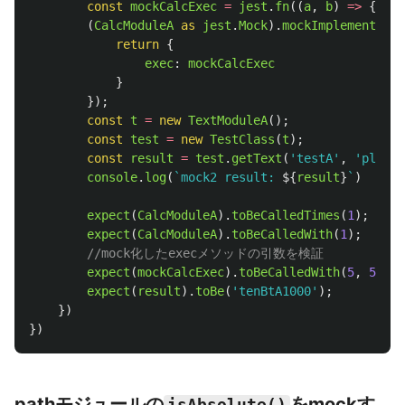
const
mockCalcExec
=
jest
.
fn
((
a
,
b
)
=>
{
ret
(
CalcModuleA
as 
jest
.
Mock
).
mockImplementatio
return
{
exec
:
mockCalcExec
}
});
const
t
=
new
TextModuleA
();
const
test
=
new
TestClass
(
t
);
const
result
=
test
.
getText
(
'
testA
'
,
'
planB
'
console
.
log
(
`mock2 result: 
${
result
}
`
)
expect
(
CalcModuleA
).
toBeCalledTimes
(
1
);
expect
(
CalcModuleA
).
toBeCalledWith
(
1
);
//mock化したexecメソッドの引数を検証
expect
(
mockCalcExec
).
toBeCalledWith
(
5
,
5
);
expect
(
result
).
toBe
(
'
tenBtA1000
'
);
})
})
pathモジュールの
をmockす