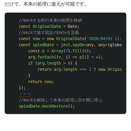
だけで、本来の処理に復元が可能です。
//mockする前の本来の処理を格納
const
OriginalDate
=
Date
;
//mockで返す固定のDateを定義
const
now
=
new
OriginalDate
(
'
2020/04/01 11:23:3
const
spiedDate
=
jest
.
spyOn
<
any
,
any
>
(
global
,
'
const
p
=
Array
(
7
).
fill
(
0
);
arg
.
forEach
((
v
,
i
)
=>
p
[
i
]
=
v
);
if 
(
arg
.
length
>
0
)
{
return
arg
.
length
===
1
?
new
OriginalDa
}
return
now
;
});
・・・
//mockを解除して本来の処理に戻す際に呼ぶ
spiedDate
.
mockRestore
();