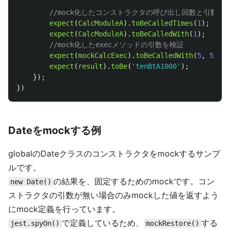
//mock化したコンストラクタの呼び出し回数と引数を
expect
(
CalcModuleA
).
toBeCalledTimes
(
1
);
expect
(
CalcModuleA
).
toBeCalledWith
(
1
);
//mock化したexecメソッドの引数を検証
expect
(
mockCalcExec
).
toBeCalledWith
(
5
,
5
);
expect
(
result
).
toBe
(
'
tenBtA1000
'
);
});
})
Dateをmockする例
globalのDateクラスのコンストラクタをmockするサンプ
ルです。
の結果を、固定するためのmockです。コン
new Date()
ストラクタの引数が無い場合のみmockした値を返すよう
にmock定義を行っています。
で定義しているため、
する
jest.spyOn()
mockRestore()