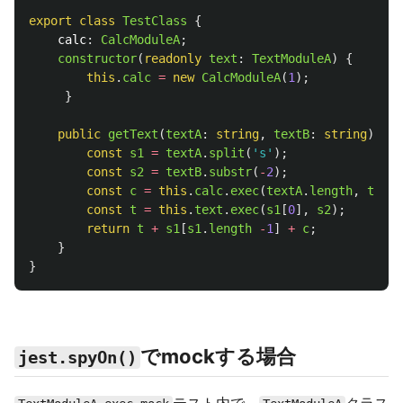
export
class
TestClass
{
calc
:
CalcModuleA
;
constructor
(
readonly
text
:
TextModuleA
)
{
this
.
calc
=
new
CalcModuleA
(
1
);
}
public
getText
(
textA
:
string
,
textB
:
string
)
{
const
s1
=
textA
.
split
(
'
s
'
);
const
s2
=
textB
.
substr
(
-
2
);
const
c
=
this
.
calc
.
exec
(
textA
.
length
,
textB
const
t
=
this
.
text
.
exec
(
s1
[
0
],
s2
);
return
t
+
s1
[
s1
.
length
-
1
]
+
c
;
}
}
でmockする場合
jest.spyOn()