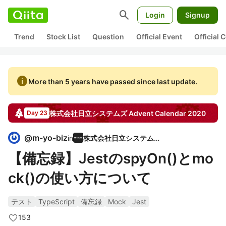
search
Login
Signup
Trend
Stock List
Question
Official Event
Official
info
More than 5 years have passed since last update.
株式会社日立システムズ
Advent Calendar
2020
Day 23
@
m-yo-biz
in
株式会社日立システムズ
【備忘録】JestのspyOn()とmo
ck()の使い方について
テスト
TypeScript
備忘録
Mock
Jest
153