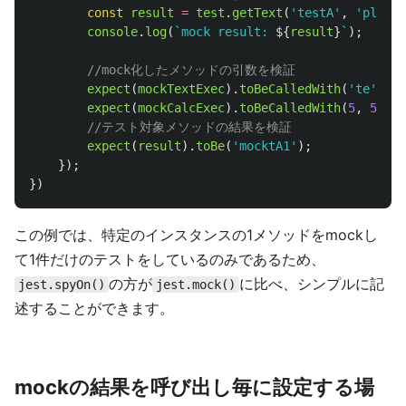
const
result
=
test
.
getText
(
'
testA
'
,
'
planB
'
console
.
log
(
`mock result: 
${
result
}
`
);
//mock化したメソッドの引数を検証
expect
(
mockTextExec
).
toBeCalledWith
(
'
te
'
,
'
n
expect
(
mockCalcExec
).
toBeCalledWith
(
5
,
5
);
//テスト対象メソッドの結果を検証
expect
(
result
).
toBe
(
'
mocktA1
'
);
});
})
この例では、特定のインスタンスの1メソッドをmockし
て1件だけのテストをしているのみであるため、
の方が
に比べ、シンプルに記
jest.spyOn()
jest.mock()
述することができます。
mockの結果を呼び出し毎に設定する場