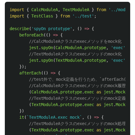
import
{
CalcModuleA
,
TextModuleA
}
from
'
../moduleA
import
{
TestClass
}
from
'
../test
'
;
describe
(
'
spyOn prototype
'
,
()
=>
{
beforeEach
(()
=>
{
//CalcModuleAクラスのexecメソッドをmock化
jest
.
spyOn
(
CalcModuleA
.
prototype
,
'
exec
'
);
//TextModuleAクラスのexecメソッドのmock化
jest
.
spyOn
(
TextModuleA
.
prototype
,
'
exec
'
);
});
afterEach
(()
=>
{
//test外で、mock定義を行うため、`afterEach(
//CalcModuleAクラスのexecメソッドのmock履歴を
(
CalcModuleA
.
prototype
.
exec
as 
jest
.
Mock
).
mo
//TextModuleAクラスのexecメソッドのmock定義
(
TextModuleA
.
prototype
.
exec
as 
jest
.
Mock
).
mo
})
it
(
`TextModuleA.exec mock`
,
()
=>
{
//TextModuleAクラスのexecメソッドのmock処理を
(
TextModuleA
.
prototype
.
exec
as 
jest
.
Mock
).
mo