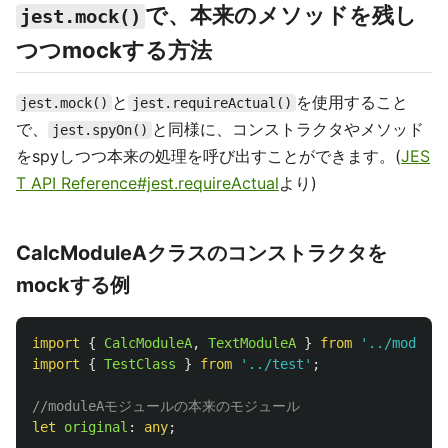
で、本来のメソッドを残し
jest.mock()
つつmockする方法
と
を使用すること
jest.mock()
jest.requireActual()
で、
と同様に、コンストラクタやメソッド
jest.spyOn()
をspyしつつ本来の処理を呼び出すことができます。(
JES
T API Reference#jest.requireActual
より)
CalcModuleAクラスのコンストラクタを
mockする例
import
{
CalcModuleA
,
TextModuleA
}
from
'
../moduleA
import
{
TestClass
}
from
'
../test
'
;
//moduleAモジュールの本来のモジュール
let
original
:
any
;