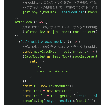
//mockしたいコンストラクタのクラスを指定すること
//デフォルトの処理として、本来のコンストラクタを
jest
.
spyOn
(
moduleA
,
'
CalcModuleA
'
).
mockImple
})
afterEach
(()
=>
{
//CalcModuleAクラスのコンストラクタのmock定
(
CalcModuleA
as 
jest
.
Mock
).
mockRestore
();
})
it
(
`CalcModuleA.exec mock`
,
()
=>
{
//CalcModuleAクラスのコンストラクタをmockし、
const
mockCalcExec
=
jest
.
fn
((
a
,
b
)
=>
{
ret
(
CalcModuleA
as 
jest
.
Mock
).
mockImplementatio
return
{
x
,
exec
:
mockCalcExec
}
});
const
t
=
new
TextModuleA
();
const
test
=
new
TestClass
(
t
);
const
result
=
test
.
getText
(
'
testA
'
,
'
planB
'
console
.
log
(
`spyOn result: 
${
result
}
`
);