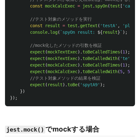
const
mockCalcExec
=
jest
.
spyOn
(
test
[
'
calc
'
]
//テスト対象のメソッドを実行
const
result
=
test
.
getText
(
'
testA
'
,
'
planB
'
console
.
log
(
`spyOn result: 
${
result
}
`
);
//mock化したメソッドの引数を検証
expect
(
mockTextExec
).
toBeCalledTimes
(
1
);
expect
(
mockTextExec
).
toBeCalledWith
(
'
te
'
,
'
n
expect
(
mockCalcExec
).
toBeCalledTimes
(
1
);
expect
(
mockCalcExec
).
toBeCalledWith
(
5
,
5
);
//テスト対象メソッドの結果を検証
expect
(
result
).
toBe
(
'
spytA9
'
);
})
});
でmockする場合
jest.mock()