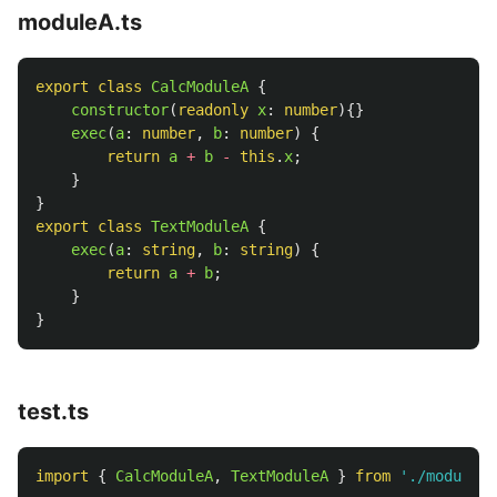
moduleA.ts
export
class
CalcModuleA
{
constructor
(
readonly
x
:
number
){}
exec
(
a
:
number
,
b
:
number
)
{
return
a
+
b
-
this
.
x
;
}
}
export
class
TextModuleA
{
exec
(
a
:
string
,
b
:
string
)
{
return
a
+
b
;
}
}
test.ts
import
{
CalcModuleA
,
TextModuleA
}
from
'
./moduleA
'