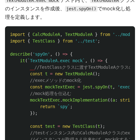
テスト内で、
クラス
TextModuleA.exec mock
TextModuleA
のインスタンスを作成後、
でmock化し処
jest.spyOn()
理を定義します。
import
{
CalcModuleA
,
TextModuleA
}
from
'
../moduleA
import
{
TestClass
}
from
'
../test
'
;
describe
(
'
spyOn
'
,
()
=>
{
it
(
`TextModuleA.exec mock`
,
()
=>
{
//TestClassクラスに渡すTextModuleAクラス
const
t
=
new
TextModuleA
();
//execメソッドのmock化
const
mockTextExec
=
jest
.
spyOn
(
t
,
'
exec
'
);
//mock処理を仕込む
mockTextExec
.
mockImplementation
((
a
:
string
,
return
`spy`
;
});
const
test
=
new
TestClass
(
t
);
//testインスタンス内のCalcModuleAクラスのexec
//インスタンスが取得さえ出来れば、mock化すること