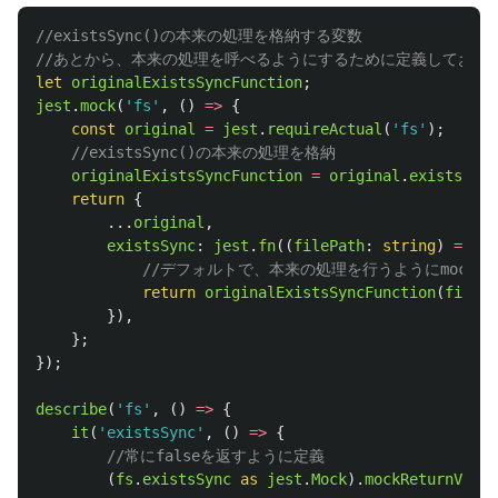
//existsSync()の本来の処理を格納する変数
//あとから、本来の処理を呼べるようにするために定義しておく
let
originalExistsSyncFunction
;
jest
.
mock
(
'
fs
'
,
()
=>
{
const
original
=
jest
.
requireActual
(
'
fs
'
);
//existsSync()の本来の処理を格納
originalExistsSyncFunction
=
original
.
existsSync
return
{
...
original
,
existsSync
:
jest
.
fn
((
filePath
:
string
)
=>
{
//デフォルトで、本来の処理を行うようにmockを
return
originalExistsSyncFunction
(
filePa
}),
};
});
describe
(
'
fs
'
,
()
=>
{
it
(
'
existsSync
'
,
()
=>
{
//常にfalseを返すように定義
(
fs
.
existsSync
as 
jest
.
Mock
).
mockReturnValue