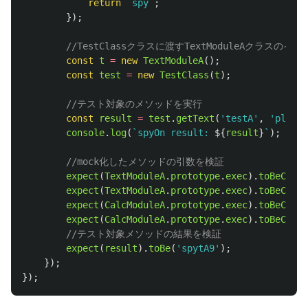
return
`spy`
;
});
//TestClassクラスに渡すTextModuleAクラスの
const
t
=
new
TextModuleA
();
const
test
=
new
TestClass
(
t
);
//テスト対象のメソッドを実行
const
result
=
test
.
getText
(
'
testA
'
,
'
planB
'
console
.
log
(
`spyOn result: 
${
result
}
`
);
//mock化したメソッドの引数を検証
expect
(
TextModuleA
.
prototype
.
exec
).
toBeCalle
expect
(
TextModuleA
.
prototype
.
exec
).
toBeCalle
expect
(
CalcModuleA
.
prototype
.
exec
).
toBeCalle
expect
(
CalcModuleA
.
prototype
.
exec
).
toBeCalle
//テスト対象メソッドの結果を検証
expect
(
result
).
toBe
(
'
spytA9
'
);
});
});