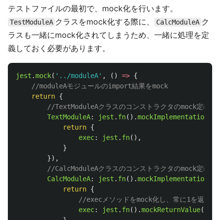
テストファイルの最初で、mock化を行います。
クラスをmock化する際に、
ク
TestModuleA
CalcModuleA
ラスも一緒にmock化されてしまうため、一緒に処理を定
義しておく必要があります。
jest
.
mock
(
'
../moduleA
'
,
()
=>
{
//moduleAモジュールのimport結果をmock
return
{
//TextModuleAクラスのコンストラクタのmock定義
TextModuleA
:
jest
.
fn
().
mockImplementation
(()
return
{
exec
:
jest
.
fn
(),
}
}),
//CalcModuleAクラスのコンストラクタのmock定義
CalcModuleA
:
jest
.
fn
().
mockImplementation
(()
return
{
//execメソッドをmock化し、常に1を返す
exec
:
jest
.
fn
().
mockReturnValue
(
1
),