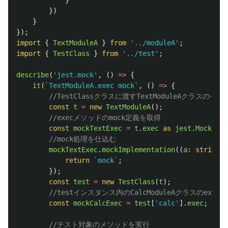
}
})
}
});
import
{
TextModuleA
}
from
'
../moduleA
'
;
import
{
TestClass
}
from
'
../test
'
;
describe
(
'
jest.mock
'
,
()
=>
{
it
(
`TextModuleA.exec mock`
,
()
=>
{
//TestClassクラスに渡すTextModuleAクラスの
const
t
=
new
TextModuleA
();
//execメソッドのmock定義を取得
const
mockTextExec
=
t
.
exec
as 
jest
.
Mock
;
//mock処理を仕込む
mockTextExec
.
mockImplementation
((
a
:
string
,
return
`mock`
;
});
const
test
=
new
TestClass
(
t
);
//testインスタンス内のCalcModuleAクラスのexe
const
mockCalcExec
=
test
[
'
calc
'
].
exec
;
//テスト対象のメソッドを実行