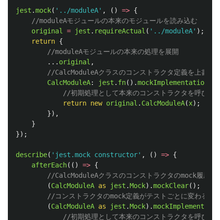
jest
.
mock
(
'
../moduleA
'
,
()
=>
{
//moduleAモジュールの本来のモジュールを読み込む
original
=
jest
.
requireActual
(
'
../moduleA
'
);
return
{
//moduleAモジュールの本来の処理を展開
...
original
,
//CalcModuleAクラスのコンストラクタ定義を上書き
CalcModuleA
:
jest
.
fn
().
mockImplementation
((
x
//初期処理として本来のコンストラクタを呼び出
return
new
original
.
CalcModuleA
(
x
);
}),
}
});
describe
(
'
jest.mock constructor
'
,
()
=>
{
afterEach
(()
=>
{
//CalcModuleAクラスのコンストラクタのmock履歴
(
CalcModuleA
as 
jest
.
Mock
).
mockClear
();
//コンストラクタのmock定義がテストごとに変わる場
(
CalcModuleA
as 
jest
.
Mock
).
mockImplementatio
//初期処理として本来のコンストラクタを呼び出