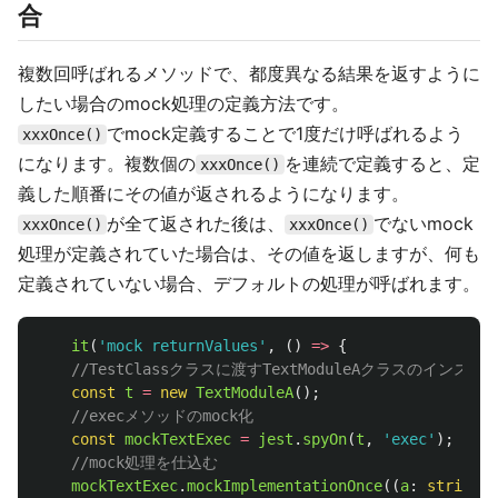
合
複数回呼ばれるメソッドで、都度異なる結果を返すように
したい場合のmock処理の定義方法です。
でmock定義することで1度だけ呼ばれるよう
xxxOnce()
になります。複数個の
を連続で定義すると、定
xxxOnce()
義した順番にその値が返されるようになります。
が全て返された後は、
でないmock
xxxOnce()
xxxOnce()
処理が定義されていた場合は、その値を返しますが、何も
定義されていない場合、デフォルトの処理が呼ばれます。
it
(
'
mock returnValues
'
,
()
=>
{
//TestClassクラスに渡すTextModuleAクラスのインス
const
t
=
new
TextModuleA
();
//execメソッドのmock化
const
mockTextExec
=
jest
.
spyOn
(
t
,
'
exec
'
);
//mock処理を仕込む
mockTextExec
.
mockImplementationOnce
((
a
:
string
,