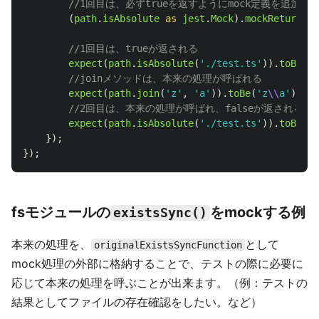
//1回目は、必ずtrueを返すようにmock定義を追加
(
path
.
isAbsolute
as 
jest
.
Mock
).
mockReturnVal
//1回目は、trueが返される
expect
(
path
.
isAbsolute
(
'
./test.ts
'
)).
toBe
(
tr
//joinメソッドは、本来の処理が呼ばれる
expect
(
path
.
join
(
'
z
'
,
'
a
'
)).
toBe
(
'
z
\\
a
'
);
//2回目は、本来の処理が呼ばれ、falseが返される
expect
(
path
.
isAbsolute
(
'
./test.ts
'
)).
toBe
(
fa
});
});
fsモジュールの
をmockする例
existsSync()
本来の処理を、
として
originalExistsSyncFunction
mock処理の外部に格納することで、テストの際に必要に
応じて本来の処理を呼ぶことが出来ます。（例：テストの
結果としてファイルの存在確認をしたい。など）