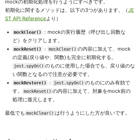
mockの初期化処理を行うようにすべきです。
初期化に関するメソッドは、以下の3つがあります。（
JE
ST API Reference
より）
：mockの実行履歴（呼び出し回数な
mockClear()
ど）をクリアします。
：
の内容に加えて、mock
mockReset()
mockClear()
の定義(戻り値や、関数)も完全に初期化する。
のものに使用した場合でも、戻り値のな
jest.spyOn()
い関数となるので注意が必要です。
：
のものにのみ有効で
mockRestore()
jest.spyOn()
す。
の内容に加えて、対象をmock前の
mockReset()
処理に復元します。
最低でも
は行うようにした方が良いです。
mockClear()