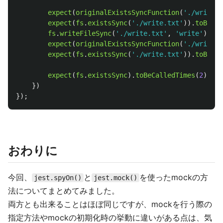
expect
(
originalExistsSyncFunction
(
'
./write.t
expect
(
fs
.
existsSync
(
'
./write.txt
'
)).
toBe
(
fa
fs
.
writeFileSync
(
'
./write.txt
'
,
'
write
'
);
expect
(
originalExistsSyncFunction
(
'
./write.t
expect
(
fs
.
existsSync
(
'
./write.txt
'
)).
toBe
(
fa
expect
(
fs
.
existsSync
).
toBeCalledTimes
(
2
);
})
});
おわりに
今回、
と
を使ったmockの方
jest.spyOn()
jest.mock()
法についてまとめてみました。
両方とも出来ることはほぼ同じですが、mockを行う際の
指定方法やmockの初期化時の挙動に違いがある点は、気