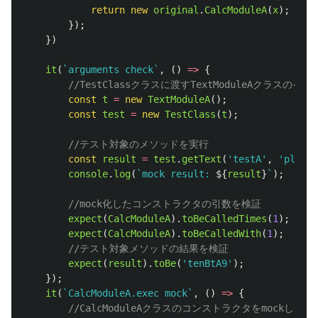
return
new
original
.
CalcModuleA
(
x
);
});
})
it
(
`arguments check`
,
()
=>
{
//TestClassクラスに渡すTextModuleAクラスの
const
t
=
new
TextModuleA
();
const
test
=
new
TestClass
(
t
);
//テスト対象のメソッドを実行
const
result
=
test
.
getText
(
'
testA
'
,
'
planB
'
console
.
log
(
`mock result: 
${
result
}
`
);
//mock化したコンストラクタの引数を検証
expect
(
CalcModuleA
).
toBeCalledTimes
(
1
);
expect
(
CalcModuleA
).
toBeCalledWith
(
1
);
//テスト対象メソッドの結果を検証
expect
(
result
).
toBe
(
'
tenBtA9
'
);
});
it
(
`CalcModuleA.exec mock`
,
()
=>
{
//CalcModuleAクラスのコンストラクタをmockし、