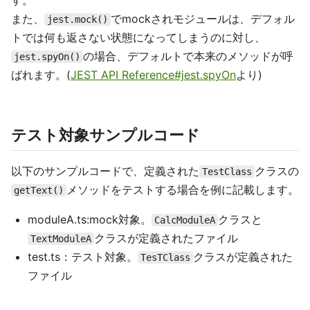
す。
また、
でmockされモジュールは、デフォル
jest.mock()
トでは何も返さない状態になってしまうのに対し、
の場合、デフォルトで本来のメソッドが呼
jest.spyOn()
ばれます。(
JEST API Reference#jest.spyOn
より)
テスト対象サンプルコード
以下のサンプルコードで、定義された
クラスの
TestClass
メソッドをテストする場合を例に記載します。
getText()
moduleA.ts:mock対象。
クラスと
CalcModuleA
クラスが定義されたファイル
TextModuleA
test.ts：テスト対象。
クラスが定義された
TesTClass
ファイル