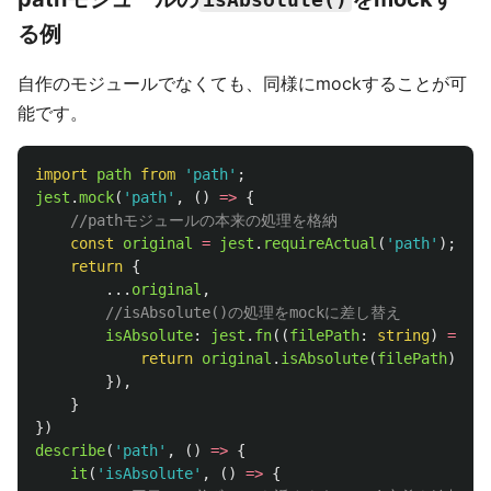
isAbsolute()
る例
自作のモジュールでなくても、同様にmockすることが可
能です。
import
path
from
'
path
'
;
jest
.
mock
(
'
path
'
,
()
=>
{
//pathモジュールの本来の処理を格納
const
original
=
jest
.
requireActual
(
'
path
'
);
return
{
...
original
,
//isAbsolute()の処理をmockに差し替え
isAbsolute
:
jest
.
fn
((
filePath
:
string
)
=>
{
return
original
.
isAbsolute
(
filePath
);
}),
}
})
describe
(
'
path
'
,
()
=>
{
it
(
'
isAbsolute
'
,
()
=>
{