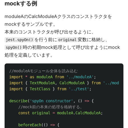
mockする例
moduleAのCalcModuleAクラスのコンストラクタを
mockするサンプルです。
本来のコンストラクタが呼び出せるように、
を行う前に
変数に格納し、
jest.spyOn()
original
時の初期mock処理として呼び出すようにmock
spyOn()
処理を定義しています。
//moduleAモジュール全体を読み込む
import
*
as 
moduleA
from
'
../moduleA
'
;
import
{
TextModuleA
,
CalcModuleA
}
from
'
../moduleA
import
{
TestClass
}
from
'
../test
'
;
describe
(
'
spyOn constructor
'
,
()
=>
{
//mock前の本来の処理を格納する。
const
original
=
moduleA
.
CalcModuleA
;
beforeEach
(()
=>
{