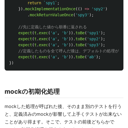
return
`spy1`
;
}).
mockImplementationOnce
(()
=>
'
spy2
'
)
.
mockReturnValueOnce
(
'
spy3
'
);
//先に定義した値から順番に返される
expect
(
t
.
exec
(
'
a
'
,
'
b
'
)).
toBe
(
'
spy1
'
);
expect
(
t
.
exec
(
'
a
'
,
'
b
'
)).
toBe
(
'
spy2
'
);
expect
(
t
.
exec
(
'
a
'
,
'
b
'
)).
toBe
(
'
spy3
'
);
//定義したものを全て呼んだ後は、デフォルトの処理が呼ば
expect
(
t
.
exec
(
'
a
'
,
'
b
'
)).
toBe
(
'
ab
'
);
})
mockの初期化処理
mockした処理が呼ばれた後、そのまま別のテストを行う
と、定義済みのmockが影響して上手くテストが出来ない
ことがあり得ます。そこで、テストの前後どちらかで