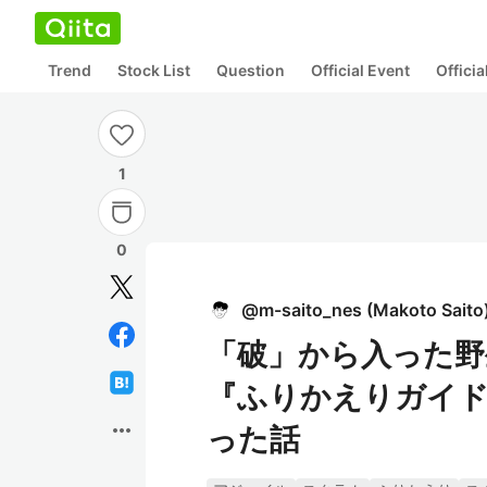
Trend
Stock List
Question
Official Event
Offici
1
0
@
m-saito_nes
(
Makoto Saito
「破」から入った野
『ふりかえりガイド
more_horiz
った話