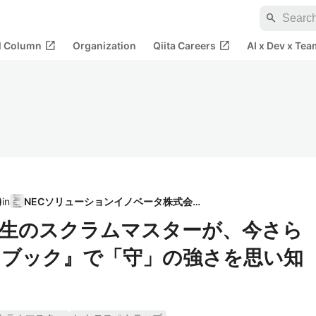
search
open_in_new
open_in_new
al Column
Organization
Qiita Careers
AI x Dev x Tea
)
in
NECソリューションイノベータ株式会社
生のスクラムマスターが、今さら
ブック』で「守」の強さを思い知