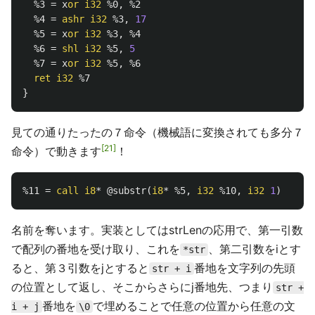
%3
=
x
or
i32
%0
,
%2
%4
=
ashr
i32
%3
,
17
%5
=
x
or
i32
%3
,
%4
%6
=
shl
i32
%5
,
5
%7
=
x
or
i32
%5
,
%6
ret
i32
%7
}
見ての通りたったの７命令（機械語に変換されても多分７
21
命令）で動きます
！
%11
=
call
i8
*
@substr
(
i8
*
%5
,
i32
%10
,
i32
1
)
;;
名前を奪います。実装としてはstrLenの応用で、第一引数
で配列の番地を受け取り、これを
、第二引数をiとす
*str
ると、第３引数をjとすると
番地を文字列の先頭
str + i
の位置として返し、そこからさらにj番地先、つまり
str +
番地を
で埋めることで任意の位置から任意の文
i + j
\0