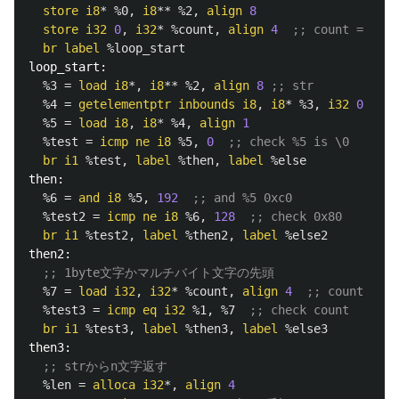
store
i8
*
%0
,
i8
**
%2
,
align
8
store
i32
0
,
i32
*
%count
,
align
4
;; count = 0
br
label
%loop_start
loop_start:
%3
=
load
i8
*,
i8
**
%2
,
align
8
;; str
%4
=
getelementptr
inbounds
i8
,
i8
*
%3
,
i32
0
%5
=
load
i8
,
i8
*
%4
,
align
1
%test
=
icmp
ne
i8
%5
,
0
;; check %5 is \0
br
i1
%test
,
label
%then
,
label
%else
then:
%6
=
and
i8
%5
,
192
;; and %5 0xc0
%test2
=
icmp
ne
i8
%6
,
128
;; check 0x80
br
i1
%test2
,
label
%then2
,
label
%else2
then2:
;; 1byte文字かマルチバイト文字の先頭
%7
=
load
i32
,
i32
*
%count
,
align
4
;; count
%test3
=
icmp
eq
i32
%1
,
%7
;; check count
br
i1
%test3
,
label
%then3
,
label
%else3
then3:
;; strからn文字返す
%len
=
alloca
i32
*,
align
4