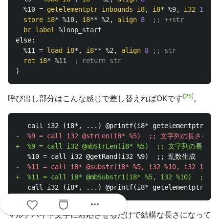
%10
=
getelementptr
inbounds
i8
,
i8
*
%9
,
i32
1
store
i8
*
%10
,
i8
**
%2
,
align
8
;; ++str
br
label
%loop_start
else:
%11
=
load
i8
*,
i8
**
%2
,
align
8
;; str
ret
i8
*
%11
; return str
}
25
呼び出し部分はこんな感じで差し替えればOKです
。
more_horiz
マルチバイト文字に対応させるだけで結構な長さになって