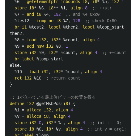
%6
=
getelementptr
inbounds
i8
,
i8
*
%5
,
i32
1
store
i8
*
%6
,
i8
**
%1
,
align
8
;; ++str
%7
=
and
i8
%4
,
192
;; and %4 0xc0
%test2
=
icmp
ne
i8
%7
,
128
;; check 0x80
br
i1
%test2
,
label
%then2
,
label
%loop_start
then2:
%8
=
load
i32
,
i32
*
%count
,
align
4
%9
=
add
nsw
i32
%8
,
1
store
i32
%9
,
i32
*
%count
,
align
4
;; ++count
br
label
%loop_start
else:
%10
=
load
i32
,
i32
*
%count
,
align
4
ret
i32
%10
; return count
}
;; 1が立っている最上位ビットの位置を得る
define
i32
@getMsbPos
(
i8
)
{
%i
=
alloca
i32
,
align
4
%v
=
alloca
i8
,
align
4
store
i32
0
,
i32
*
%i
,
align
4
;; int i = 0;
store
i8
%0
,
i8
*
%v
,
align
4
;; int v = arg1;
br
label
%loop