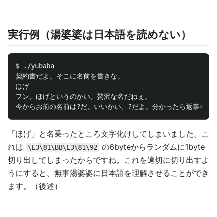
実行例（湯婆婆は日本語を読めない）
$ 
./yubaba

契約書だよ。そこに名前を書きな。

ほげ

フン。ほげというのかい。贅沢な名だねぇ。

「ほげ」と名乗ったところ文字化けしてしまいました。こ
れは
の6byteからランダムに1byte
\E3\81\BB\E3\81\92
切り出してしまったからですね。これを適切に切り出すよ
うにすると、無事湯婆婆に日本語を理解させることができ
ます。（後述）