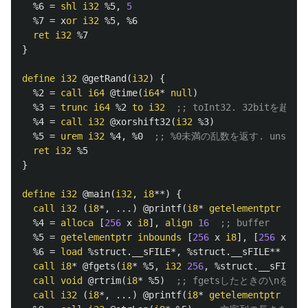
%6
=
shl
i32
%5
,
5
%7
=
x
or
i32
%5
,
%6
ret
i32
%7
}
define
i32
@getRand
(
i32
)
{
%2
=
call
i64
@time
(
i64
*
null
)
%3
=
trunc
i64
%2
to
i32
;; toInt32. 32bitを超
%4
=
call
i32
@xorshift32
(
i32
%3
)
%5
=
urem
i32
%4
,
%0
;; %0未満の乱数を返す. unsig
ret
i32
%5
}
define
i32
@main
(
i32
,
i8
**)
{
call
i32
(
i8
*,
...)
@printf
(
i8
*
getelementptr
inbo
%4
=
alloca
[
256
x
i8
],
align
16
;; buffer
%5
=
getelementptr
inbounds
[
256
x
i8
],
[
256
x
i8
]
%6
=
load
%struct.__sFILE
*,
%struct.__sFILE
**
@__s
call
i8
*
@fgets
(
i8
*
%5
,
i32
256
,
%struct.__sFILE
*
call
void
@rtrim
(
i8
*
%5
)
;; fgetsしたときの\nを取
call
i32
(
i8
*,
...)
@printf
(
i8
*
getelementptr
inbo