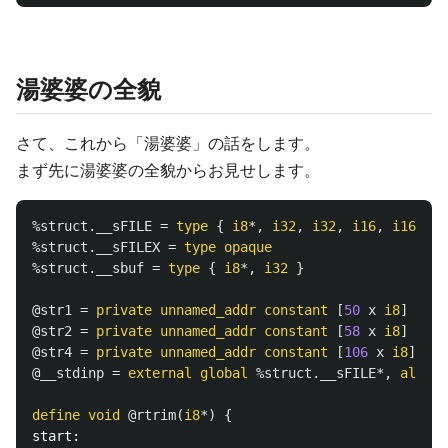
湯婆婆の全貌
さて、これから「湯婆婆」の話をします。
まず先に湯婆婆の全貌からお見せします。
%struct.__sFILE
=
type
{
i8
*,
i32
,
i32
,
i16
,
i16
,
%s
%struct.__sFILEX
=
type
opaque
%struct.__sbuf
=
type
{
i8
*,
i32
}
@str1
=
private
unnamed_addr
constant
[
50
x
i8
]
c"
@str2
=
private
unnamed_addr
constant
[
58
x
i8
]
c"
@str4
=
private
unnamed_addr
constant
[
106
x
i8
]
c"
@__stdinp
=
external
global
%struct.__sFILE
*,
align
define
void
@rtrim
(
i8
*)
{
start: