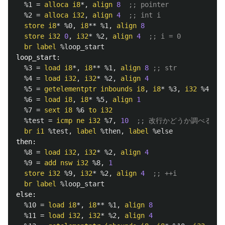
%1
=
alloca
i8
*,
align
8
;; pointer
%2
=
alloca
i32
,
align
4
;; int i
store
i8
*
%0
,
i8
**
%1
,
align
8
store
i32
0
,
i32
*
%2
,
align
4
;; i = 0
br
label
%loop_start
loop_start:
%3
=
load
i8
*,
i8
**
%1
,
align
8
;; str
%4
=
load
i32
,
i32
*
%2
,
align
4
%5
=
getelementptr
inbounds
i8
,
i8
*
%3
,
i32
%4
%6
=
load
i8
,
i8
*
%5
,
align
1
%7
=
sext
i8
%6
to
i32
%test
=
icmp
ne
i32
%7
,
10
;; 改行かどうか調べる
br
i1
%test
,
label
%then
,
label
%else
then:
%8
=
load
i32
,
i32
*
%2
,
align
4
%9
=
add
nsw
i32
%8
,
1
store
i32
%9
,
i32
*
%2
,
align
4
;; ++i
br
label
%loop_start
else:
%10
=
load
i8
*,
i8
**
%1
,
align
8
%11
=
load
i32
,
i32
*
%2
,
align
4