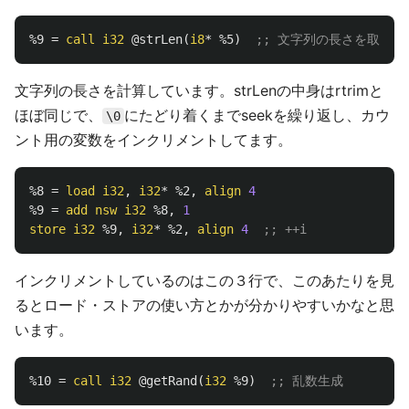
%9
=
call
i32
@strLen
(
i8
*
%5
)
;; 文字列の長さを取る
文字列の長さを計算しています。strLenの中身はrtrimと
ほぼ同じで、
にたどり着くまでseekを繰り返し、カウ
\0
ント用の変数をインクリメントしてます。
%8
=
load
i32
,
i32
*
%2
,
align
4
%9
=
add
nsw
i32
%8
,
1
store
i32
%9
,
i32
*
%2
,
align
4
;; ++i
インクリメントしているのはこの３行で、このあたりを見
るとロード・ストアの使い方とかが分かりやすいかなと思
います。
%10
=
call
i32
@getRand
(
i32
%9
)
;; 乱数生成