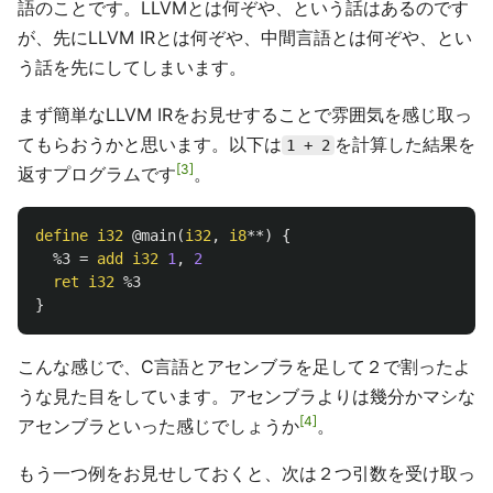
語のことです。LLVMとは何ぞや、という話はあるのです
が、先にLLVM IRとは何ぞや、中間言語とは何ぞや、とい
う話を先にしてしまいます。
まず簡単なLLVM IRをお見せすることで雰囲気を感じ取っ
てもらおうかと思います。以下は
を計算した結果を
1 + 2
3
返すプログラムです
。
define
i32
@main
(
i32
,
i8
**)
{
%3
=
add
i32
1
,
2
ret
i32
%3
}
こんな感じで、C言語とアセンブラを足して２で割ったよ
うな見た目をしています。アセンブラよりは幾分かマシな
4
アセンブラといった感じでしょうか
。
もう一つ例をお見せしておくと、次は２つ引数を受け取っ