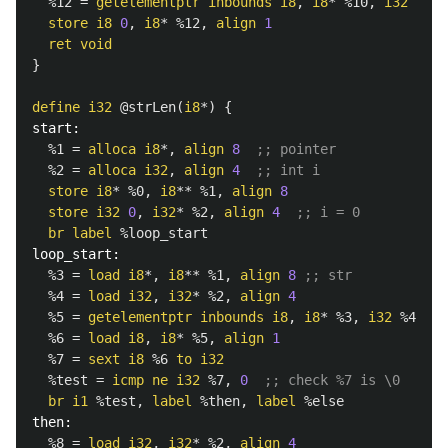
%12
=
getelementptr
inbounds
i8
,
i8
*
%10
,
i32
%11
store
i8
0
,
i8
*
%12
,
align
1
ret
void
}
define
i32
@strLen
(
i8
*)
{
start:
%1
=
alloca
i8
*,
align
8
;; pointer
%2
=
alloca
i32
,
align
4
;; int i
store
i8
*
%0
,
i8
**
%1
,
align
8
store
i32
0
,
i32
*
%2
,
align
4
;; i = 0
br
label
%loop_start
loop_start:
%3
=
load
i8
*,
i8
**
%1
,
align
8
;; str
%4
=
load
i32
,
i32
*
%2
,
align
4
%5
=
getelementptr
inbounds
i8
,
i8
*
%3
,
i32
%4
%6
=
load
i8
,
i8
*
%5
,
align
1
%7
=
sext
i8
%6
to
i32
%test
=
icmp
ne
i32
%7
,
0
;; check %7 is \0
br
i1
%test
,
label
%then
,
label
%else
then:
%8
=
load
i32
,
i32
*
%2
,
align
4