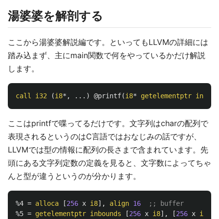
湯婆婆を解剖する
ここから湯婆婆解説編です。といってもLLVMの詳細には
踏み込まず、主にmain関数で何をやっているかだけ解説
します。
call
i32
(
i8
*,
...)
@printf
(
i8
*
getelementptr
inboun
ここはprintfで喋ってるだけです。文字列はcharの配列で
表現されるというのはC言語ではおなじみの話ですが、
LLVMでは型の情報に配列の長さまで含まれています。先
頭にある文字列定数の定義を見ると、文字数によってちゃ
んと型が違うというのが分かります。
%4
=
alloca
[
256
x
i8
],
align
16
;; buffer
%5
=
getelementptr
inbounds
[
256
x
i8
],
[
256
x
i8
]*