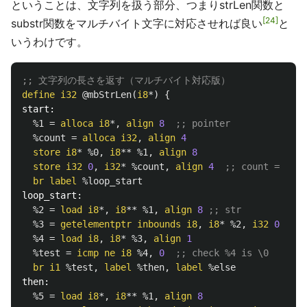
ということは、文字列を扱う部分、つまりstrLen関数と
24
substr関数をマルチバイト文字に対応させれば良い
と
いうわけです。
;; 文字列の長さを返す（マルチバイト対応版）
define
i32
@mbStrLen
(
i8
*)
{
start:
%1
=
alloca
i8
*,
align
8
;; pointer
%count
=
alloca
i32
,
align
4
store
i8
*
%0
,
i8
**
%1
,
align
8
store
i32
0
,
i32
*
%count
,
align
4
;; count = 0
br
label
%loop_start
loop_start:
%2
=
load
i8
*,
i8
**
%1
,
align
8
;; str
%3
=
getelementptr
inbounds
i8
,
i8
*
%2
,
i32
0
%4
=
load
i8
,
i8
*
%3
,
align
1
%test
=
icmp
ne
i8
%4
,
0
;; check %4 is \0
br
i1
%test
,
label
%then
,
label
%else
then:
%5
=
load
i8
*,
i8
**
%1
,
align
8