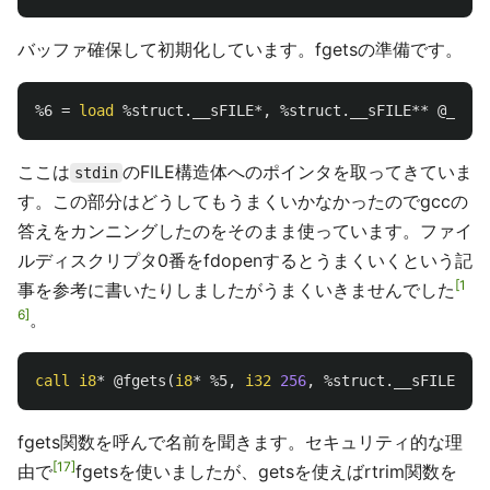
バッファ確保して初期化しています。fgetsの準備です。
%6
=
load
%struct.__sFILE
*,
%struct.__sFILE
**
@__std
ここは
のFILE構造体へのポインタを取ってきていま
stdin
す。この部分はどうしてもうまくいかなかったのでgccの
答えをカンニングしたのをそのまま使っています。ファイ
ルディスクリプタ0番をfdopenするとうまくいくという記
1
事を参考に書いたりしましたがうまくいきませんでした
6
。
call
i8
*
@fgets
(
i8
*
%5
,
i32
256
,
%struct.__sFILE
*
%6
fgets関数を呼んで名前を聞きます。セキュリティ的な理
17
由で
fgetsを使いましたが、getsを使えばrtrim関数を