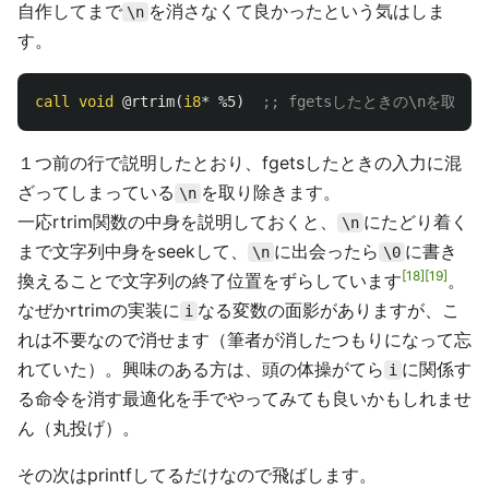
自作してまで
を消さなくて良かったという気はしま
\n
す。
call
void
@rtrim
(
i8
*
%5
)
;; fgetsしたときの\nを取り
１つ前の行で説明したとおり、fgetsしたときの入力に混
ざってしまっている
を取り除きます。
\n
一応rtrim関数の中身を説明しておくと、
にたどり着く
\n
まで文字列中身をseekして、
に出会ったら
に書き
\n
\0
18
19
換えることで文字列の終了位置をずらしています
。
なぜかrtrimの実装に
なる変数の面影がありますが、こ
i
れは不要なので消せます（筆者が消したつもりになって忘
れていた）。興味のある方は、頭の体操がてら
に関係す
i
る命令を消す最適化を手でやってみても良いかもしれませ
ん（丸投げ）。
その次はprintfしてるだけなので飛ばします。