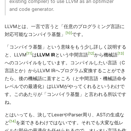
existing compiler) to use LLVM as an optimizer
and code generator.
LLVMとは、一言で言うと「任意のプログラミング言語に
10
対応可能なコンパイラ基盤」
です。
「コンパイラ基盤」という意味をもう少し詳しく説明する
11
12
13
と、LLVM
は
LLVM IR
という中間言語
から機械語
へのコンパイルをしています。コンパイルしたい言語（C
言語とか）からLLVM IRへプログラム変換することができ
たら、後の機械語に直すところ（と中間言語・機械語命令
レベルでの最適化）はLLVMがやってくれるというわけで
す。このあたりが「コンパイラ基盤」と言われる所以です
ね。
とはいっても、決してLexerやParser周り、ASTの生成な
14
ど
を楽できるわけではないです。それでも大変な低レ
ベルな部分の最適化を任せられるので、オレオレ言語を作