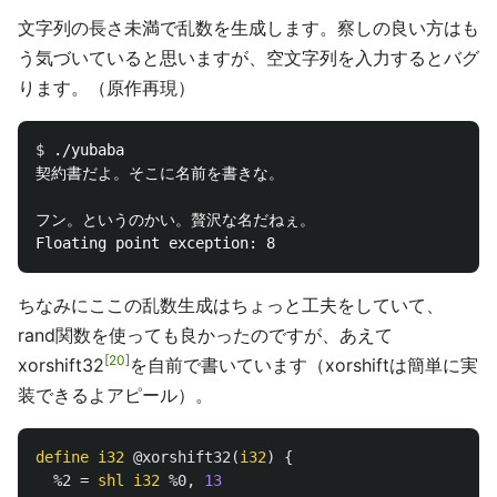
文字列の長さ未満で乱数を生成します。察しの良い方はも
う気づいていると思いますが、空文字列を入力するとバグ
ります。（原作再現）
$ 
./yubaba

契約書だよ。そこに名前を書きな。

フン。というのかい。贅沢な名だねぇ。

ちなみにここの乱数生成はちょっと工夫をしていて、
rand関数を使っても良かったのですが、あえて
20
xorshift32
を自前で書いています（xorshiftは簡単に実
装できるよアピール）。
define
i32
@xorshift32
(
i32
)
{
%2
=
shl
i32
%0
,
13