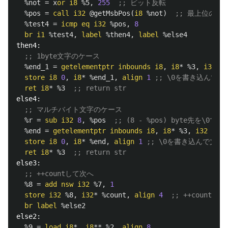
%not
=
x
or
i8
%5
,
255
;; ビット反転
%pos
=
call
i32
@getMsbPos
(
i8
%not
)
;; 最上位の0
%test4
=
icmp
eq
i32
%pos
,
8
br
i1
%test4
,
label
%then4
,
label
%else4
then4:
;; 1byte文字のケース
%end_1
=
getelementptr
inbounds
i8
,
i8
*
%3
,
i32
1
store
i8
0
,
i8
*
%end_1
,
align
1
;; \0を書き込んで
ret
i8
*
%3
;; return str
else4:
;; マルチバイト文字のケース
%r
=
sub
i32
8
,
%pos
;; (8 - %pos) byte先を\0
%end
=
getelementptr
inbounds
i8
,
i8
*
%3
,
i32
%r
store
i8
0
,
i8
*
%end
,
align
1
;; \0を書き込んで文
ret
i8
*
%3
;; return str
else3:
;; ++countして次へ
%8
=
add
nsw
i32
%7
,
1
store
i32
%8
,
i32
*
%count
,
align
4
;; ++count
br
label
%else2
else2:
%9
=
load
i8
*,
i8
**
%2
,
align
8