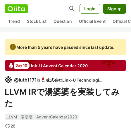
search
Login
Signup
Trend
Stock List
Question
Official Event
Official
info
More than 5 years have passed since last update.
Link-U
Advent Calendar
2020
Day 10
@
luth1171
in
株式会社Link-U Technologies
LLVM IRで湯婆婆を実装してみ
た
LLVM
湯婆婆
AdventCalendar2020
26