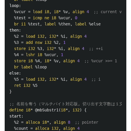
loop:
%vcur
=
load
i8
,
i8
*
%v
,
align
4
;; current v
%test
=
icmp
ne
i8
%vcur
,
0
br
i1
%test
,
label
%then
,
label
%else
then:
%2
=
load
i32
,
i32
*
%i
,
align
4
%3
=
add
nsw
i32
%2
,
1
store
i32
%3
,
i32
*
%i
,
align
4
;; ++i
%4
=
lshr
i8
%vcur
,
1
store
i8
%4
,
i8
*
%v
,
align
4
;; %vcur >>= 1
br
label
%loop
else:
%5
=
load
i32
,
i32
*
%i
,
align
4
;; i
ret
i32
%5
}
;; 名前を奪う（マルチバイト対応版, 切り出す文字数は１文字
define
i8
*
@mbSubstr1
(
i8
*,
i32
)
{
start:
%2
=
alloca
i8
*,
align
8
;; pointer
%count
=
alloca
i32
,
align
4