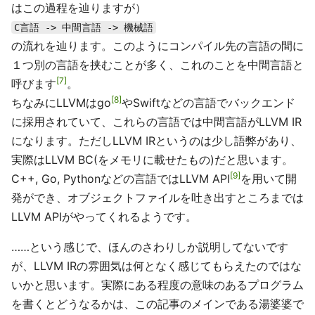
はこの過程を辿りますが）
C言語 -> 中間言語 -> 機械語
の流れを辿ります。このようにコンパイル先の言語の間に
１つ別の言語を挟むことが多く、これのことを中間言語と
7
呼びます
。
8
ちなみにLLVMはgo
やSwiftなどの言語でバックエンド
に採用されていて、これらの言語では中間言語がLLVM IR
になります。ただしLLVM IRというのは少し語弊があり、
実際はLLVM BC(をメモリに載せたもの)だと思います。
9
C++, Go, Pythonなどの言語ではLLVM API
を用いて開
発ができ、オブジェクトファイルを吐き出すところまでは
LLVM APIがやってくれるようです。
……という感じで、ほんのさわりしか説明してないです
が、LLVM IRの雰囲気は何となく感じてもらえたのではな
いかと思います。実際にある程度の意味のあるプログラム
を書くとどうなるかは、この記事のメインである湯婆婆で