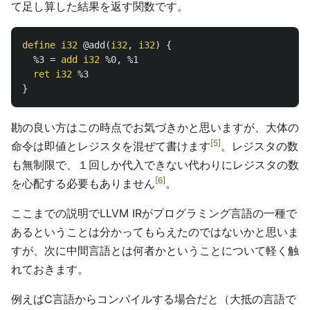
て足し算した結果を返す関数です。
define
i32
@add
(
i32
,
i32
)
{
%3
=
add
i32
%0
,
%1
ret
i32
%3
}
勘の良い方はこの時点でお気づきかと思いますが、大体の
5
命令は即値とレジスタを混ぜて書けます
。レジスタの数
も無制限で、１回しか代入できない代わりにレジスタの数
6
を心配する必要もありません
。
ここまでの説明でLLVM IRがプログラミング言語の一種で
あるということは分かってもらえたのではないかと思いま
すが、次に中間言語とは何者かということについて軽く触
れておきます。
例えばC言語からコンパイルする場合だと（大抵の言語で