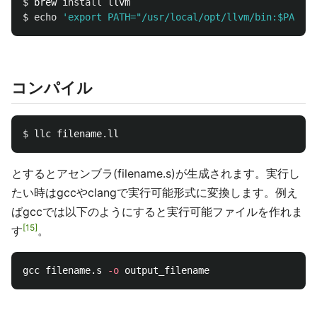
$ 
brew 
install 
$ 
echo
'export PATH="/usr/local/opt/llvm/bin:$PATH"'
コンパイル
$ 
とするとアセンブラ(filename.s)が生成されます。実行し
たい時はgccやclangで実行可能形式に変換します。例え
ばgccでは以下のようにすると実行可能ファイルを作れま
15
す
。
gcc filename.s 
-o