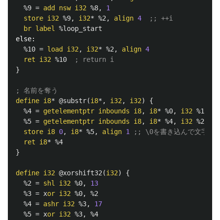
%9
=
add
nsw
i32
%8
,
1
store
i32
%9
,
i32
*
%2
,
align
4
;; ++i
br
label
%loop_start
else:
%10
=
load
i32
,
i32
*
%2
,
align
4
ret
i32
%10
; return i
}
; 名前を奪う
define
i8
*
@substr
(
i8
*,
i32
,
i32
)
{
%4
=
getelementptr
inbounds
i8
,
i8
*
%0
,
i32
%1
;;
%5
=
getelementptr
inbounds
i8
,
i8
*
%4
,
i32
%2
;;
store
i8
0
,
i8
*
%5
,
align
1
;; \0を書き込んで文字
ret
i8
*
%4
}
define
i32
@xorshift32
(
i32
)
{
%2
=
shl
i32
%0
,
13
%3
=
x
or
i32
%0
,
%2
%4
=
ashr
i32
%3
,
17
%5
=
x
or
i32
%3
,
%4