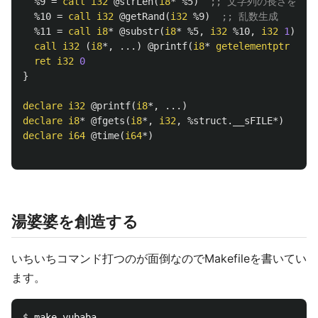
%9
=
call
i32
@strLen
(
i8
*
%5
)
;; 文字列の長さを取る
%10
=
call
i32
@getRand
(
i32
%9
)
;; 乱数生成
%11
=
call
i8
*
@substr
(
i8
*
%5
,
i32
%10
,
i32
1
)
;
call
i32
(
i8
*,
...)
@printf
(
i8
*
getelementptr
inbo
ret
i32
0
}
declare
i32
@printf
(
i8
*,
...)
declare
i8
*
@fgets
(
i8
*,
i32
,
%struct.__sFILE
*)
declare
i64
@time
(
i64
*)
湯婆婆を創造する
いちいちコマンド打つのが面倒なのでMakefileを書いてい
ます。
$ 
make yubaba
