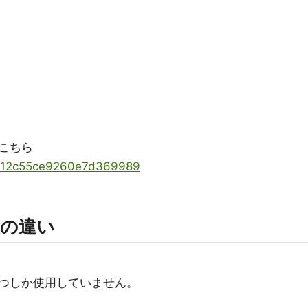
こちら
ems/12c55ce9260e7d369989
版の違い
つしか使用していません。