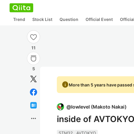
Trend
Stock List
Question
Official Event
Offici
11
5
info
More than 5 years have passed s
@
lowlevel
(
Makoto Nakai
)
inside of AVTOKY
more_horiz
STM32
AVTOKYO