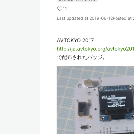
11
Last updated at
2019-06-12
Posted at
AVTOKYO 2017
http://ja.avtokyo.org/avtokyo20
で配布されたバッジ。