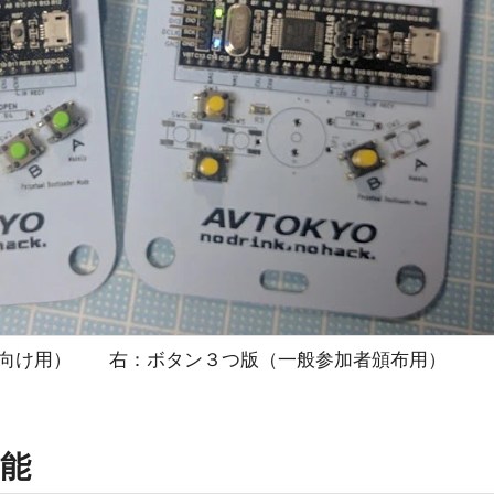
ど向け用） 右：ボタン３つ版（一般参加者頒布用）
能