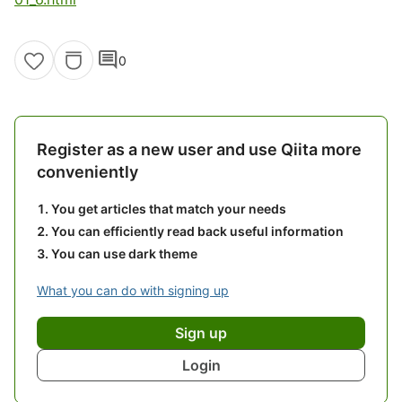
comment
0
Register as a new user and use Qiita more
conveniently
You get articles that match your needs
You can efficiently read back useful information
You can use dark theme
What you can do with signing up
Sign up
Login