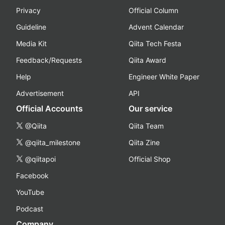
Privacy
Official Column
Guideline
Advent Calendar
Media Kit
Qiita Tech Festa
Feedback/Requests
Qiita Award
Help
Engineer White Paper
Advertisement
API
Official Accounts
Our service
@Qiita
Qiita Team
@qiita_milestone
Qiita Zine
@qiitapoi
Official Shop
Facebook
YouTube
Podcast
Company