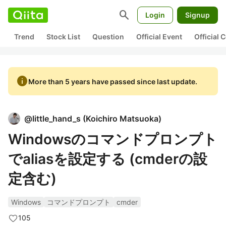
search
Login
Signup
Trend
Stock List
Question
Official Event
Official
info
More than 5 years have passed since last update.
@
little_hand_s
(
Koichiro Matsuoka
)
Windowsのコマンドプロンプト
でaliasを設定する (cmderの設
定含む)
Windows
コマンドプロンプト
cmder
105