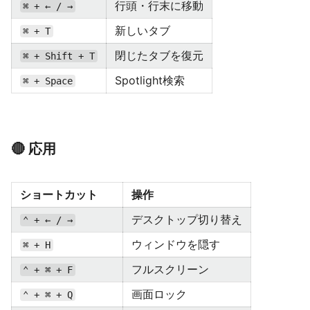
行頭・行末に移動
⌘ + ← / →
新しいタブ
⌘ + T
閉じたタブを復元
⌘ + Shift + T
Spotlight検索
⌘ + Space
🔴 応用
ショートカット
操作
デスクトップ切り替え
⌃ + ← / →
ウィンドウを隠す
⌘ + H
フルスクリーン
⌃ + ⌘ + F
画面ロック
⌃ + ⌘ + Q