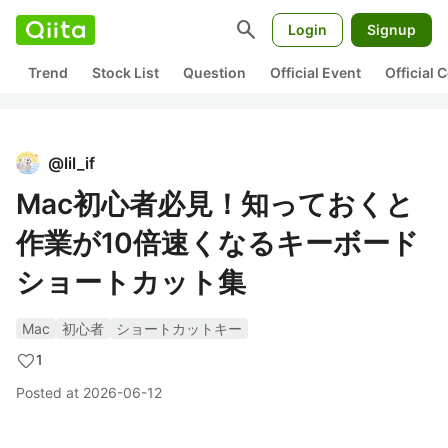
search
Login
Signup
Trend
Stock List
Question
Official Event
Official
@
lil_if
Mac初心者必見！知っておくと
作業が10倍速くなるキーボード
ショートカット集
Mac
初心者
ショートカットキー
1
Posted at
2026-06-12