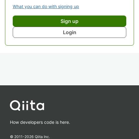
What you can do with signing up
Sign up
Login
How developers code is here.
© 2011-
2026
Qiita Inc.