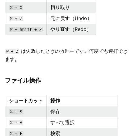
切り取り
⌘ + X
元に戻す（Undo）
⌘ + Z
やり直す（Redo）
⌘ + Shift + Z
は失敗したときの救世主です。何度でも連打でき
⌘ + Z
ます。
ファイル操作
ショートカット
操作
保存
⌘ + S
すべて選択
⌘ + A
検索
⌘ + F