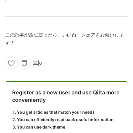
この記事が役に立ったら、いいね・シェアをお願いしま
す！
comment
0
Register as a new user and use Qiita more
conveniently
You get articles that match your needs
You can efficiently read back useful information
You can use dark theme