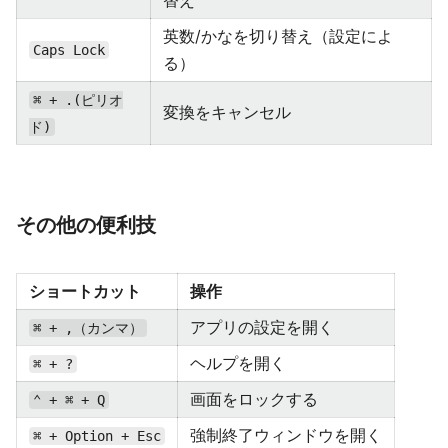
替え
英数/かなを切り替え（設定によ
Caps Lock
る）
⌘ + .(ピリオ
変換をキャンセル
ド)
その他の便利技
ショートカット
操作
アプリの設定を開く
⌘ + ,（カンマ）
ヘルプを開く
⌘ + ?
画面をロックする
⌃ + ⌘ + Q
強制終了ウィンドウを開く
⌘ + Option + Esc