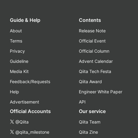
Guide & Help
Contents
About
Release Note
Terms
Official Event
Privacy
Official Column
Guideline
Advent Calendar
Media Kit
Qiita Tech Festa
Feedback/Requests
Qiita Award
Help
Engineer White Paper
Advertisement
API
Official Accounts
Our service
@Qiita
Qiita Team
@qiita_milestone
Qiita Zine