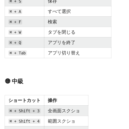
保存
⌘ + S
すべて選択
⌘ + A
検索
⌘ + F
タブを閉じる
⌘ + W
アプリを終了
⌘ + Q
アプリ切り替え
⌘ + Tab
🟡 中級
ショートカット
操作
全画面スクショ
⌘ + Shift + 3
範囲スクショ
⌘ + Shift + 4