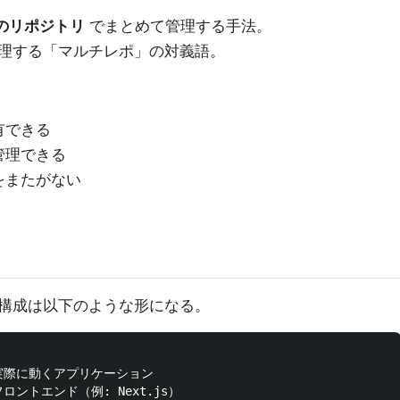
のリポジトリ
でまとめて管理する手法。
理する「マルチレポ」の対義語。
有できる
管理できる
をまたがない
構成は以下のような形になる。
  # 実際に動くアプリケーション

 # フロントエンド（例: Next.js）
