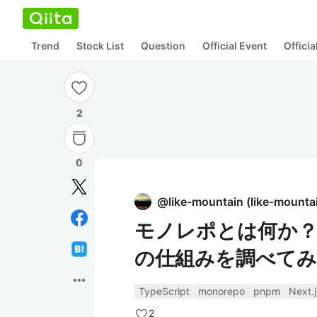
Trend
Stock List
Question
Official Event
Offici
2
0
@
like-mountain
(
like-mounta
モノレポとは何か？pnpm
の仕組みを調べて
more_horiz
TypeScript
monorepo
pnpm
Next.j
2