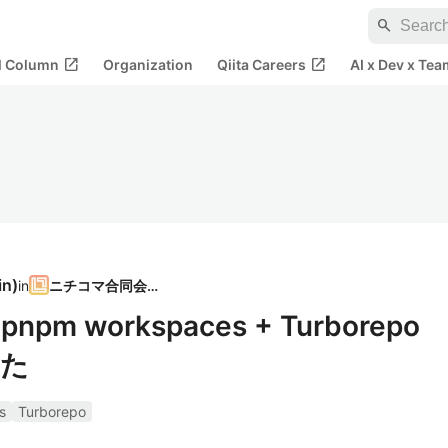
search
open_in_new
open_in_new
al Column
Organization
Qiita Careers
AI x Dev x Tea
in
)
in
ニチコマ合同会社
 workspaces + Turborepo
みた
s
Turborepo