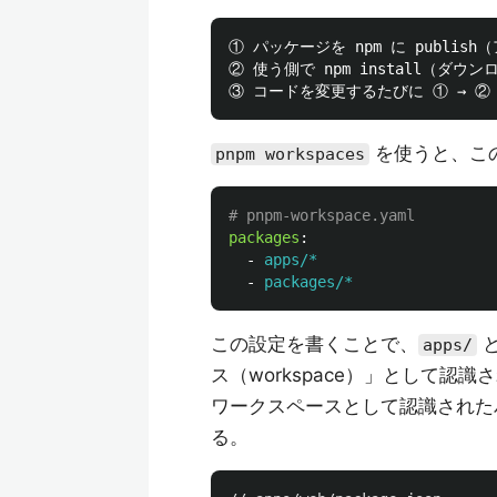
① パッケージを npm に publish
② 使う側で npm install（ダウン
を使うと、こ
pnpm workspaces
# pnpm-workspace.yaml
packages
:
-
apps/*
-
packages/*
この設定を書くことで、
apps/
ス（workspace）」として認識
ワークスペースとして認識された
る。