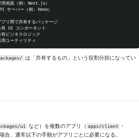
# 管理画面（例: Next.js）

# API サーバー（例: Hono）

   # アプリ間で共有するパッケージ

 # 共有 UI コンポーネント

 # 共有ビジネスロジック

は「共有するもの」という役割分担になってい
ackages/
など）を複数のアプリ（
・
ackages/ui
apps/client
場合、通常以下の手順がアプリごとに必要になる。