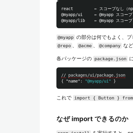
react         ← スコープな
@myapp/ui     ← @myapp
の部分は何でもよく、プ
@myapp
、
、
など
@repo
@acme
@company
各パッケージの
に
package.json
//
packages/ui/package.json
{
"name"
:
"@myapp/ui"
}
これで
import { Button } from
なぜ import できるのか