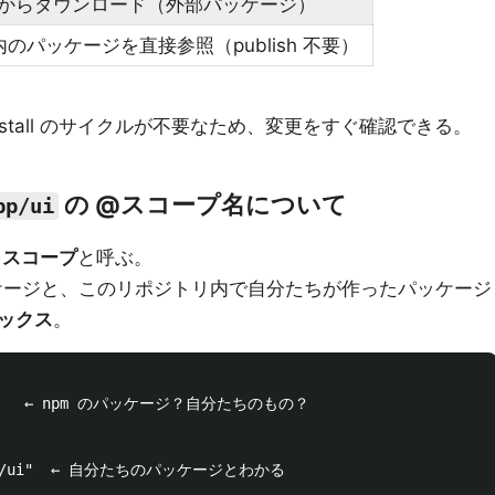
com からダウンロード（外部パッケージ）
のパッケージを直接参照（publish 不要）
 install のサイクルが不要なため、変更をすぐ確認できる。
の @スコープ名について
pp/ui
を
スコープ
と呼ぶ。
ッケージと、このリポジトリ内で自分たちが作ったパッケージ
ックス
。
i"      ← npm のパッケージ？自分たちのもの？
