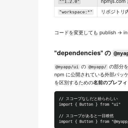
npmjs.
"^1.2.0"
リポジトリ内
"workspace:*"
コードを変更しても publish →
"dependencies" の
@mya
の
の部分
@myapp/ui
@myapp/
npm に公開されている外部パ
を区別するための
名前のプレフィ
// スコープなしだと紛らわしい

import { Button } from "u
// スコープがあると一目瞭然
