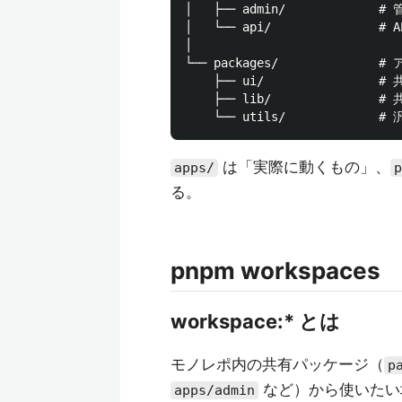
│   ├── admin/             
│   └── api/               
│

└── packages/           
    ├── ui/               
    ├── lib/              
は「実際に動くもの」、
apps/
p
る。
pnpm workspaces
workspace:* とは
モノレポ内の共有パッケージ（
p
など）から使いたい
apps/admin