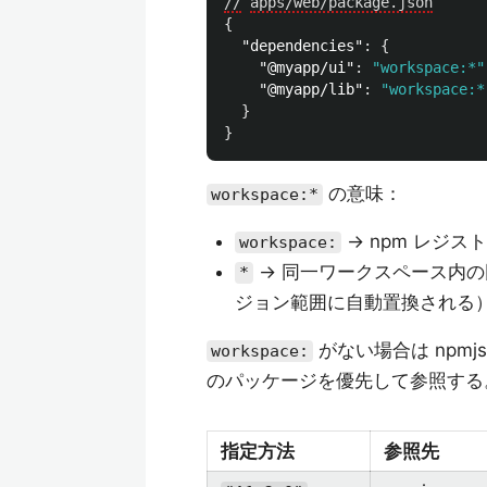
//
apps/web/package.json
{
"dependencies"
:
{
"@myapp/ui"
:
"workspace:*"
"@myapp/lib"
:
"workspace:*
}
}
の意味：
workspace:*
→ npm レジ
workspace:
→ 同一ワークスペース内の同
*
ジョン範囲に自動置換される
がない場合は npmj
workspace:
のパッケージを優先して参照する
指定方法
参照先