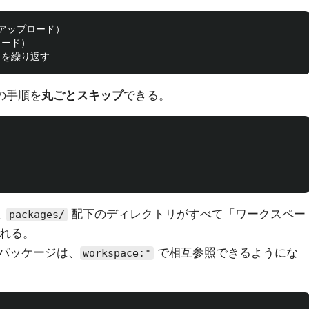
（アップロード）

ロード）

の手順を
丸ごとスキップ
できる。
と
配下のディレクトリがすべて「ワークスペー
packages/
される。
パッケージは、
で相互参照できるようにな
workspace:*