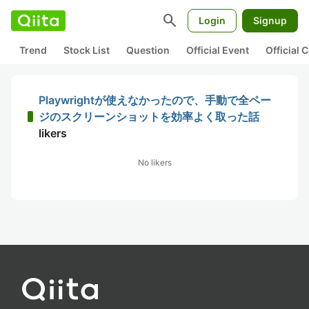
search
Login
Signup
Trend
Stock List
Question
Official Event
Official
Playwrightが使えなかったので、手動で全ペー
ジのスクリーンショットを効率よく取った話
likers
No likers