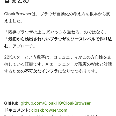
🔮 まとめ
CloakBrowserは、ブラウザ自動化の考え方を根本から変
えました。
「既存ブラウザの上にJSハックを重ねる」のではなく、
「
最初から検出されないブラウザをソースレベルで作り込
む
」アプローチ。
22Kスターという数字は、コミュニティがこの方向性を支
持している証拠です。AIエージェントが現実のWebと対話
するための
不可欠なインフラ
になりつつあります。
GitHub
:
github.com/CloakHQ/CloakBrowser
ドキュメント
:
cloakbrowser.com