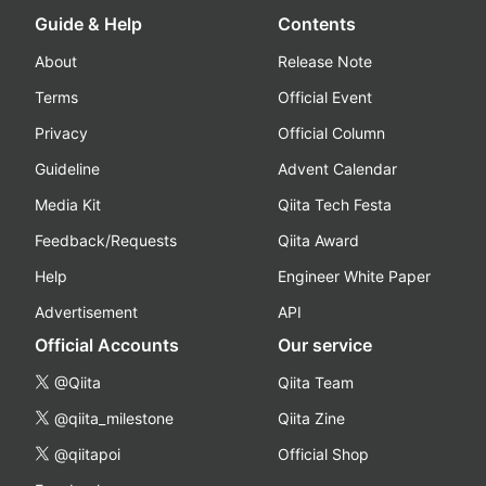
Guide & Help
Contents
About
Release Note
Terms
Official Event
Privacy
Official Column
Guideline
Advent Calendar
Media Kit
Qiita Tech Festa
Feedback/Requests
Qiita Award
Help
Engineer White Paper
Advertisement
API
Official Accounts
Our service
@Qiita
Qiita Team
@qiita_milestone
Qiita Zine
@qiitapoi
Official Shop