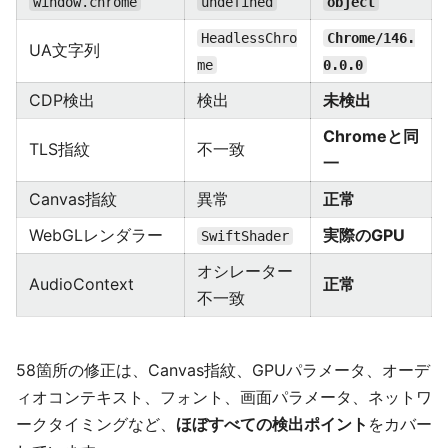
window.chrome
undefined
object
HeadlessChro
Chrome/146.
UA文字列
me
0.0.0
CDP検出
検出
未検出
Chromeと同
TLS指紋
不一致
一
Canvas指紋
異常
正常
WebGLレンダラー
実際のGPU
SwiftShader
オシレーター
AudioContext
正常
不一致
58箇所の修正は、Canvas指紋、GPUパラメータ、オーデ
ィオコンテキスト、フォント、画面パラメータ、ネットワ
ークタイミングなど、
ほぼすべての検出ポイント
をカバー