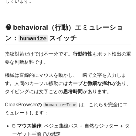
しています。
🧠 behavioral（行動）エミュレーショ
ン：
スイッチ
humanize
指紋対策だけでは不十分です。
行動特性
もボット検出の重
要な判断材料です。
機械は直線的にマウスを動かし、一瞬で文字を入力しま
す。人間のカーソル移動には
カーブと微細な揺れ
があり、
タイピングには文字ごとの
思考時間
があります。
CloakBrowserの
は、これらを完全にエ
humanize=True
ミュレートします：
🖱️
マウス操作
: ベジェ曲線パス + 自然なジッター + タ
ーゲット手前での減速