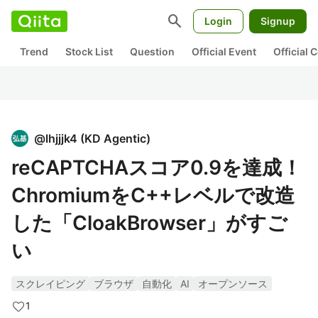
search
Login
Signup
Trend
Stock List
Question
Official Event
Official
@
lhjjjk4
(
KD Agentic
)
reCAPTCHAスコア0.9を達成！
ChromiumをC++レベルで改造
した「CloakBrowser」がすご
い
スクレイピング
ブラウザ
自動化
AI
オープンソース
1