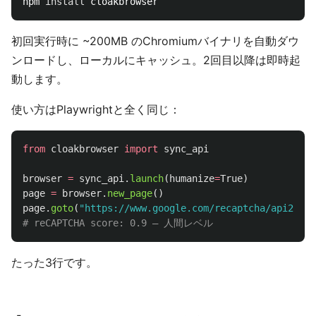
npm 
install 
初回実行時に ~200MB のChromiumバイナリを自動ダウ
ンロードし、ローカルにキャッシュ。2回目以降は即時起
動します。
使い方はPlaywrightと全く同じ：
from
cloakbrowser
import
sync_api
browser
=
sync_api
.
launch
(
humanize
=
True
)
page
=
browser
.
new_page
()
page
.
goto
(
"
https://www.google.com/recaptcha/api2/dem
たった3行です。