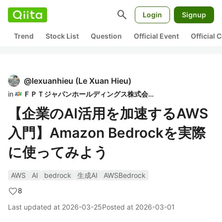
search
Login
Signup
Trend
Stock List
Question
Official Event
Official
@
lexuanhieu
(
Le Xuan Hieu
)
in
ＦＰＴジャパンホールディングス株式会社
【企業のAI活用を加速するAWS
入門】Amazon Bedrockを実際
に使ってみよう
AWS
AI
bedrock
生成AI
AWSBedrock
8
Last updated at
2026-03-25
Posted at
2026-03-01