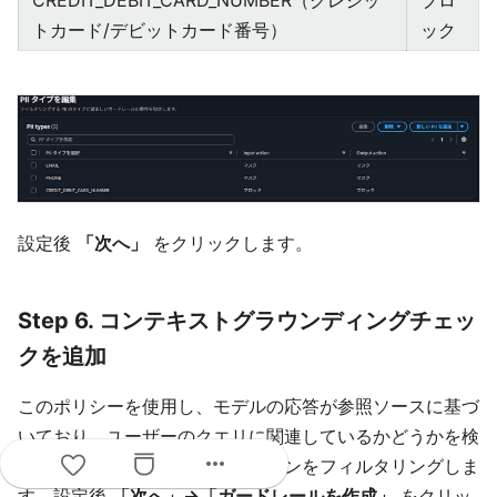
CREDIT_DEBIT_CARD_NUMBER（クレジッ
ブロ
トカード/デビットカード番号）
ック
設定後
「次へ」
をクリックします。
Step 6. コンテキストグラウンディングチェッ
クを追加
このポリシーを使用し、モデルの応答が参照ソースに基づ
いており、ユーザーのクエリに関連しているかどうかを検
more_horiz
証して、モデルのハルシネーションをフィルタリングしま
す。設定後
「次へ」→「ガードレールを作成」
をクリッ