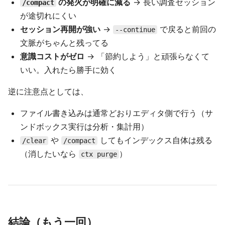
の発火が明確に減る
→ 長い調査セッション
/compact
が途切れにくい
セッション再開が強い
→
で戻ると前回の
--continue
文脈がちゃんと残ってる
意識コストがゼロ
→ 「節約しよう」と頑張らなくて
いい。入れたら勝手に効く
逆に注意点としては、
ファイル書き込みは通常どおりエディタ側で行う（サ
ンドボックス実行は分析・集計用）
や
してもインデックス自体は残る
/clear
/compact
（消したいなら
）
ctx purge
結論（もう一回）