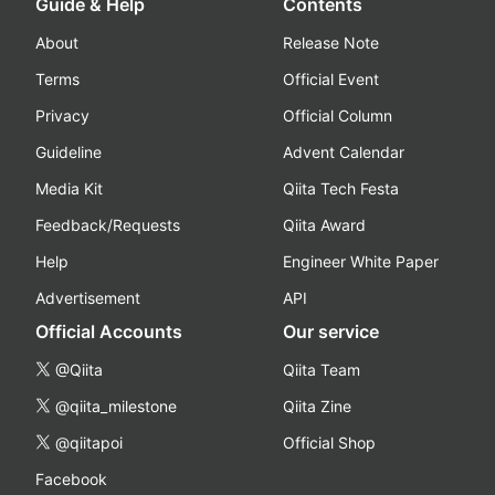
Guide & Help
Contents
About
Release Note
Terms
Official Event
Privacy
Official Column
Guideline
Advent Calendar
Media Kit
Qiita Tech Festa
Feedback/Requests
Qiita Award
Help
Engineer White Paper
Advertisement
API
Official Accounts
Our service
@Qiita
Qiita Team
@qiita_milestone
Qiita Zine
@qiitapoi
Official Shop
Facebook