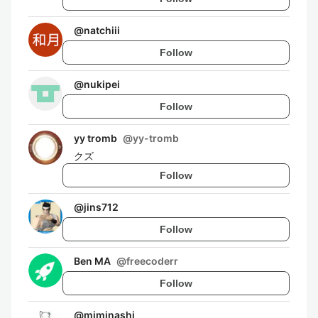
@
natchiii
Follow
@
nukipei
Follow
yy tromb
@
yy-tromb
クズ
Follow
@
jins712
Follow
Ben MA
@
freecoderr
Follow
@
miminashi