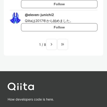
Follow
@
eleven-junichi2
Qiitaは2017年から始めました。
Follow
navigate_next
keyboard_double_arrow_right
1
/
8
How developers code is here.