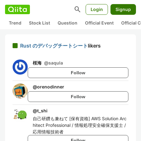
search
Login
Signup
Trend
Stock List
Question
Official Event
Official
Rust のデバッグチートシート
likers
桜海
@
saqula
Follow
@
orenodinner
Follow
@
t_shi
自己研鑽も兼ねて [保有資格] AWS Solution Arc
hitect Professional / 情報処理安全確保支援士 /
応用情報技術者
Follow