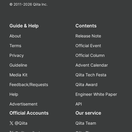
© 2011-
2026
Qiita Inc.
Guide & Help
Contents
About
Release Note
Terms
Official Event
Privacy
Official Column
Guideline
Advent Calendar
Media Kit
Qiita Tech Festa
Feedback/Requests
Qiita Award
Help
Engineer White Paper
Advertisement
API
Official Accounts
Our service
@Qiita
Qiita Team