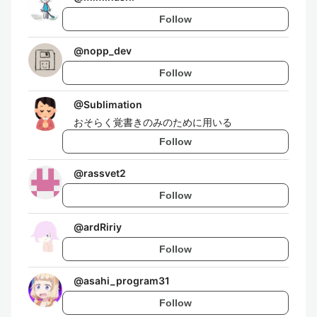
Follow
@
nopp_dev
Follow
@
Sublimation
おそらく覚書きのみのために用いる
Follow
@
rassvet2
Follow
@
ardRiriy
Follow
@
asahi_program31
Follow