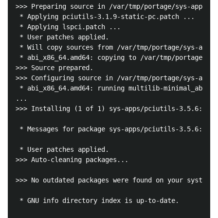
>>> Preparing source in /var/tmp/portage/sys-apps/pc
 * Applying pciutils-3.1.9-static-pc.patch ...      
 * Applying lspci.patch ...                         
 * User patches applied.

 * Will copy sources from /var/tmp/portage/sys-apps/
 * abi_x86_64.amd64: copying to /var/tmp/portage/sys
>>> Source prepared.

>>> Configuring source in /var/tmp/portage/sys-apps/
 * abi_x86_64.amd64: running multilib-minimal_abi_sr
...

>>> Installing (1 of 1) sys-apps/pciutils-3.5.6::gen
 * Messages for package sys-apps/pciutils-3.5.6:

 * User patches applied.

>>> Auto-cleaning packages...

>>> No outdated packages were found on your system.

 * GNU info directory index is up-to-date.
