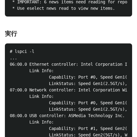
 * IMPORTANT: 6 news items need reading for reposito
実行
# lspci -l

...

06:00.0 Ethernet controller: Intel Corporation I211 
        Link Info: 

                Capability: Port #0, Speed Gen1(2.5G
                LinkStatus: Speed Gen1(2.5GT/s), Wid
07:00.0 Network controller: Intel Corporation Wirele
        Link Info: 

                Capability: Port #0, Speed Gen1(2.5G
                LinkStatus: Speed Gen1(2.5GT/s), Wid
08:00.0 USB controller: ASMedia Technology Inc. ASM1
        Link Info: 

                Capability: Port #1, Speed Gen2(5GT/
                LinkStatus: Speed Gen2(5GT/s), Width