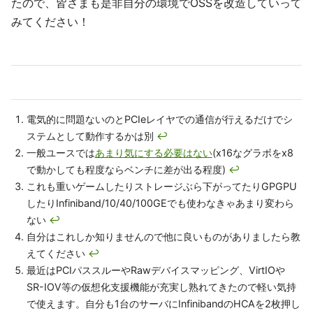
たので、皆さまも是非自分の環境でOSSを改造していって
みてください！
電気的に問題ないのとPCIeレイヤでの通信が行えるだけでシ
ステムとして動作するかは別
↩
一般ユースでは
あまり気にする必要はない
(x16なグラボをx8
で動かしても程度ならベンチに差が出る程度)
↩
これも重いゲームしたりストレージぶら下がってたりGPGPU
したりInfiniband/10/40/100GEでも使わなきゃあまり変わら
ない
↩
自分はこれしか知りませんので他に良いものがありましたら教
えてください
↩
最近はPCIパススルーやRawデバイスマッピング、VirtIOや
SR-IOV等の仮想化支援機能が充実し熟れてきたので軽い気持
で使えます。自分も1台のサーバにInfinibandのHCAを2枚押し