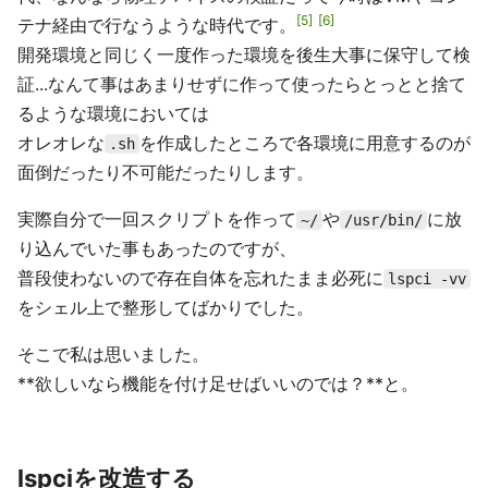
5
6
テナ経由で行なうような時代です。
開発環境と同じく一度作った環境を後生大事に保守して検
証...なんて事はあまりせずに作って使ったらとっとと捨て
るような環境においては
オレオレな
を作成したところで各環境に用意するのが
.sh
面倒だったり不可能だったりします。
実際自分で一回スクリプトを作って
や
に放
~/
/usr/bin/
り込んでいた事もあったのですが、
普段使わないので存在自体を忘れたまま必死に
lspci -vv
をシェル上で整形してばかりでした。
そこで私は思いました。
**欲しいなら機能を付け足せばいいのでは？**と。
lspciを改造する