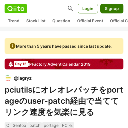
search
Login
Signup
Trend
Stock List
Question
Official Event
Official
info
More than 5 years have passed since last update.
IPFactory
Advent Calendar
2019
Day 15
@
lagryz
pciutilsにオレオレパッチをport
ageのuser-patch経由で当てて
リンク速度を気楽に見る
C
Gentoo
patch
portage
PCI-E