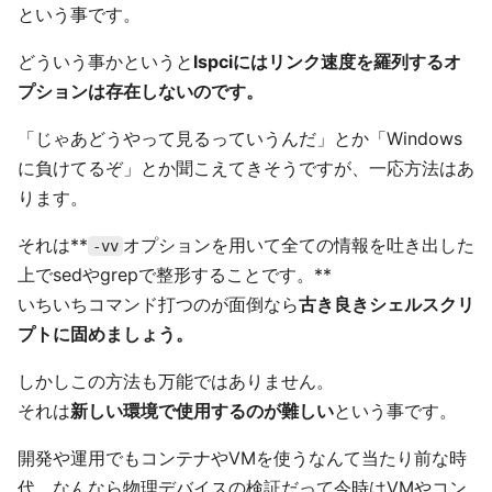
という事です。
どういう事かというと
lspciにはリンク速度を羅列するオ
プションは存在しないのです。
「じゃあどうやって見るっていうんだ」とか「Windows
に負けてるぞ」とか聞こえてきそうですが、一応方法はあ
ります。
それは**
オプションを用いて全ての情報を吐き出した
-vv
上でsedやgrepで整形することです。**
いちいちコマンド打つのが面倒なら
古き良きシェルスクリ
プトに固めましょう。
しかしこの方法も万能ではありません。
それは
新しい環境で使用するのが難しい
という事です。
開発や運用でもコンテナやVMを使うなんて当たり前な時
代、なんなら物理デバイスの検証だって今時はVMやコン