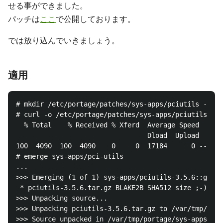
せる事ができました。
パッチは
ここ
で公開しております。
では放り込んでいきましょう。
適用
# mkdir /etc/portage/patches/sys-apps/pciutils -p

# curl -o /etc/portage/patches/sys-apps/pciutils/lsp
  % Total    % Received % Xferd  Average Speed   Tim
                                 Dload  Upload   Tot
100  4090  100  4090    0     0  17184      0 --:--:
# emerge sys-apps/pci-utils

...

>>> Emerging (1 of 1) sys-apps/pciutils-3.5.6::gento
 * pciutils-3.5.6.tar.gz BLAKE2B SHA512 size ;-) ...
>>> Unpacking source...

>>> Unpacking pciutils-3.5.6.tar.gz to /var/tmp/port
>>> Source unpacked in /var/tmp/portage/sys-apps/pci