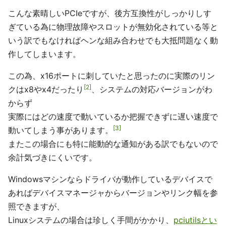
こんな素晴しいPCIeですが、後方互換性がしっかりしす
ぎている為に物理故障やスロットが無効化されている等と
いう訳でもなければヘンな組み合わせでも大抵問題なく動
作してしまいます。
この為、x16ポートに刺していたと思ったのに実際のリン
2
クはx8やx4だったり
、システムの対応バージョンがわ
からず
実際にはどの速度で動いているか把握できずに遅い速度で
3
動いてしまう事があります。
またこの場合にも特に能動的な通知がある訳でもないので
余計気づきにくいです。
Windowsマシンならドライバが動作しているデバイスで
あればデバイスマネージャからバージョンやリンク幅を参
照できますが、
Linuxシステムの場合は珍しく手間がかかり、
pciutilsとい