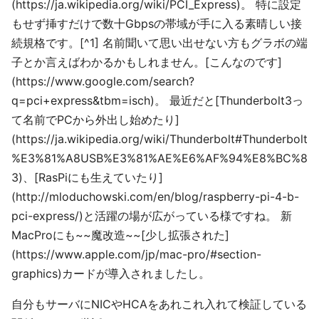
(https://ja.wikipedia.org/wiki/PCI_Express)。 特に設定
もせず挿すだけで数十Gbpsの帯域が手に入る素晴しい接
続規格です。[^1] 名前聞いて思い出せない方もグラボの端
子とか言えばわかるかもしれません。[こんなのです]
(https://www.google.com/search?
q=pci+express&tbm=isch)。 最近だと[Thunderbolt3っ
て名前でPCから外出し始めたり]
(https://ja.wikipedia.org/wiki/Thunderbolt#Thunderbolt
%E3%81%A8USB%E3%81%AE%E6%AF%94%E8%BC%8
3)、[RasPiにも生えていたり]
(http://mloduchowski.com/en/blog/raspberry-pi-4-b-
pci-express/)と活躍の場が広がっている様ですね。 新
MacProにも~~魔改造~~[少し拡張された]
(https://www.apple.com/jp/mac-pro/#section-
graphics)カードが導入されましたし。
自分もサーバにNICやHCAをあれこれ入れて検証している