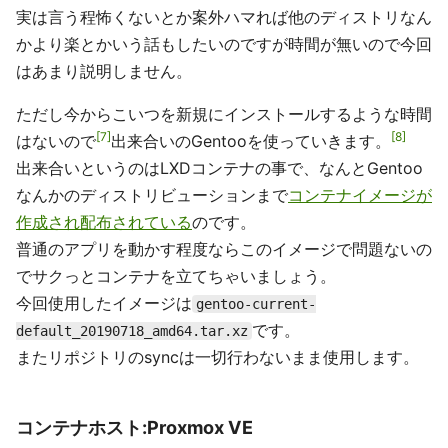
実は言う程怖くないとか案外ハマれば他のディストリなん
かより楽とかいう話もしたいのですが時間が無いので今回
はあまり説明しません。
ただし今からこいつを新規にインストールするような時間
7
8
はないので
出来合いのGentooを使っていきます。
出来合いというのはLXDコンテナの事で、なんとGentoo
なんかのディストリビューションまで
コンテナイメージが
作成され配布されている
のです。
普通のアプリを動かす程度ならこのイメージで問題ないの
でサクっとコンテナを立てちゃいましょう。
今回使用したイメージは
gentoo-current-
です。
default_20190718_amd64.tar.xz
またリポジトリのsyncは一切行わないまま使用します。
コンテナホスト:Proxmox VE