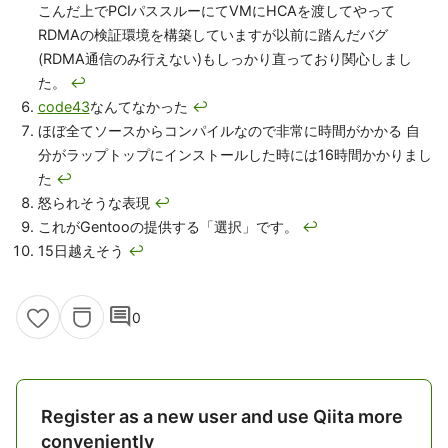
こんだ上でPCIパススルーにてVMにHCAを渡してやって
RDMAの検証環境を構築していますが以前に踏んだバグ
(RDMA通信のみ行えない)もしっかり直っており関心しまし
た。
↩
code43
なんてなかった
↩
ほぼ全てソースからコンパイルなので非常に時間がかかる 自
分がラップトップにインストールした時には16時間かかりまし
た
↩
怒られそうな表現
↩
これがGentooの提供する「選択」です。
↩
15日越えそう
↩
comment
0
Register as a new user and use Qiita more
conveniently