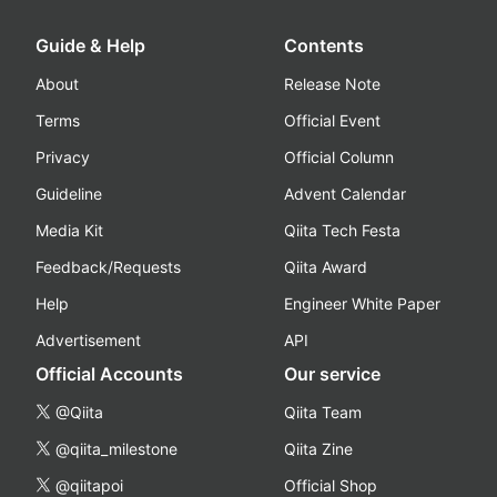
Guide & Help
Contents
About
Release Note
Terms
Official Event
Privacy
Official Column
Guideline
Advent Calendar
Media Kit
Qiita Tech Festa
Feedback/Requests
Qiita Award
Help
Engineer White Paper
Advertisement
API
Official Accounts
Our service
@Qiita
Qiita Team
@qiita_milestone
Qiita Zine
@qiitapoi
Official Shop