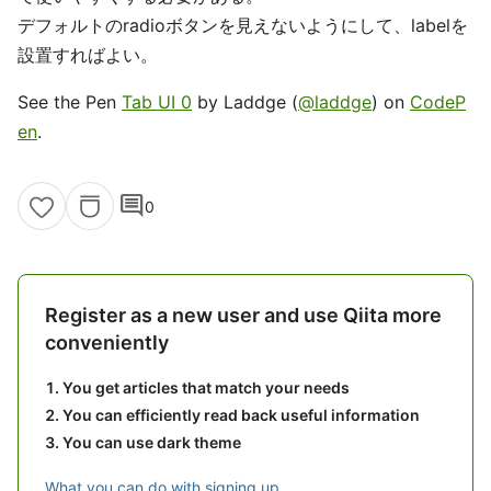
デフォルトのradioボタンを見えないようにして、labelを
設置すればよい。
See the Pen
Tab UI 0
by Laddge (
@laddge
) on
CodeP
en
.
comment
0
Register as a new user and use Qiita more
conveniently
You get articles that match your needs
You can efficiently read back useful information
You can use dark theme
What you can do with signing up