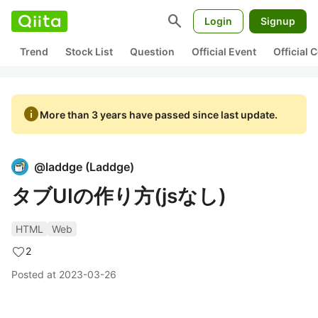
search
Login
Signup
Trend
Stock List
Question
Official Event
Official
info
More than 3 years have passed since last update.
@
laddge
(
Laddge
)
タブUIの作り方(jsなし)
HTML
Web
2
Posted at
2023-03-26