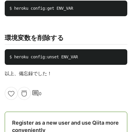
$ 
環境変数を削除する
$ 
以上、備忘録でした！
comment
0
Register as a new user and use Qiita more
conveniently