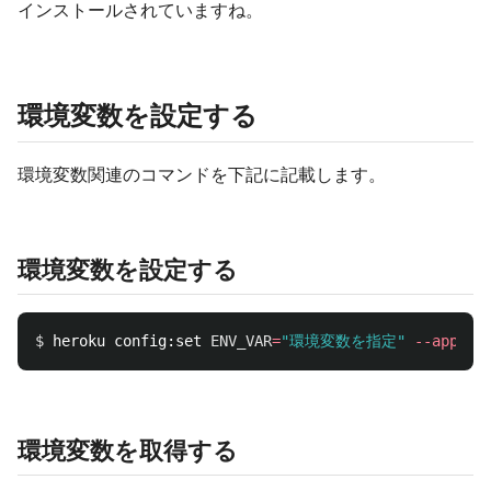
インストールされていますね。
環境変数を設定する
環境変数関連のコマンドを下記に記載します。
環境変数を設定する
$ 
heroku config:set 
ENV_VAR
=
"環境変数を指定"
--app
"
環境変数を取得する