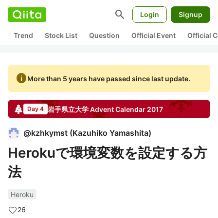
search
Login
Signup
Trend
Stock List
Question
Official Event
Official
info
More than 5 years have passed since last update.
岩手県立大学
Advent Calendar
2017
Day 4
@
kzhkymst
(
Kazuhiko Yamashita
)
Herokuで環境変数を設定する方
法
Heroku
26