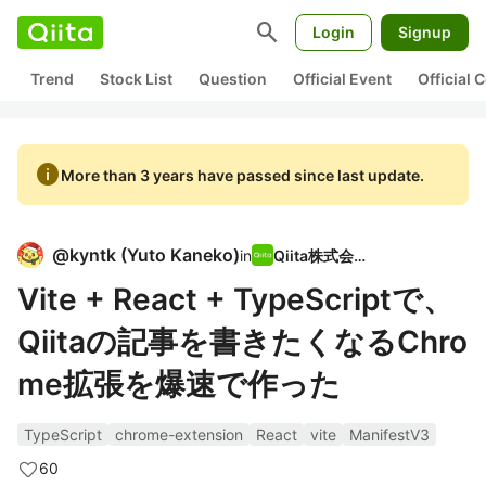
search
Login
Signup
Trend
Stock List
Question
Official Event
Official
info
More than 3 years have passed since last update.
@
kyntk
(
Yuto Kaneko
)
in
Qiita株式会社
Vite + React + TypeScriptで、
Qiitaの記事を書きたくなるChro
me拡張を爆速で作った
TypeScript
chrome-extension
React
vite
ManifestV3
60