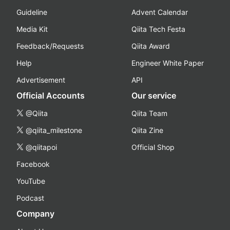
Guideline
Advent Calendar
Media Kit
Qiita Tech Festa
Feedback/Requests
Qiita Award
Help
Engineer White Paper
Advertisement
API
Official Accounts
Our service
@Qiita
Qiita Team
@qiita_milestone
Qiita Zine
@qiitapoi
Official Shop
Facebook
YouTube
Podcast
Company