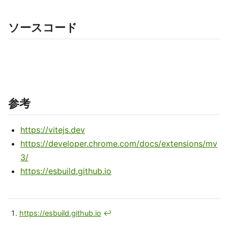
ソースコード
参考
https://vitejs.dev
https://developer.chrome.com/docs/extensions/mv
3/
https://esbuild.github.io
https://esbuild.github.io
↩