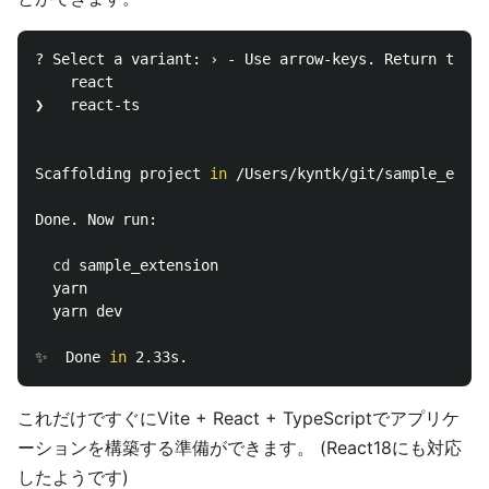
? Select a variant: › - Use arrow-keys. Return to su
    react

❯   react-ts

Scaffolding project 
in
 /Users/kyntk/git/sample_exten
Done. Now run:

cd 
sample_extension

  yarn

  yarn dev

✨  Done 
in 
これだけですぐにVite + React + TypeScriptでアプリケ
ーションを構築する準備ができます。 (React18にも対応
したようです)