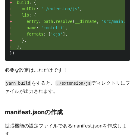
+ 
build
:
{
+ 
outDir
:
'
./extension/js
'
,
+ 
lib
:
{
+ 
entry
:
path
.
resolve
(
__dirname
,
'
src/main.tsx
'
+ 
name
:
'
confetti
'
,
+ 
formats
:
[
'
cjs
'
],
+ 
},
+ 
},
})
必要な設定はこれだけです！
をすると、
ディレクトリにフ
yarn build
./extension/js
ァイルが出力されます。
manifest.jsonの作成
拡張機能の設定ファイルであるmanifest.jsonを作成しま
す。