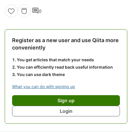
comment
0
Register as a new user and use Qiita more
conveniently
You get articles that match your needs
You can efficiently read back useful information
You can use dark theme
What you can do with signing up
Sign up
Login