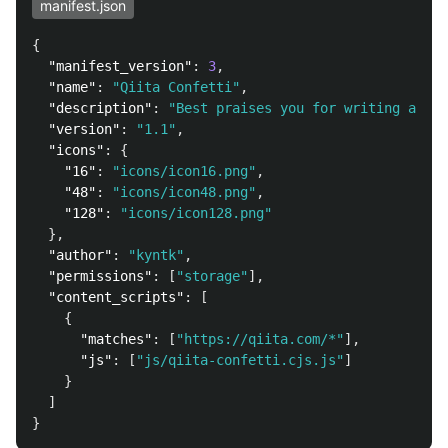
manifest.json
{
"manifest_version"
:
3
,
"name"
:
"Qiita Confetti"
,
"description"
:
"Best praises you for writing artic
"version"
:
"1.1"
,
"icons"
:
{
"16"
:
"icons/icon16.png"
,
"48"
:
"icons/icon48.png"
,
"128"
:
"icons/icon128.png"
},
"author"
:
"kyntk"
,
"permissions"
:
[
"storage"
],
"content_scripts"
:
[
{
"matches"
:
[
"https://qiita.com/*"
],
"js"
:
[
"js/qiita-confetti.cjs.js"
]
}
]
}