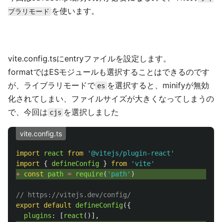
を使います。
ブラリモード
vite.config.tsにentryファイルを設定します。
formatではESモジュールも選択することはできるのです
が、ライブラリモードで
を選択すると、minifyが無効
es
化されてしまい、ファイルサイズが大きくなってしまうの
で、今回は
を選択しました
cjs
vite.config.ts
import
react
from
'
@vitejs/plugin-react
'
import
{
defineConfig
}
from
'
vite
'
+ 
const
path
=
require
(
'
path
'
)
// https://vitejs.dev/config/
export
default
defineConfig
({
plugins
:
[
react
()],