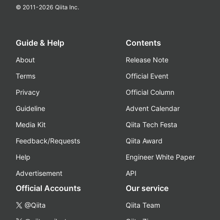
© 2011-
2026
Qiita Inc.
Guide & Help
Contents
About
Release Note
Terms
Official Event
Privacy
Official Column
Guideline
Advent Calendar
Media Kit
Qiita Tech Festa
Feedback/Requests
Qiita Award
Help
Engineer White Paper
Advertisement
API
Official Accounts
Our service
@Qiita
Qiita Team