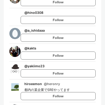
Follow
@
hino0308
Follow
@
a_ishidaaa
Follow
@
kakts
Follow
@
yakiimo23
Follow
hiroeemon
@
heronry
都内の某企業でSREやってます
Follow