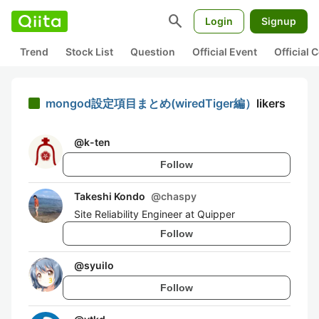
search
Login
Signup
Trend
Stock List
Question
Official Event
Official
mongod設定項目まとめ(wiredTiger編）
likers
@
k-ten
Follow
Takeshi Kondo
@
chaspy
Site Reliability Engineer at Quipper
Follow
@
syuilo
Follow