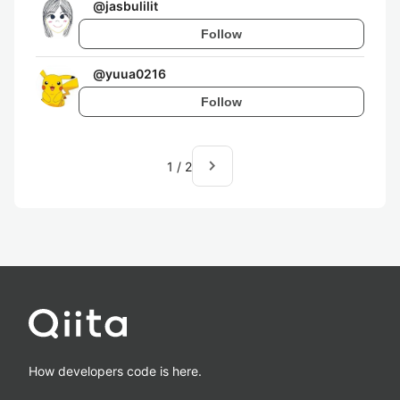
@
jasbulilit
Follow
@
yuua0216
Follow
navigate_next
1
/
2
How developers code is here.