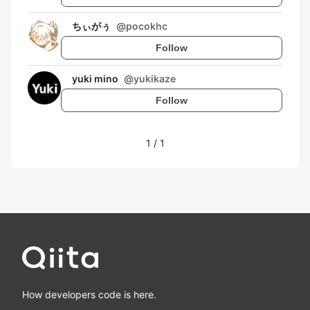
ちぃがぅ
@
pocokhc
Follow
yuki mino
@
yukikaze
Follow
1
/
1
How developers code is here.