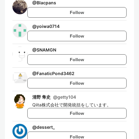
@
Blacpans
Follow
@
yoiwa0714
Follow
@
SNAMGN
Follow
@
FanaticPond3462
Follow
清野 隼史
@
getty104
Qiita株式会社で開発統括をしています。
Follow
@
dessert_
Follow