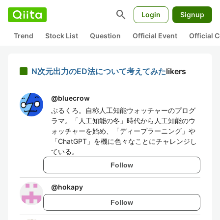
search
Login
Signup
Trend
Stock List
Question
Official Event
Official
N次元出力のED法について考えてみた
likers
@
bluecrow
ぶるくろ。自称人工知能ウォッチャーのプログ
ラマ。「人工知能の冬」時代から人工知能のウ
ォッチャーを始め、「ディープラーニング」や
「ChatGPT」を機に色々なことにチャレンジし
ている。
Follow
@
hokapy
Follow