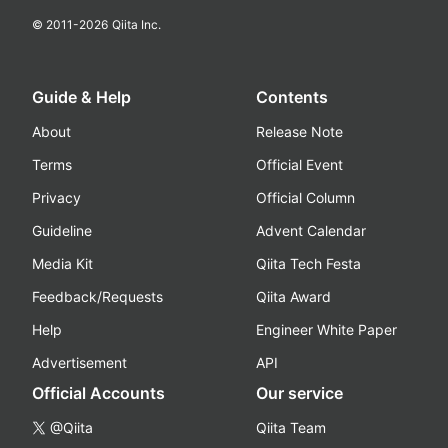
© 2011-
2026
Qiita Inc.
Guide & Help
Contents
About
Release Note
Terms
Official Event
Privacy
Official Column
Guideline
Advent Calendar
Media Kit
Qiita Tech Festa
Feedback/Requests
Qiita Award
Help
Engineer White Paper
Advertisement
API
Official Accounts
Our service
@Qiita
Qiita Team