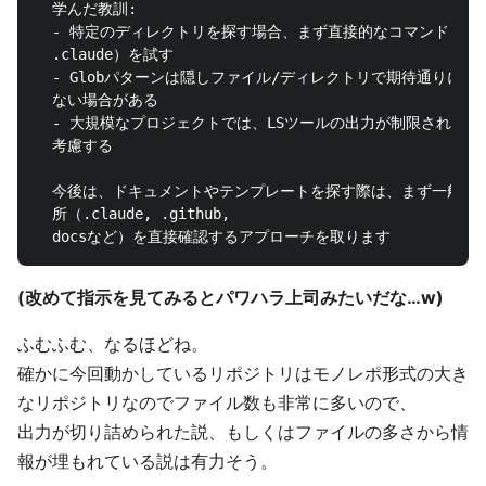
  学んだ教訓:

  - 特定のディレクトリを探す場合、まず直接的なコマンド（ls 
  .claude）を試す

  - Globパターンは隠しファイル/ディレクトリで期待通りに動作
  ない場合がある

  - 大規模なプロジェクトでは、LSツールの出力が制限されること
  考慮する

  今後は、ドキュメントやテンプレートを探す際は、まず一般的な
  所（.claude, .github,

(改めて指示を見てみるとパワハラ上司みたいだな…w)
ふむふむ、なるほどね。
確かに今回動かしているリポジトリはモノレポ形式の大き
なリポジトリなのでファイル数も非常に多いので、
出力が切り詰められた説、もしくはファイルの多さから情
報が埋もれている説は有力そう。