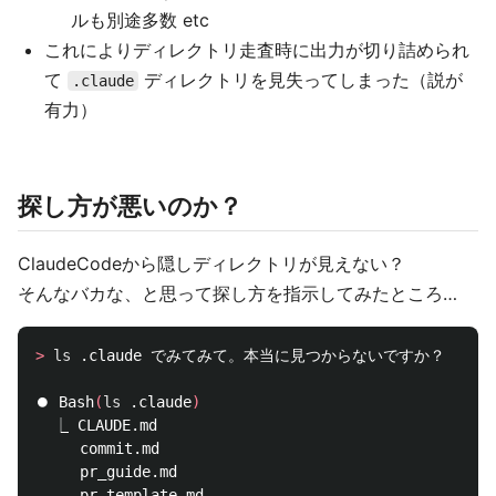
ルも別途多数 etc
これによりディレクトリ走査時に出力が切り詰められ
て
ディレクトリを見失ってしまった（説が
.claude
有力）
探し方が悪いのか？
ClaudeCodeから隠しディレクトリが見えない？
そんなバカな、と思って探し方を指示してみたところ…
>
ls
 .claude でみてみて。本当に見つからないですか？

⏺ Bash
(
ls
 .claude
)
  ⎿ CLAUDE.md

     commit.md

     pr_guide.md

     pr_template.md
