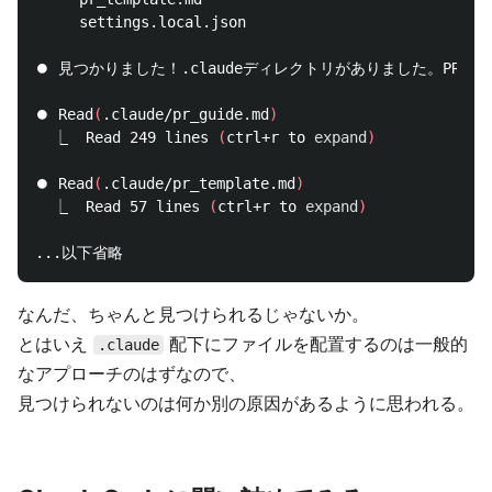
     settings.local.json

⏺ 見つかりました！.claudeディレクトリがありました。PRガ
⏺ Read
(
.claude/pr_guide.md
)
  ⎿  Read 249 lines 
(
ctrl+r to 
expand
)
⏺ Read
(
.claude/pr_template.md
)
  ⎿  Read 57 lines 
(
ctrl+r to 
expand
)
なんだ、ちゃんと見つけられるじゃないか。
とはいえ
配下にファイルを配置するのは一般的
.claude
なアプローチのはずなので、
見つけられないのは何か別の原因があるように思われる。