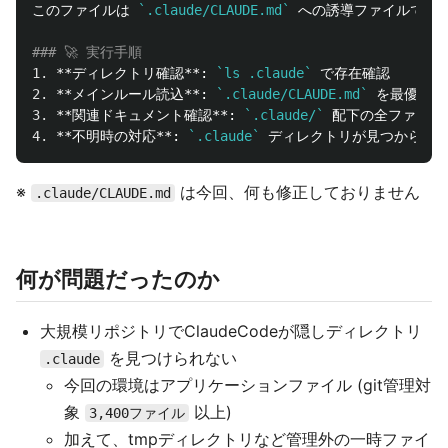
このファイルは 
`.claude/CLAUDE.md`
 への誘導ファイルです
### 🚀 実行手順
1.
**ディレクトリ確認**
: 
`ls .claude`
2.
**メインルール読込**
: 
`.claude/CLAUDE.md`
3.
**関連ドキュメント確認**
: 
`.claude/`
4.
**不明時の対応**
: 
`.claude`
※
は今回、何も修正しておりません
.claude/CLAUDE.md
何が問題だったのか
大規模リポジトリでClaudeCodeが隠しディレクトリ
を見つけられない
.claude
今回の環境はアプリケーションファイル (git管理対
象
以上)
3,400ファイル
加えて、tmpディレクトリなど管理外の一時ファイ