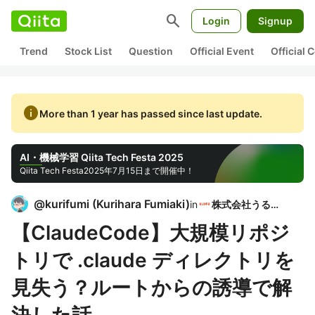
search
Login
Signup
Trend
Stock List
Question
Official Event
Official
info
More than 1 year has passed since last update.
AI・機械学習 Qiita Tech Festa 2025
Qiita Tech Festa
2025年7月15日まで開催中！
@
kurifumi
(
Kurihara Fumiaki
)
in
株式会社うるる
【ClaudeCode】大規模リポジ
トリで .claude ディレクトリを
見失う？ルートからの誘導で解