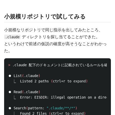
小規模リポジトリで試してみる
小規模なリポジトリで同じ指示を出してみたところ、
ディレクトリを探し当てることができた。
.claude
というわけで前述の仮説の確度が高そうなことがわかっ
た。
>
 .claude 配下のドキュメントに記載されているルールを確認し
⏺ List
(
.claude
)
  ⎿  Listed 2 paths 
(
ctrl+r to 
expand
)
⏺ Read
(
.claude
)
  ⎿  Error: EISDIR: illegal operation on a director
⏺ Search
(
pattern: 
".claude/**/*"
)
  ⎿  Found 2 files 
(
ctrl+r to 
expand
)