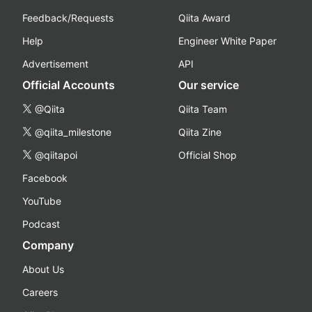
Feedback/Requests
Qiita Award
Help
Engineer White Paper
Advertisement
API
Official Accounts
Our service
@Qiita
Qiita Team
@qiita_milestone
Qiita Zine
@qiitapoi
Official Shop
Facebook
YouTube
Podcast
Company
About Us
Careers