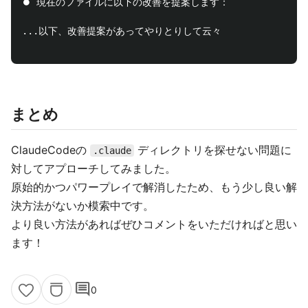
⏺ 現在のファイルに以下の改善を提案します：

...以下、改善提案があってやりとりして云々

まとめ
ClaudeCodeの
ディレクトリを探せない問題に
.claude
対してアプローチしてみました。
原始的かつパワープレイで解消したため、もう少し良い解
決方法がないか模索中です。
より良い方法があればぜひコメントをいただければと思い
ます！
comment
0