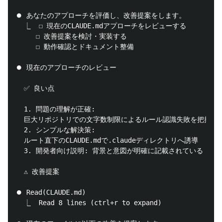
⏺ あなたのアプローチを評価し、改善提案をします。

  ⎿  ☐ 現在のCLAUDE.mdアプローチをレビューする

     ☐ 改善提案を検討・実装する

     ☐ 動作確認とドキュメント整備

⏺ 現在のアプローチのレビュー

  ✅ 良い点

  1. 問題の理解が正確:

  巨大リポジトリでの文字数制限によるルール認識失敗を把握

  2. シンプルな解決策:

  ルート直下のCLAUDE.mdで.claudeディレクトリへ誘導

  3. 開発者向け説明: 背景と意図が明確に記載されている

  ⚠️ 改善提案

⏺ Read(CLAUDE.md)

  ⎿  Read 8 lines (ctrl+r to expand)
