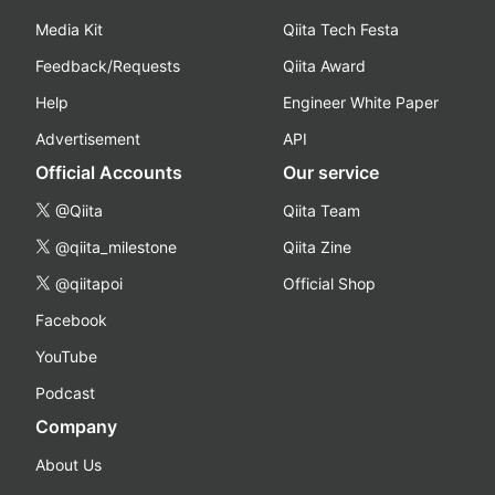
Media Kit
Qiita Tech Festa
Feedback/Requests
Qiita Award
Help
Engineer White Paper
Advertisement
API
Official Accounts
Our service
@Qiita
Qiita Team
@qiita_milestone
Qiita Zine
@qiitapoi
Official Shop
Facebook
YouTube
Podcast
Company
About Us