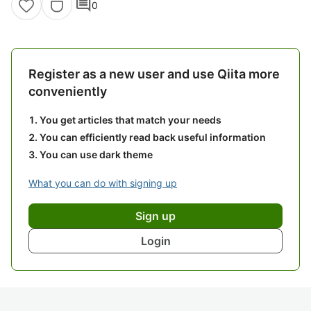
comment
0
Register as a new user and use Qiita more
conveniently
You get articles that match your needs
You can efficiently read back useful information
You can use dark theme
What you can do with signing up
Sign up
Login