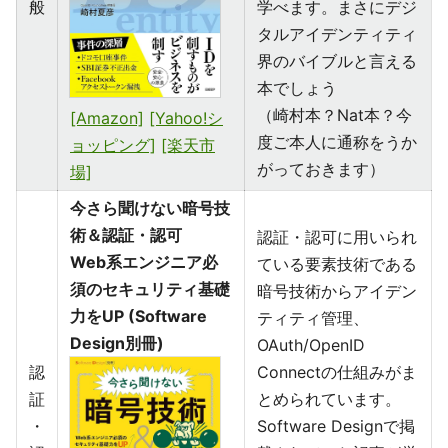
般
学べます。まさにデジ
タルアイデンティティ
界のバイブルと言える
本でしょう
（崎村本？Nat本？今
[Amazon]
[Yahoo!シ
度ご本人に通称をうか
ョッピング]
[楽天市
がっておきます）
場]
今さら聞けない暗号技
術＆認証・認可
認証・認可に用いられ
Web系エンジニア必
ている要素技術である
須のセキュリティ基礎
暗号技術からアイデン
力をUP (Software
ティティ管理、
Design別冊)
OAuth/OpenID
認
Connectの仕組みがま
証
とめられています。
・
Software Designで掲