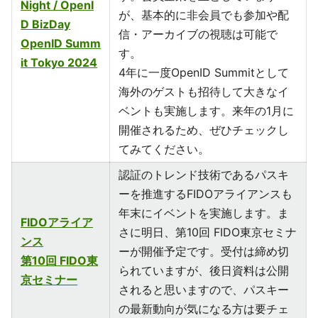
Night / OpenI
が、基本的に非会員でも参加や配
D BizDay
信・アーカイブの視聴は可能で
OpenID Summ
す。
it Tokyo 2024
4年に一度OpenID Summitとして
海外のゲストも招待して大きなイ
ベントも実施します。来年の1月に
開催されるため、ぜひチェックし
てみてください。
認証のトレンド技術であるパスキ
ーを推進するFIDOアライアンスも
年末にイベントを実施します。ま
FIDOアライア
さに明日、第10回 FIDO東京セミナ
ンス
ーが開催予定です。受付は締め切
第10回 FIDO東
られていますが、後日資料は公開
京セミナー
されると思いますので、パスキー
の最新動向が気になる方は要チェ