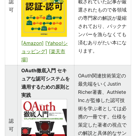
認
載されていた記事が厳
可
選されたもので各領域
の専門家の解説が凝縮
されており、バックナ
ンバーを漁らなくても
済むありがたい本にな
[Amazon]
[Yahoo!シ
ります。
ョッピング]
[楽天市
場]
OAuth徹底入門 セキ
OAuth関連技術策定の
ュアな認可システムを
最先端をいくJustin
適用するための原則と
Richer著書、Authlete
実践
Inc.が監修した認可技
術を学ぶ者としては必
携の一冊です。仕様を
認
策定した著者の視点で
可
の解説と具体的なサン