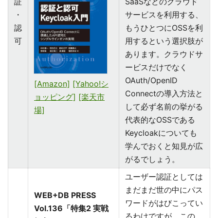
証
SaaSなどのクラウド
・
サービスを利用する、
認
もうひとつにOSSを利
可
用するという選択肢が
あります。クラウドサ
ービスだけでなく
OAuth/OpenID
[Amazon]
[Yahoo!シ
Connectの導入方法と
ョッピング]
[楽天市
して必ず名前の挙がる
場]
代表的なOSSである
Keycloakについても
学んでおくと知見が広
がるでしょう。
ユーザー認証としては
まだまだ世の中にパス
WEB+DB PRESS
ワードがはびこってい
Vol.136「特集2 実戦
るわけですが、この