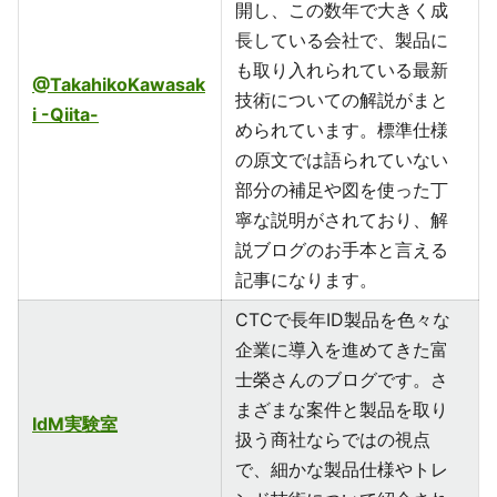
開し、この数年で大きく成
長している会社で、製品に
も取り入れられている最新
@TakahikoKawasak
技術についての解説がまと
i -Qiita-
められています。標準仕様
の原文では語られていない
部分の補足や図を使った丁
寧な説明がされており、解
説ブログのお手本と言える
記事になります。
CTCで長年ID製品を色々な
企業に導入を進めてきた富
士榮さんのブログです。さ
まざまな案件と製品を取り
IdM実験室
扱う商社ならではの視点
で、細かな製品仕様やトレ