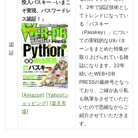
投入パスキー ─いまこ
1、2年で認証技術とし
そ実現、パスワードレ
てトレンドになってい
ス認証！」
る「パスキー
（Passkey）」につい
ての実戦的なUXパタ
認
ーンをまとめた特集が
証
取り上げられている雑
誌になります。22年
続いたWEB+DB
PRESSの最終号となっ
ており、ご縁があり私
[Amazon]
[Yahoo!シ
も執筆をさせていただ
ョッピング]
[楽天市
いたので恐縮ながらご
場]
紹介させていただきま
す。