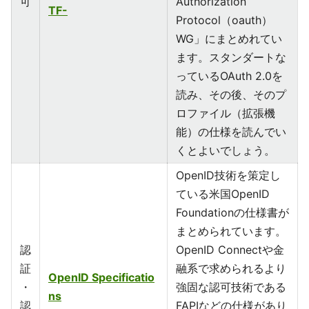
可
Authorization
TF-
Protocol（oauth）
WG」にまとめれてい
ます。スタンダートな
っているOAuth 2.0を
読み、その後、そのプ
ロファイル（拡張機
能）の仕様を読んでい
くとよいでしょう。
OpenID技術を策定し
ている米国OpenID
Foundationの仕様書が
まとめられています。
認
OpenID Connectや金
証
融系で求められるより
OpenID Specificatio
・
強固な認可技術である
ns
認
FAPIなどの仕様があり