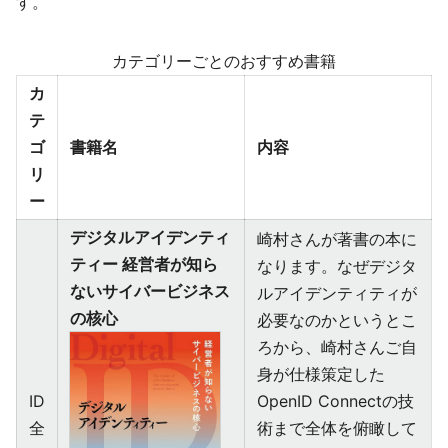
す。
カテゴリーごとのおすすめ書籍
カ
テ
ゴ
書籍名
内容
リ
ー
デジタルアイデンティ
崎村さんが著書の本に
ティー 経営者が知ら
なります。なぜデジタ
ないサイバービジネス
ルアイデンティティが
の核心
必要なのかというとこ
ろから、崎村さんご自
身が仕様策定した
ID
OpenID Connectの技
全
術まで全体を俯瞰して