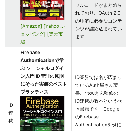
プルコードがまとめら
れており、OAuth 2.0
の理解に必要なコンテ
[Amazon]
[Yahoo!シ
ンツが詰め込まれてい
ョッピング]
[楽天市
ます。
場]
Firebase
Authenticationで学
ぶ ソーシャルログイ
ン入門 ID管理の原則
ID業界では名が広まっ
にそった実装のベスト
ているAuth屋さん著
プラクティス
書、ritouさん監修の
ID連携の教本というべ
ID
き書籍です。Google
連
のFirebase
携
Authenticationを例に