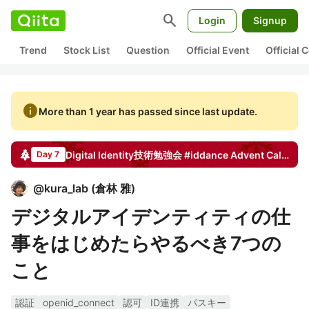
search
Login
Signup
Trend
Stock List
Question
Official Event
Official
info
More than 1 year has passed since last update.
Digital Identity技術勉強会 #iddance
Advent Calendar
Day 7
@
kura_lab
(
倉林 雅
)
デジタルアイデンティティの仕
事をはじめたらやるべき7つの
こと
認証
openid_connect
認可
ID連携
パスキー