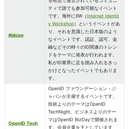
る有志で運営されているコミュニ
ティで誰でも参加可能なイベント
です。海外にIIW（
Internet Identit
y Workshop
）というイベントがあ
り、それを意識した日本版のよう
#idcon
なイベントです。認証、認可、金
融などその時々のID関連のトレン
ドをテーマに発表が行われます。
私がID業界に足を踏み入れるきっ
かけとなったイベントでもありま
す。
OpenID ファウンデーション・ジ
ャパンが主催するイベントです。
技術よりのテーマはOpenID
TechNight、ビジネスよりのテー
マはOpenID BizDayで開催されま
OpenID Tech
す。会員企業を主としています