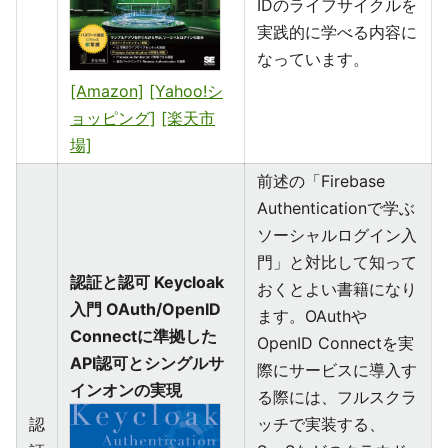
IDのライフサイクルを
実践的に学べる内容に
なっています。
[Amazon]
[Yahoo!シ
ョッピング]
[楽天市
場]
前述の「Firebase
Authenticationで学ぶ
ソーシャルログイン入
門」と対比して知って
認証と認可 Keycloak
おくとよい書籍になり
入門 OAuth/OpenID
ます。OAuthや
Connectに準拠した
OpenID Connectを実
API認可とシングルサ
際にサービスに導入す
インオンの実現
る際には、フルスクラ
認
ッチで実装する、