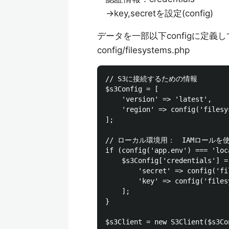
→key,secretを設定(config)
データを一部以下configに定
config/filesystems.php
// S3に接続するための情報

$s3Config = [

    'version' => 'latest',

    'region' => config('filesy
];

// ローカル環境用：　IAMロールを
if (config('app.env') === 'loca
    $s3Config['credentials'] = 
        'secret' => config('fi
        'key' => config('files
    ];

}
