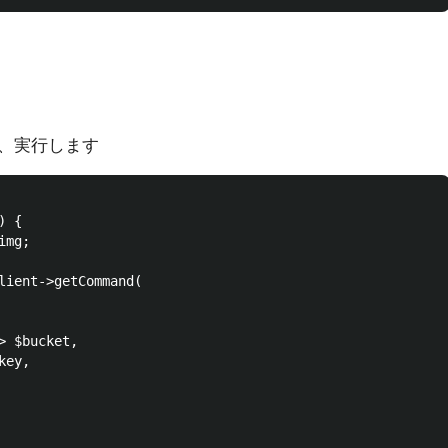
、実行します
 {

mg;

lient->getCommand(

 $bucket,

ey,
