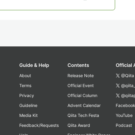
Guide & Help
Contents
Official
About
Release Note
@Qiita
Terms
Official Event
@qiita
Privacy
Official Column
@qiita
Guideline
Advent Calendar
Faceboo
Media Kit
Qiita Tech Festa
YouTube
Feedback/Requests
Qiita Award
Podcast