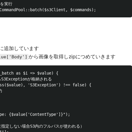
を実行

たものに追加しています
から画像を取得しzipにつめていきます
lue['Body']
_batch as $i => $value) {

S3Exceptionが格納される

ss($value), 'S3Exception') !== false) {



pe: {$value['ContentType']}");

指定（指定しない場合S3内のフルパスが使われる）
