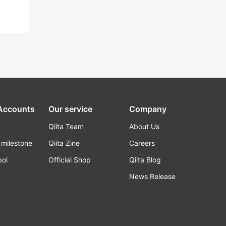
 Accounts
Our service
Company
Qiita Team
About Us
_milestone
Qiita Zine
Careers
poi
Official Shop
Qiita Blog
k
News Release