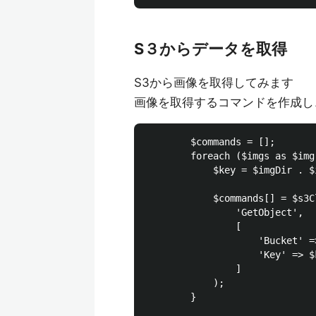
S３からデータを取得
S3から画像を取得してみます
画像を取得するコマンドを作成し
        $commands = [];

        foreach ($imgs as $img)
            $key = $imgDir . $i
            $commands[] = $s3C
                'GetObject',

                [

                    'Bucket' =>
                    'Key' => $k
                ]

            );

        }
