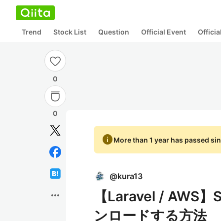
Trend
Stock List
Question
Official Event
Offici
0
0
info
More than 1 year has passed sin
@
kura13
【Laravel / A
more_horiz
ンロードする方法