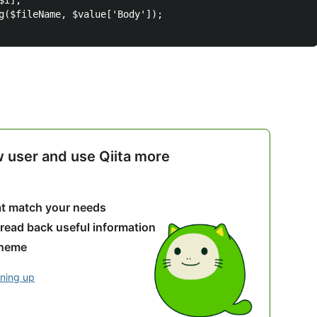
i];

g($fileName, $value['Body']);

w user and use Qiita more
hat match your needs
 read back useful information
theme
gning up