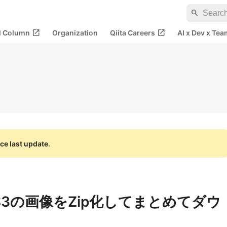
search
open_in_new
open_in_new
al Column
Organization
Qiita Careers
AI x Dev x Tea
ce last update.
WS】S3の画像をZip化してまとめてダウ