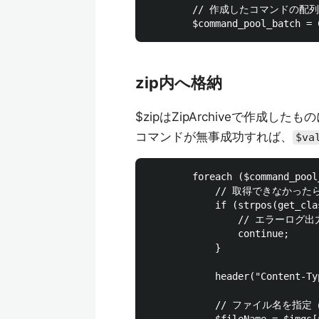
        // 作成したコマンドの配列
zip内へ格納
$zipはZipArchiveで作成し
コマンドが無事成功すれば、
$va
        foreach ($command_pool
            // 取得できなかったら
            if (strpos(get_cla
                // エラーログ出力
                continue;

            }

            header("Content-Ty
            // ファイル名を