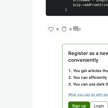
            $fileName = $imgs[$
            $zip->addFromStrin
comment
0
0
0
Register as a ne
conveniently
You get articles t
You can efficiently
You can use dark 
What you can do with si
Sign up
Login