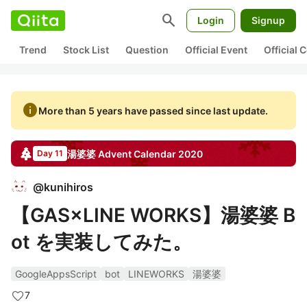
search
Login
Signup
Trend
Stock List
Question
Official Event
Official
info
More than 5 years have passed since last update.
湯婆婆
Advent Calendar
2020
Day 11
@
kunihiros
【GAS×LINE WORKS】湯婆婆 B
ot を実装してみた。
GoogleAppsScript
bot
LINEWORKS
湯婆婆
7