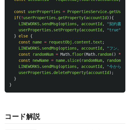
const
userProperties
=
PropertiesService
.
getUserPr
if
(
!
userProperties
.
getProperty
(
accountId
)){
LINEWORKS
.
sendMsg
(
options
,
accountId
,
"
契約書だよ
userProperties
.
setProperty
(
accountId
,
"
true
"
);
}
else
{
const
name
=
requestObj
.
content
.
text
;
LINEWORKS
.
sendMsg
(
options
,
accountId
,
"
フン。
"
+
const
randomNum
=
Math
.
floor
(
Math
.
random
()
*
nam
const
newName
=
name
.
slice
(
randomNum
,
randomNum
LINEWORKS
.
sendMsg
(
options
,
accountId
,
"
今からお前
userProperties
.
deleteProperty
(
accountId
);
}
}
コード解説