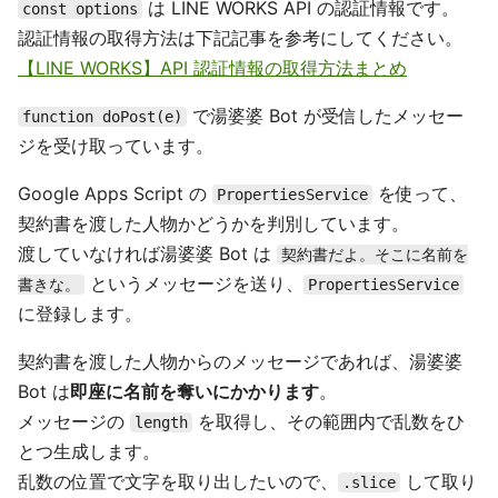
は LINE WORKS API の認証情報です。
const options
認証情報の取得方法は下記記事を参考にしてください。
【LINE WORKS】API 認証情報の取得方法まとめ
で湯婆婆 Bot が受信したメッセー
function doPost(e)
ジを受け取っています。
Google Apps Script の
を使って、
PropertiesService
契約書を渡した人物かどうかを判別しています。
渡していなければ湯婆婆 Bot は
契約書だよ。そこに名前を
というメッセージを送り、
書きな。
PropertiesService
に登録します。
契約書を渡した人物からのメッセージであれば、湯婆婆
Bot は
即座に名前を奪いにかかります
。
メッセージの
を取得し、その範囲内で乱数をひ
length
とつ生成します。
乱数の位置で文字を取り出したいので、
して取り
.slice