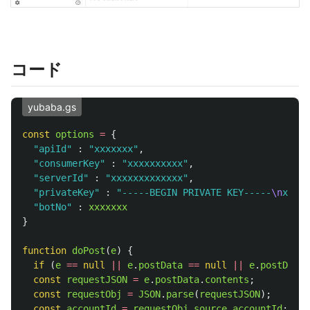
コード
yubaba.gs
const
options
=
{
"
apiId
"
:
"
xxxxxxx
"
,
"
consumerKey
"
:
"
xxxxxxxxxx
"
,
"
serverId
"
:
"
xxxxxxxxxxxxx
"
,
"
privateKey
"
:
"
-----BEGIN PRIVATE KEY-----
\n
xxxxx
"
botNo
"
:
xxxxxxx
}
function
doPost
(
e
)
{
if 
(
e
==
null
||
e
.
postData
==
null
||
e
.
postData
.
const
requestJSON
=
e
.
postData
.
contents
;
const
requestObj
=
JSON
.
parse
(
requestJSON
);
const
accountId
=
requestObj
.
source
.
accountId
;