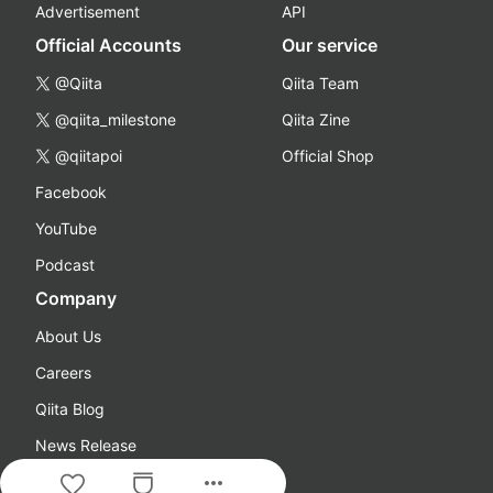
Advertisement
API
Official Accounts
Our service
@Qiita
Qiita Team
@qiita_milestone
Qiita Zine
@qiitapoi
Official Shop
Facebook
YouTube
Podcast
Company
About Us
Careers
Qiita Blog
News Release
more_horiz