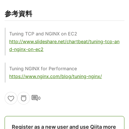
参考資料
Tuning TCP and NGINX on EC2
http://www.slideshare.net/chartbeat/tuning-tcp-an
d-nginx-on-ec2
Tuning NGINX for Performance
https://www.nginx.com/blog/tuning-nginx/
comment
0
Register as a new user and use Qiita more