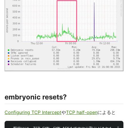
embryonic resets?
Configuring TCP Intercept
や
TCP half-open
によると